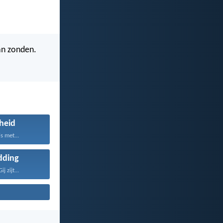
an zonden.
heid
s met...
dding
j zijt...