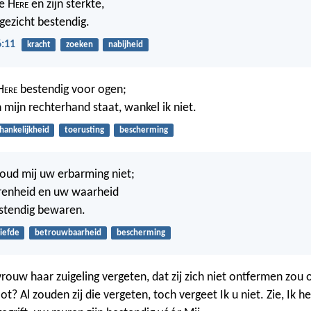
e H
ere
en zijn sterkte,
ngezicht bestendig.
6:11
kracht
zoeken
nabijheid
H
ere
bestendig voor ogen;
 mijn rechterhand staat, wankel ik niet.
hankelijkheid
toerusting
bescherming
houd mij uw erbarming niet;
renheid en uw waarheid
stendig bewaren.
liefde
betrouwbaarheid
bescherming
rouw haar zuigeling vergeten, dat zij zich niet ontfermen zou 
t? Al zouden zij die vergeten, toch vergeet Ik u niet. Zie, Ik he