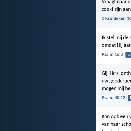
Vraagt naar d
zoekt zijn aa
1 Kronieken 1
Ik stel mij de 
omdat Hij aan
Psalm 16:8
af
Gij, H
ere
, ont
uw goedertie
mogen mij be
Psalm 40:12
Kan ook een v
van haar schoo