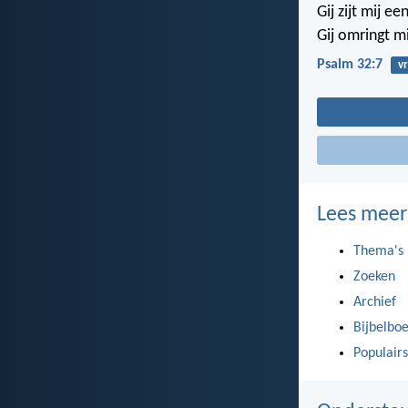
Gij zijt mij 
Gij omringt m
Psalm 32:7
v
Lees meer
Thema's
Zoeken
Archief
Bijbelbo
Populairs