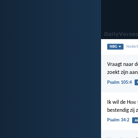
NBG
Nederl
Vraagt naar d
zoekt zijn aa
Psalm 105:4
Ik wil de H
ere
bestendig zij 
Psalm 34:2
a