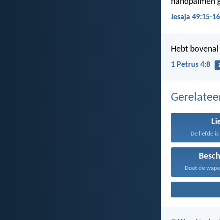
handpalmen ge
Jesaja 49:15-16
Hebt bovenal 
1 Petrus 4:8
Gerelate
Li
De liefde i
Besc
Doet de wapen