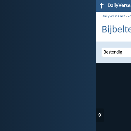
DailyVerse
DailyVerses.net
›
Z
Bijbelt
«