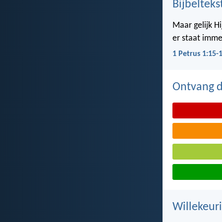
Bijbelteks
Maar gelijk Hi
er staat imme
1 Petrus 1:15-
Ontvang de
Willekeuri