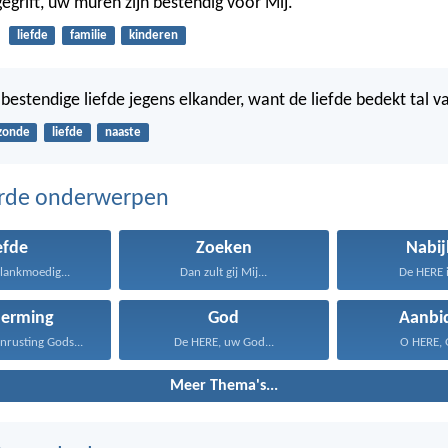
grift, uw muren zijn bestendig vóór Mij.
liefde
familie
kinderen
bestendige liefde jegens elkander, want de liefde bedekt tal v
zonde
liefde
naaste
erde onderwerpen
efde
Zoeken
Nabij
s lankmoedig...
Dan zult gij Mij...
De HERE i
herming
God
Aanbi
rusting Gods...
De HERE, uw God...
O HERE, Gi
Meer Thema's...