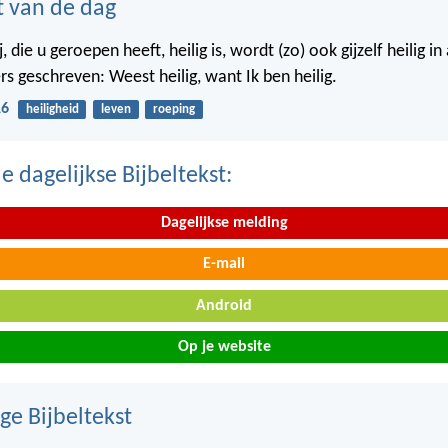
t van de dag
j, die u geroepen heeft, heilig is, wordt (zo) ook gijzelf heilig i
rs geschreven: Weest heilig, want Ik ben heilig.
16
heiligheid
leven
roeping
 dagelijkse Bijbeltekst:
Dagelijkse melding
E-mail
Android
Op je website
ge Bijbeltekst