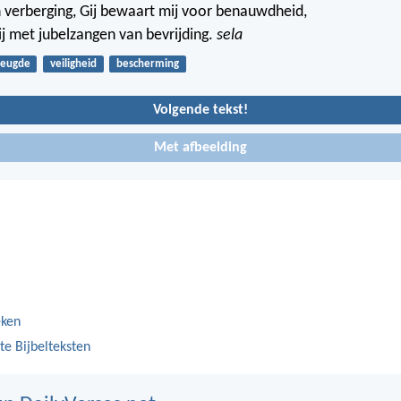
een verberging, Gij bewaart mij voor benauwdheid,
ij met jubelzangen van bevrijding.
sela
reugde
veiligheid
bescherming
Volgende tekst!
Met afbeelding
eken
te Bijbelteksten