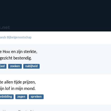
ands Bijbelgenootschap
e H
ere
en zijn sterkte,
ngezicht bestendig.
God
zoeken
nabijheid
te allen tijde prijzen,
zijn lof in mijn mond.
anbidding
zegen
spreken