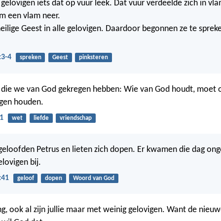
gelovigen iets dat op vuur leek. Dat vuur verdeelde zich in v
m een vlam neer.
ilige Geest in alle gelovigen. Daardoor begonnen ze te sprek
:3-4
spreken
Geest
pinksteren
el die we van God gekregen hebben: Wie van God houdt, moet 
igen houden.
1
wet
liefde
vriendschap
eloofden Petrus en lieten zich dopen. Er kwamen die dag on
lovigen bij.
:41
geloof
dopen
Woord van God
g, ook al zijn jullie maar met weinig gelovigen. Want de nieuw