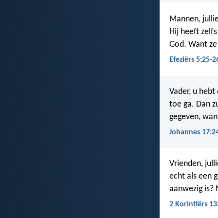
Mannen, julli
Hij heeft zelf
God. Want ze 
Efeziërs 5:25-2
Vader, u hebt 
toe ga. Dan zu
gegeven, want
Johannes 17:2
Vrienden, jull
echt als een g
aanwezig is? N
2 Korintiërs 13