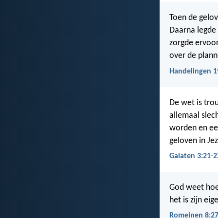
Toen de gelov
Daarna legde 
zorgde ervoor 
over de plan
Handelingen 1
De wet is tro
allemaal slec
worden en eeu
geloven in Jez
Galaten 3:21-2
God weet hoe 
het is zijn ei
Romeinen 8:2