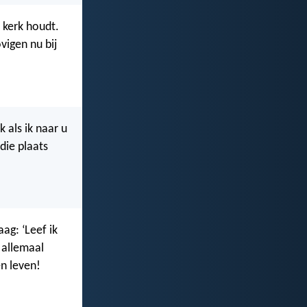
 kerk houdt.
vigen nu bij
k als ik naar u
die plaats
aag: ‘Leef ik
e allemaal
en leven!