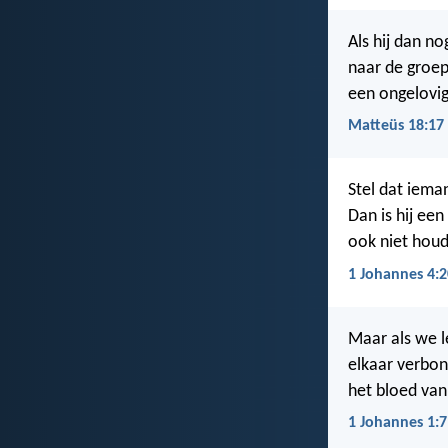
Als hij dan no
naar de groep
een ongelovig
Matteüs 18:17
Stel dat ieman
Dan is hij een
ook niet houde
1 Johannes 4:2
Maar als we le
elkaar verbo
het bloed van
1 Johannes 1:7