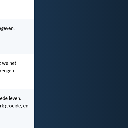
gegeven.
t we het
brengen.
rede leven.
rk groeide, en