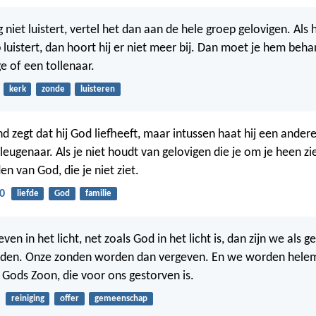
g niet luistert, vertel het dan aan de hele groep gelovigen. Als h
 luistert, dan hoort hij er niet meer bij. Dan moet je hem beha
e of een tollenaar.
kerk
zonde
luisteren
d zegt dat hij God liefheeft, maar intussen haat hij een andere
 leugenaar. Als je niet houdt van gelovigen die je om je heen zi
n van God, die je niet ziet.
0
liefde
God
familie
ven in het licht, net zoals God in het licht is, dan zijn we als 
nden. Onze zonden worden dan vergeven. En we worden helem
 Gods Zoon, die voor ons gestorven is.
reiniging
offer
gemeenschap