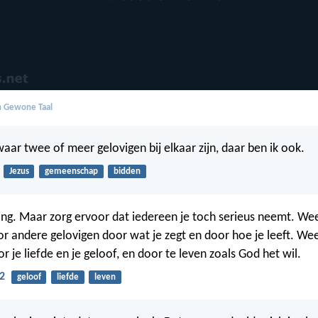
in Gewone Taal
aar twee of meer gelovigen bij elkaar zijn, daar ben ik ook.
Jezus
gemeenschap
bidden
ong. Maar zorg ervoor dat iedereen je toch serieus neemt. We
r andere gelovigen door wat je zegt en door hoe je leeft. We
 je liefde en je geloof, en door te leven zoals God het wil.
2
geloof
liefde
leven