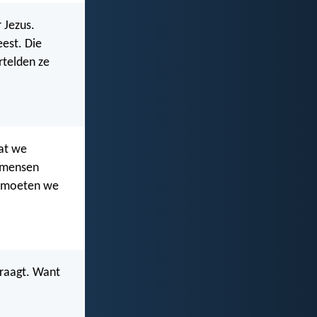
 Jezus.
eest. Die
rtelden ze
dat we
e mensen
, moeten we
vraagt. Want