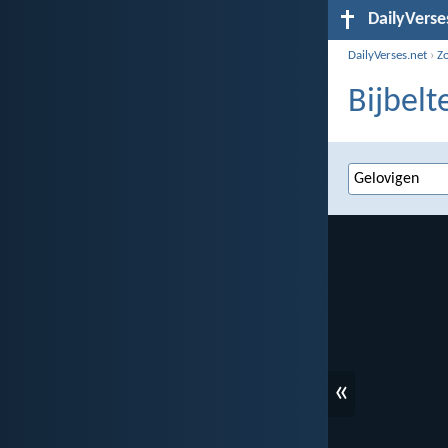
DailyVerse
DailyVerses.net
›
Z
Bijbelt
«