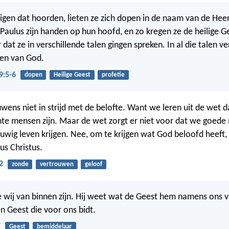
igen dat hoorden, lieten ze zich dopen in de naam van de Heer
Paulus zijn handen op hun hoofd, en zo kregen ze de heilige G
dat ze in verschillende talen gingen spreken. In al die talen ve
nen van God.
9:5-6
dopen
Heilige Geest
profetie
uwens niet in strijd met de belofte. Want we leren uit de wet 
hte mensen zijn. Maar de wet zorgt er niet voor dat we goed
wig leven krijgen. Nee, om te krijgen wat God beloofd heeft
us Christus.
2
zonde
vertrouwen
geloof
wij van binnen zijn. Hij weet wat de Geest hem namens ons 
gen Geest die voor ons bidt.
7
Geest
bemiddelaar