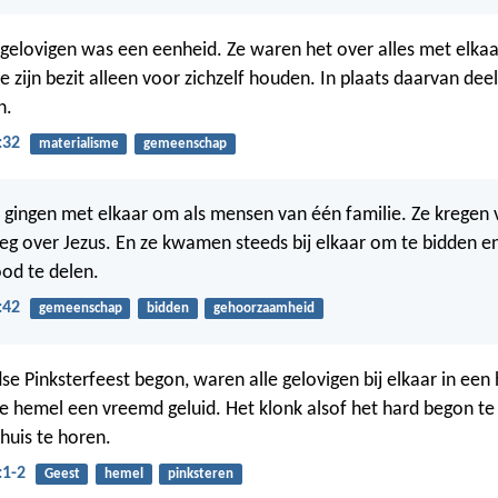
gelovigen was een eenheid. Ze waren het over alles met elkaa
 zijn bezit alleen voor zichzelf houden. In plaats daarvan deel
n.
:32
materialisme
gemeenschap
n gingen met elkaar om als mensen van één familie. Ze kregen 
leg over Jezus. En ze kwamen steeds bij elkaar om te bidden 
ood te delen.
:42
gemeenschap
bidden
gehoorzaamheid
se Pinksterfeest begon, waren alle gelovigen bij elkaar in een
e hemel een vreemd geluid. Het klonk alsof het hard begon te
huis te horen.
:1-2
Geest
hemel
pinksteren