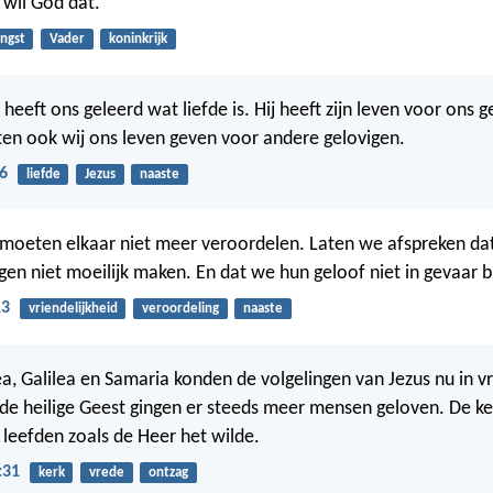
o wil God dat.
ngst
Vader
koninkrijk
 heeft ons geleerd wat liefde is. Hij heeft zijn leven voor ons 
n ook wij ons leven geven voor andere gelovigen.
6
liefde
Jezus
naaste
moeten elkaar niet meer veroordelen. Laten we afspreken da
gen niet moeilijk maken. En dat we hun geloof niet in gevaar 
13
vriendelijkheid
veroordeling
naaste
ea, Galilea en Samaria konden de volgelingen van Jezus nu in v
de heilige Geest gingen er steeds meer mensen geloven. De ke
n leefden zoals de Heer het wilde.
:31
kerk
vrede
ontzag