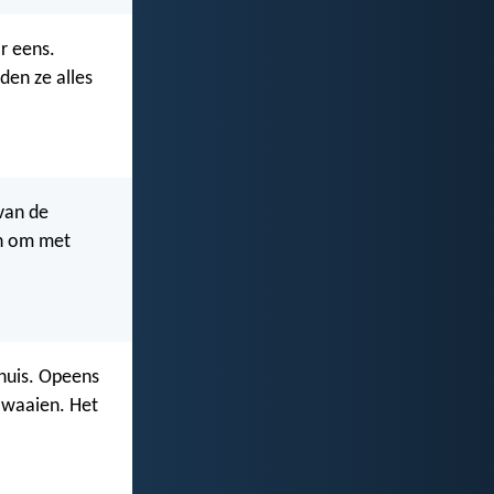
r eens.
den ze alles
van de
en om met
 huis. Opeens
 waaien. Het