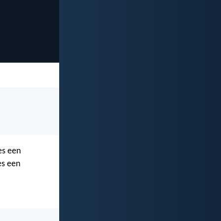
es een
es een