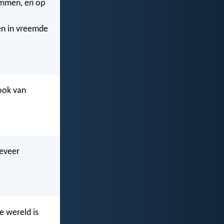
lammen, en op
en in vreemde
ook van
geveer
e wereld is