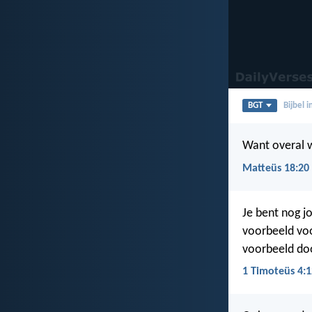
BGT
Bijbel 
Want overal w
Matteüs 18:20
Je bent nog j
voorbeeld voo
voorbeeld door
1 Timoteüs 4:1