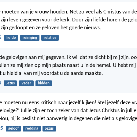
e moeten van je vrouw houden. Net zo veel als Christus van de
s zijn leven gegeven voor de kerk. Door zijn liefde horen de gelo
zijn gedoopt en ze geloven het goede nieuws.
6
liefde
reiniging
relaties
de gelovigen aan mij gegeven. Ik wil dat ze dicht bij mij zijn, oo
llen ze mij zien op mijn plaats naast u in de hemel. U hebt mij 
 u hield al van mij voordat u de aarde maakte.
4
Jezus
Vader
bidden
ie moeten nu eens kritisch naar jezelf kijken! Stel jezelf deze vr
elovige?’ Jullie zijn er toch zeker van dat Jezus Christus in julli
ou, hij is beslist niet aanwezig in degenen die niet als gelovig
:5
geloof
redding
Jezus