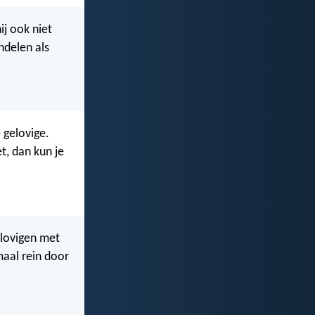
ij ook niet
ndelen als
 gelovige.
et, dan kun je
gelovigen met
aal rein door