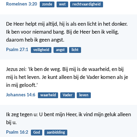
Romeinen 3:20
zonde
wet
rechtvaardigheid
De Heer helpt mij altijd,
hij is als een licht in het donker.
Ik ben voor niemand bang.
Bij de Heer ben ik veilig,
daarom heb ik geen angst.
Psalm 27:1
veiligheid
angst
licht
Jezus zei: ‘Ik ben de weg. Bij mij is de waarheid, en bij
mij is het leven. Je kunt alleen bij de Vader komen als je
in mij gelooft.’
Johannes 14:6
waarheid
Vader
leven
Ik zeg tegen u:
U bent mijn Heer,
ik vind mijn geluk alleen
bij u.
Psalm 16:2
God
aanbidding