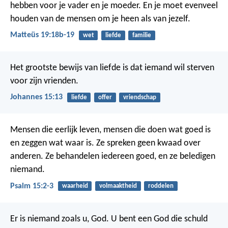
hebben voor je vader en je moeder. En je moet evenveel
houden van de mensen om je heen als van jezelf.
Matteüs 19:18b-19
wet
liefde
familie
Het grootste bewijs van liefde is dat iemand wil sterven
voor zijn vrienden.
Johannes 15:13
liefde
offer
vriendschap
Mensen die eerlijk leven,
mensen die doen wat goed is
en zeggen wat waar is.
Ze spreken geen kwaad over
anderen.
Ze behandelen iedereen goed,
en ze beledigen
niemand.
Psalm 15:2-3
waarheid
volmaaktheid
roddelen
Er is niemand zoals u, God. U bent een God die schuld