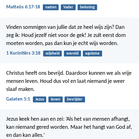
Matteüs 6:17-18
vasten
Vader
beloning
Vinden sommigen van jullie dat ze heel wijs zijn? Dan
zeg ik: Houd jezelf niet voor de gek! Je zult eerst dom
moeten worden, pas dan kun je echt wijs worden.
1 Korintiërs 3:18
wijsheid
wereld
egoisme
Christus heeft ons bevrijd. Daardoor kunnen we als vrije
mensen leven. Houd dus vol en laat niemand je weer
slaaf maken.
Galaten 5:1
Jezus
leven
bevrijder
Jezus keek hen aan en zei: ‘Als het van mensen afhangt,
kan niemand gered worden. Maar het hangt van God af,
en dan kan alles.’