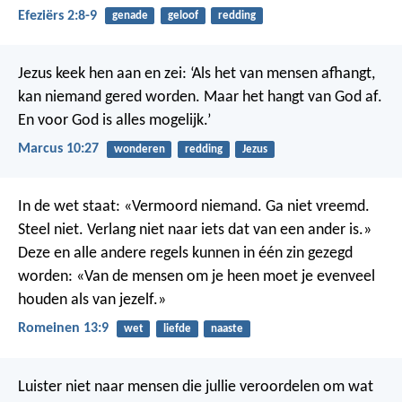
Efeziërs 2:8-9
genade
geloof
redding
Jezus keek hen aan en zei: ‘Als het van mensen afhangt,
kan niemand gered worden. Maar het hangt van God af.
En voor God is alles mogelijk.’
Marcus 10:27
wonderen
redding
Jezus
In de wet staat: «Vermoord niemand. Ga niet vreemd.
Steel niet. Verlang niet naar iets dat van een ander is.»
Deze en alle andere regels kunnen in één zin gezegd
worden: «Van de mensen om je heen moet je evenveel
houden als van jezelf.»
Romeinen 13:9
wet
liefde
naaste
Luister niet naar mensen die jullie veroordelen om wat