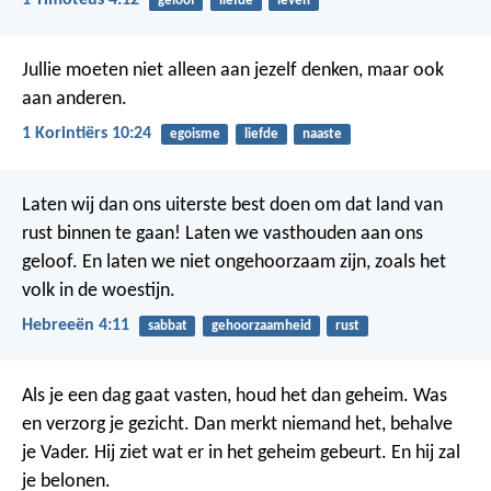
1 Timoteüs 4:12
geloof
liefde
leven
Jullie moeten niet alleen aan jezelf denken, maar ook
aan anderen.
1 Korintiërs 10:24
egoisme
liefde
naaste
Laten wij dan ons uiterste best doen om dat land van
rust binnen te gaan! Laten we vasthouden aan ons
geloof. En laten we niet ongehoorzaam zijn, zoals het
volk in de woestijn.
Hebreeën 4:11
sabbat
gehoorzaamheid
rust
Als je een dag gaat vasten, houd het dan geheim. Was
en verzorg je gezicht. Dan merkt niemand het, behalve
je Vader. Hij ziet wat er in het geheim gebeurt. En hij zal
je belonen.