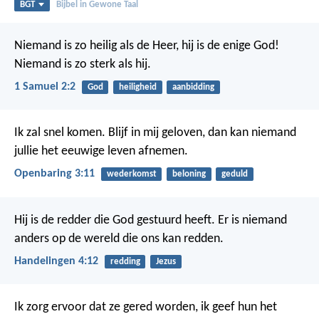
BGT
Bijbel in Gewone Taal
Niemand is zo heilig als de Heer,
hij is de enige God!
Niemand is zo sterk als hij.
1 Samuel 2:2
God
heiligheid
aanbidding
Ik zal snel komen. Blijf in mij geloven, dan kan niemand
jullie het eeuwige leven afnemen.
Openbaring 3:11
wederkomst
beloning
geduld
Hij is de redder die God gestuurd heeft. Er is niemand
anders op de wereld die ons kan redden.
Handelingen 4:12
redding
Jezus
Ik zorg ervoor dat ze gered worden, ik geef hun het