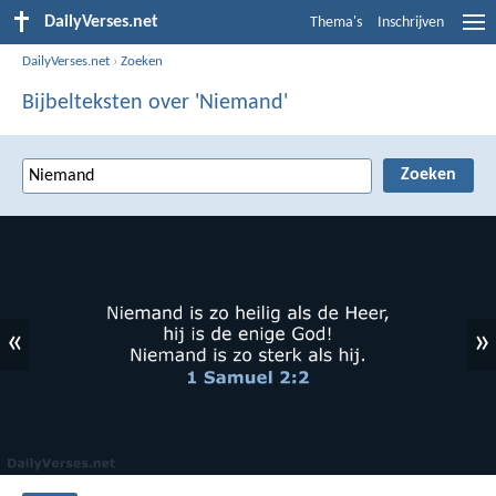
DailyVerses.net
Thema's
Inschrijven
DailyVerses.net
›
Zoeken
Bijbelteksten over 'Niemand'
«
»