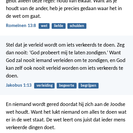
geldt alleen deze regel: houd van elkaar. Want als je
houdt van de ander, heb je precies gedaan waar het in
de wet om gaat.
Romeinen 13:8
wet
liefde
schulden
Stel dat je verleid wordt om iets verkeerds te doen. Zeg
dan nooit: ‘God probeert mij te laten zondigen.’ Want
God zal nooit iemand verleiden om te zondigen, en God
kan zelf ook nooit verleid worden om iets verkeerds te
doen.
Jakobus 1:13
verleiding
begeerte
begrijpen
En niemand wordt gered doordat hij zich aan de Joodse
wet houdt. Want het lukt niemand om alles te doen wat
er in de wet staat. De wet leert ons juist dat ieder mens
verkeerde dingen doet.