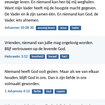
eeuwige leven. En niemand kan hen bij mij weghalen.
Want mijn Vader heeft mij de hoogste macht gegeven.
De Vader en ik zijn samen één. En niemand kan God, de
Vader, iets afnemen.
Johannes 10:28-30
eeuwig leven
Jezus
Vader
Vrienden, niemand van jullie mag ongelovig worden.
Blijf vertrouwen op de levende God.
Hebreeën 3:12
boosheid
kwaad
hart
Niemand heeft God ooit gezien. Maar als we van elkaar
houden, blijft God in ons. Dan is zijn liefde in ons
volmaakt geworden.
1 Johannes 4:12
liefde
God
naaste