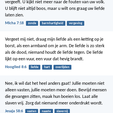
vergeeft. U kijkt niet meer naar de fouten van uw volk.
U blijft niet altijd boos, maar u wilt ons graag uw liefde
laten zien.
Micha 7:18
zonde
barmhartigheid
vergeving
Vergeet mij niet,
draag mijn liefde als een ketting op je
borst,
als een armband om je arm.
De liefde is zo sterk
als de dood,
niemand houdt de liefde tegen.
De liefde
lijkt op een vuur,
een vuur dat hevig brandt.
Hooglied 8:6
liefde
hart
overlijden
Nee, ik wil dat het heel anders gaat! Jullie moeten niet
alleen vasten, jullie moeten meer doen. Bevrijd mensen
die gevangen zitten, maak hun boeien los. Laat alle
slaven vrij. Zorg dat niemand meer onderdrukt wordt.
Jesaja 58:6
vasten
naaste
slavernij