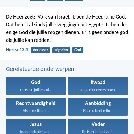
De Heer zegt: ‘Volk van Israël, ik ben de Heer, jullie God.
Dat ben ik al sinds jullie weggingen uit Egypte. Ik ben de
enige God die jullie mogen dienen. Er is geen andere god
die jullie kan redden.’
Hosea 13:4
Verlosser
afgoden
God
Gerelateerde onderwerpen
God
Kwaad
De Heer, jullie God...
Laat je niet overwinnen...
Rechtvaardigheid
Aanbidding
Als je eerlijk en...
Heer, u bent mijn...
Jezus
Vader
Jezus keek hen aan...
De Heer houdt van...