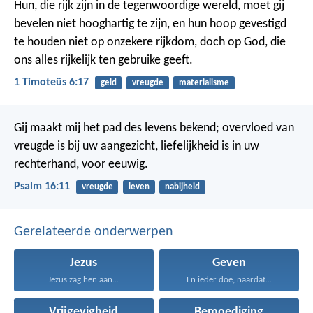
Hun, die rijk zijn in de tegenwoordige wereld, moet gij
bevelen niet hooghartig te zijn, en hun hoop gevestigd
te houden niet op onzekere rijkdom, doch op God, die
ons alles rijkelijk ten gebruike geeft.
1 Timoteüs 6:17
geld
vreugde
materialisme
Gij maakt mij het pad des levens bekend;
overvloed van
vreugde is bij uw aangezicht,
liefelijkheid is in uw
rechterhand, voor eeuwig.
Psalm 16:11
vreugde
leven
nabijheid
Gerelateerde onderwerpen
Jezus
Geven
Jezus zag hen aan...
En ieder doe, naardat...
Vrijgevigheid
Bemoediging