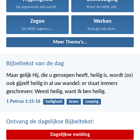
De zegenende ziel wordt...
Want de HERE zelf...
Zegen
Werken
De HERE zegene u...
Wat gij ook doet...
Meer Thema's...
Bijbeltekst van de dag
Maar gelijk Hij, die u geroepen heeft, heilig is, wordt (zo)
ook gijzelf heilig in al uw wandel; er staat immers
geschreven: Weest heilig, want Ik ben heilig.
1 Petrus 1:15-16
heiligheid
leven
roeping
Ontvang de dagelijkse Bijbeltekst:
Dagelijkse melding