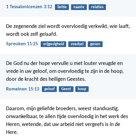
1 Tessalonicenzen 3:12
liefde
naaste
relaties
De zegenende ziel wordt overvloedig verkwikt,
wie laaft,
wordt ook zelf gelaafd.
Spreuken 11:25
vrijgevigheid
voedsel
geven
De God nu der hope vervulle u met louter vreugde en
vrede in uw geloof, om overvloedig te zijn in de hoop,
door de kracht des heiligen Geestes.
Romeinen 15:13
geloof
Geest
hoop
Daarom, mijn geliefde broeders, weest standvastig,
onwankelbaar, te allen tijde overvloedig in het werk des
Heren, wetende, dat uw arbeid niet vergeefs is in de
Here.