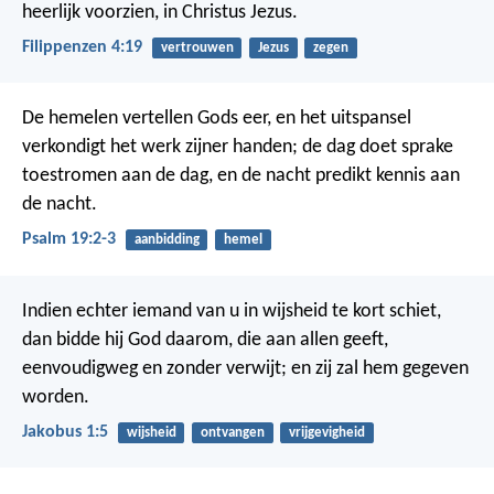
heerlijk voorzien, in Christus Jezus.
Filippenzen 4:19
vertrouwen
Jezus
zegen
De hemelen vertellen Gods eer,
en het uitspansel
verkondigt het werk zijner handen;
de dag doet sprake
toestromen aan de dag,
en de nacht predikt kennis aan
de nacht.
Psalm 19:2-3
aanbidding
hemel
Indien echter iemand van u in wijsheid te kort schiet,
dan bidde hij God daarom, die aan allen geeft,
eenvoudigweg en zonder verwijt; en zij zal hem gegeven
worden.
Jakobus 1:5
wijsheid
ontvangen
vrijgevigheid