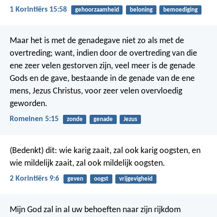
1 Korintiërs 15:58
gehoorzaamheid
beloning
bemoediging
Maar het is met de genadegave niet zo als met de
overtreding; want, indien door de overtreding van die
ene zeer velen gestorven zijn, veel meer is de genade
Gods en de gave, bestaande in de genade van de ene
mens, Jezus Christus, voor zeer velen overvloedig
geworden.
Romeinen 5:15
zonde
genade
Jezus
(Bedenkt) dit: wie karig zaait, zal ook karig oogsten, en
wie mildelijk zaait, zal ook mildelijk oogsten.
2 Korintiërs 9:6
geven
oogst
vrijgevigheid
Mijn God zal in al uw behoeften naar zijn rijkdom