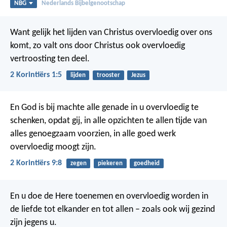
NBG
Nederlands Bijbelgenootschap
Want gelijk het lijden van Christus overvloedig over ons
komt, zo valt ons door Christus ook overvloedig
vertroosting ten deel.
2 Korintiërs 1:5
lijden
trooster
Jezus
En God is bij machte alle genade in u overvloedig te
schenken, opdat gij, in alle opzichten te allen tijde van
alles genoegzaam voorzien, in alle goed werk
overvloedig moogt zijn.
2 Korintiërs 9:8
zegen
piekeren
goedheid
En u doe de Here toenemen en overvloedig worden in
de liefde tot elkander en tot allen – zoals ook wij gezind
zijn jegens u.