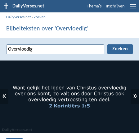
DailyVerses.net
Thema's
Inschrijven
DailyVerses.net
›
Zoeken
Bijbelteksten over 'Overvloedig'
«
»