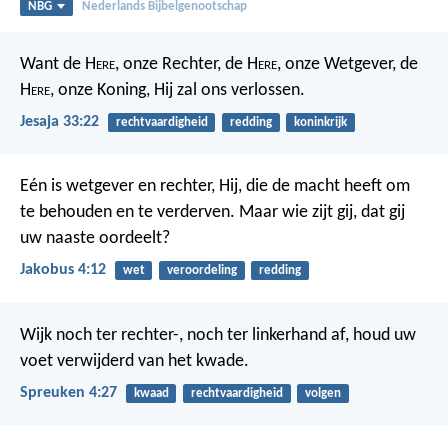
NBG
Nederlands Bijbelgenootschap
Want de H
ere
, onze Rechter, de H
ere
, onze Wetgever, de
H
ere
, onze Koning, Hij zal ons verlossen.
Jesaja 33:22
rechtvaardigheid
redding
koninkrijk
Eén is wetgever en rechter, Hij, die de macht heeft om
te behouden en te verderven. Maar wie zijt gij, dat gij
uw naaste oordeelt?
Jakobus 4:12
wet
veroordeling
redding
Wijk noch ter rechter-, noch ter linkerhand af,
houd uw
voet verwijderd van het kwade.
Spreuken 4:27
kwaad
rechtvaardigheid
volgen