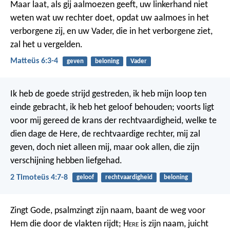
Maar laat, als gij aalmoezen geeft, uw linkerhand niet
weten wat uw rechter doet, opdat uw aalmoes in het
verborgene zij, en uw Vader, die in het verborgene ziet,
zal het u vergelden.
Matteüs 6:3-4
geven
beloning
Vader
Ik heb de goede strijd gestreden, ik heb mijn loop ten
einde gebracht, ik heb het geloof behouden; voorts ligt
voor mij gereed de krans der rechtvaardigheid, welke te
dien dage de Here, de rechtvaardige rechter, mij zal
geven, doch niet alleen mij, maar ook allen, die zijn
verschijning hebben liefgehad.
2 Timoteüs 4:7-8
geloof
rechtvaardigheid
beloning
Zingt Gode, psalmzingt zijn naam,
baant de weg voor
Hem die door de vlakten rijdt;
H
ere
is zijn naam, juicht