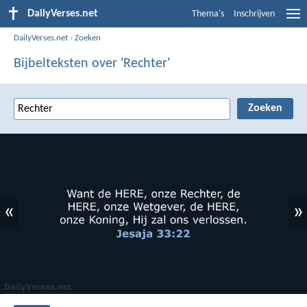
DailyVerses.net
Thema's
Inschrijven
DailyVerses.net
›
Zoeken
Bijbelteksten over 'Rechter'
«
»