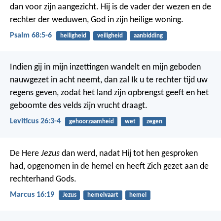
dan voor zijn aangezicht.
Hij is de vader der wezen en de
rechter der weduwen,
God in zijn heilige woning.
Psalm 68:5-6
heiligheid
veiligheid
aanbidding
Indien gij in mijn inzettingen wandelt en mijn geboden
nauwgezet in acht neemt, dan zal Ik u te rechter tijd uw
regens geven, zodat het land zijn opbrengst geeft en het
geboomte des velds zijn vrucht draagt.
Leviticus 26:3-4
gehoorzaamheid
wet
zegen
De Here
Jezus
dan werd, nadat Hij tot hen gesproken
had, opgenomen in de hemel en heeft Zich gezet aan de
rechterhand Gods.
Marcus 16:19
Jezus
hemelvaart
hemel