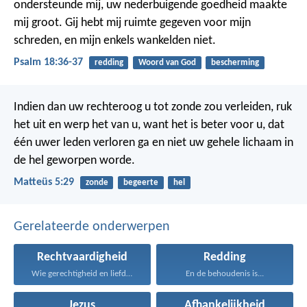
ondersteunde mij,
uw nederbuigende goedheid maakte
mij groot.
Gij hebt mij ruimte gegeven voor mijn
schreden,
en mijn enkels wankelden niet.
Psalm 18:36-37
redding
Woord van God
bescherming
Indien dan uw rechteroog u tot zonde zou verleiden, ruk
het uit en werp het van u, want het is beter voor u, dat
één uwer leden verloren ga en niet uw gehele lichaam in
de hel geworpen worde.
Matteüs 5:29
zonde
begeerte
hel
Gerelateerde onderwerpen
Rechtvaardigheid
Redding
Wie gerechtigheid en liefde...
En de behoudenis is...
Jezus
Afhankelijkheid