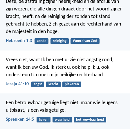
Deze, de afstraling zijner heerlijkheid en de afdruk van
zijn wezen, die alle dingen draagt door het woord zijner
kracht, heeft, na de reiniging der zonden tot stand
gebracht te hebben, Zich gezet aan de rechterhand van
de majesteit in den hoge.
Hebreeën 1:3
zonde
reiniging
Woord van God
Vrees niet, want Ik ben met u; zie niet angstig rond,
want Ik ben uw God. Ik sterk u, ook help Ik u, ook
ondersteun Ik u met mijn heilrijke rechterhand.
Jesaja 41:10
angst
kracht
piekeren
Een betrouwbaar getuige liegt niet,
maar wie leugens
uitblaast, is een vals getuige.
Spreuken 14:5
liegen
waarheid
betrouwbaarheid