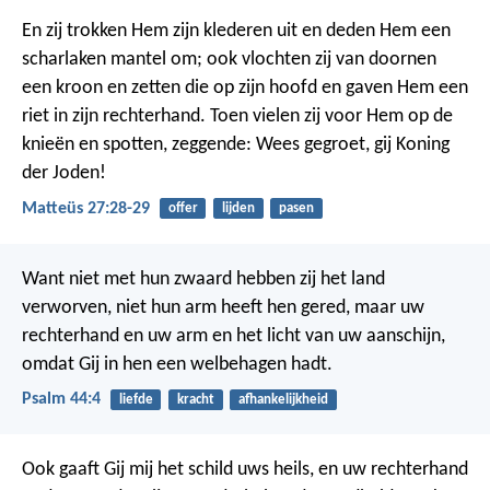
En zij trokken Hem zijn klederen uit en deden Hem een
scharlaken mantel om; ook vlochten zij van doornen
een kroon en zetten die op zijn hoofd en gaven Hem een
riet in zijn rechterhand. Toen vielen zij voor Hem op de
knieën en spotten, zeggende: Wees gegroet, gij Koning
der Joden!
Matteüs 27:28-29
offer
lijden
pasen
Want niet met hun zwaard hebben zij het land
verworven,
niet hun arm heeft hen gered,
maar uw
rechterhand en uw arm en het licht van uw aanschijn,
omdat Gij in hen een welbehagen hadt.
Psalm 44:4
liefde
kracht
afhankelijkheid
Ook gaaft Gij mij het schild uws heils,
en uw rechterhand