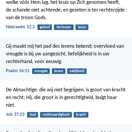
welke vóór Hem lag, het kruis op Zich genomen heeft,
de schande niet achtende, en gezeten is ter rechterzijde
van de troon Gods.
Hebreeën 12:2
geloof
Verlosser
Jezus
Gij maakt mij het pad des levens bekend;
overvloed van
vreugde is bij uw aangezicht,
liefelijkheid is in uw
rechterhand, voor eeuwig.
Psalm 16:11
vreugde
leven
nabijheid
De Almachtige, die wij niet begrijpen,
is groot van kracht
en recht;
Hij, die groot is in gerechtigheid, buigt haar
niet.
Job 37:23
God
rechtvaardigheid
kracht