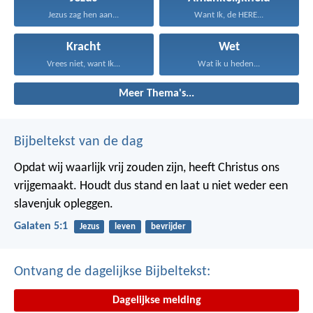
Jezus zag hen aan...
Want Ik, de HERE...
Kracht
Wet
Vrees niet, want Ik...
Wat ik u heden...
Meer Thema's...
Bijbeltekst van de dag
Opdat wij waarlijk vrij zouden zijn, heeft Christus ons
vrijgemaakt. Houdt dus stand en laat u niet weder een
slavenjuk opleggen.
Galaten 5:1
Jezus
leven
bevrijder
Ontvang de dagelijkse Bijbeltekst:
Dagelijkse melding