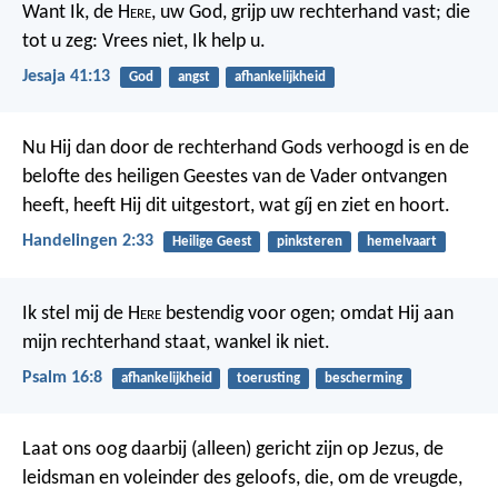
Want Ik, de H
ere
, uw God, grijp uw rechterhand vast; die
tot u zeg: Vrees niet, Ik help u.
Jesaja 41:13
God
angst
afhankelijkheid
Nu Hij dan door de rechterhand Gods verhoogd is en de
belofte des heiligen Geestes van de Vader ontvangen
heeft, heeft Hij dit uitgestort, wat gíj en ziet en hoort.
Handelingen 2:33
Heilige Geest
pinksteren
hemelvaart
Ik stel mij de H
ere
bestendig voor ogen;
omdat Hij aan
mijn rechterhand staat, wankel ik niet.
Psalm 16:8
afhankelijkheid
toerusting
bescherming
Laat ons oog daarbij (alleen) gericht zijn op Jezus, de
leidsman en voleinder des geloofs, die, om de vreugde,