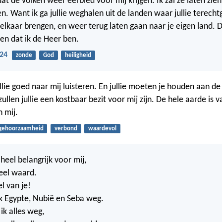
dat de volken weer eerbied voor mij krijgen. Ik zal ze laten zien
n. Want ik ga jullie weghalen uit de landen waar jullie terech
bij elkaar brengen, en weer terug laten gaan naar je eigen land. 
pen dat ik de Heer ben.
-24
zonde
God
heiligheid
lie goed naar mij luisteren. En jullie moeten je houden aan de
ullen jullie een kostbaar bezit voor mij zijn. De hele aarde is va
n mij.
gehoorzaamheid
verbond
waardevol
t heel belangrijk voor mij,
veel waard.
l van je!
ik Egypte, Nubië en Seba weg.
ik alles weg,