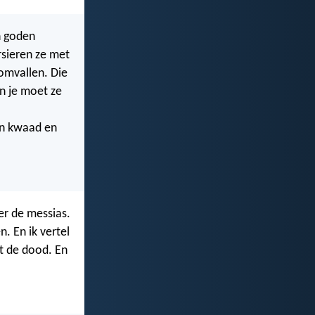
n goden
sieren ze met
 omvallen. Die
En je moet ze
en kwaad en
er de messias.
. En ik vertel
it de dood. En