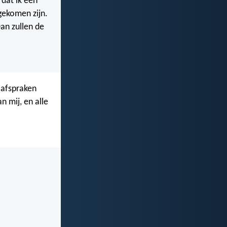
 dat ik een
tgekomen zijn.
Dan zullen de
 afspraken
n mij, en alle