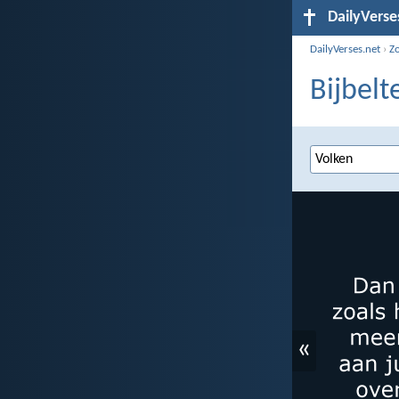
DailyVerse
DailyVerses.net
›
Z
Bijbelt
«