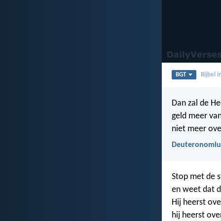
BGT
Bijbel 
Dan zal de Hee
geld meer van
niet meer over
Deuteronomiu
Stop met de st
en weet dat d
Hij heerst ove
hij heerst ove