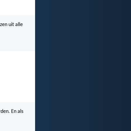
zen uit alle
den. En als