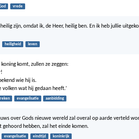
God
vrede
eilig zijn, omdat ik, de Heer, heilig ben. En ik heb jullie uitgeko
heiligheid
leven
 koning komt, zullen ze zeggen:
r!
ekend wie hij is.
e volken wat hij gedaan heeft.’
preken
evangelisatie
aanbidding
uws over Gods nieuwe wereld zal overal op aarde verteld wor
et gehoord hebben, zal het einde komen.
evangelisatie
eindtijd
koninkrijk