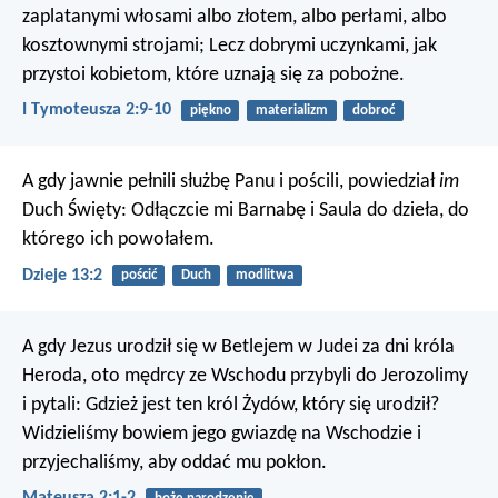
zaplatanymi włosami albo złotem, albo perłami, albo
kosztownymi strojami; Lecz dobrymi uczynkami, jak
przystoi kobietom, które uznają się za pobożne.
I Tymoteusza 2:9-10
piękno
materializm
dobroć
A gdy jawnie pełnili służbę Panu i pościli, powiedział
im
Duch Święty: Odłączcie mi Barnabę i Saula do dzieła, do
którego ich powołałem.
Dzieje 13:2
pościć
Duch
modlitwa
A gdy Jezus urodził się w Betlejem w Judei za dni króla
Heroda, oto mędrcy ze Wschodu przybyli do Jerozolimy
i pytali: Gdzież jest ten król Żydów, który się urodził?
Widzieliśmy bowiem jego gwiazdę na Wschodzie i
przyjechaliśmy, aby oddać mu pokłon.
Mateusza 2:1-2