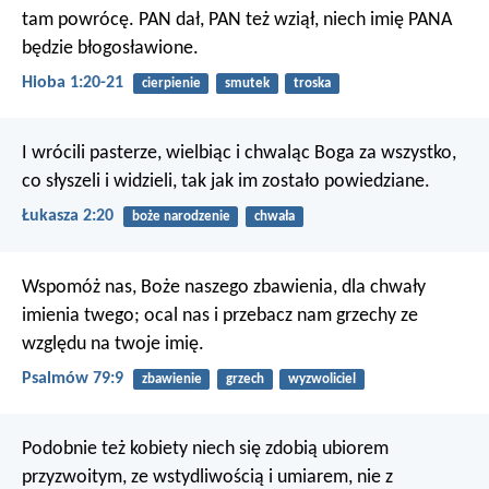
tam powrócę. PAN dał, PAN też wziął, niech imię PANA
będzie błogosławione.
Hioba 1:20-21
cierpienie
smutek
troska
I wrócili pasterze, wielbiąc i chwaląc Boga za wszystko,
co słyszeli i widzieli, tak jak im zostało powiedziane.
Łukasza 2:20
boże narodzenie
chwała
Wspomóż nas, Boże naszego zbawienia,
dla chwały
imienia twego;
ocal nas i przebacz nam grzechy
ze
względu na twoje imię.
Psalmów 79:9
zbawienie
grzech
wyzwoliciel
Podobnie też kobiety niech się zdobią ubiorem
przyzwoitym, ze wstydliwością i umiarem, nie z