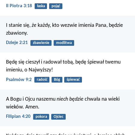
II Piotra 3:18
łaska
pojąć
I stanie się,
że
każdy, kto wezwie imienia Pana, będzie
zbawiony.
Dzieje 2:21
zbawienie
modlitwa
Będę się cieszył i radował tobą,
będę śpiewał twemu
imieniu, o Najwyższy!
Psalmów 9:2
radość
Bóg
śpiewać
A Bogu i Ojcu naszemu
niech będzie
chwała na wieki
wieków. Amen.
Filipian 4:20
pokora
Ojciec