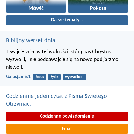
Mówić
Pokora
Dalsze tematy...
Biblijny werset dnia
Trwajcie więc w tej wolności, którą nas Chrystus
wyzwolił, i nie poddawajcie się na nowo pod jarzmo
niewoli.
Galacjan 5:1
Jezus
życie
wyzwoliciel
Codziennie jeden cytat z Pisma Swietego
Otrzymac:
Codzienne powiadomienie
Email