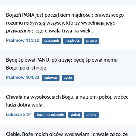
Bojaźń PANA
jest
początkiem mądrości;
prawdziwego
rozumu
nabywają
wszyscy,
którzy wypełniają
jego
przykazania
;
jego chwała trwa na wieki.
Psalmów 111:10
szacunek
mądrość
prawo
Będę śpiewał PANU, póki żyję;
będę śpiewał memu
Bogu, póki istnieję.
Psalmów 104:33
śpiewać
życie
Chwała na wysokościach Bogu,
a na ziemi pokój, wobec
ludzi dobra wola.
Łukasza 2:14
boże narodzenie
pokój
anioły
Ciebie, Boże moich ojców, wysławiam
i chwalę
za to
, że