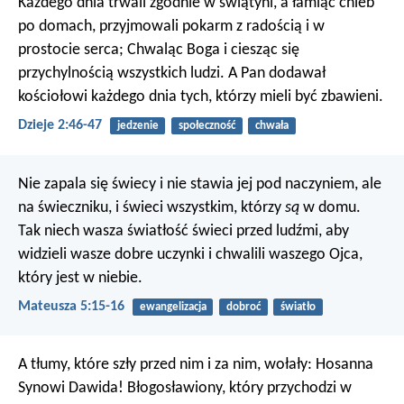
Każdego dnia trwali zgodnie w świątyni, a łamiąc chleb
po domach, przyjmowali pokarm z radością i w
prostocie serca; Chwaląc Boga i ciesząc się
przychylnością wszystkich ludzi. A Pan dodawał
kościołowi każdego dnia tych, którzy mieli być zbawieni.
Dzieje 2:46-47
jedzenie
społeczność
chwała
Nie zapala się świecy i nie stawia jej pod naczyniem, ale
na świeczniku, i świeci wszystkim, którzy
są
w domu.
Tak niech wasza światłość świeci przed ludźmi, aby
widzieli wasze dobre uczynki i chwalili waszego Ojca,
który jest w niebie.
Mateusza 5:15-16
ewangelizacja
dobroć
światło
A tłumy, które szły przed nim i za nim, wołały: Hosanna
Synowi Dawida! Błogosławiony, który przychodzi w