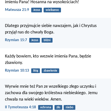
imieniu Pana! Hosanna na wysokościach!
Mateusza 21:9
Jezus
wielkanoc
Dlatego przyjmujcie siebie nawzajem, jak i Chrystus
przyjął nas do chwały Boga.
Rzymian 15:7
Jezus
bliźni
Każdy bowiem, kto wezwie imienia Pana, będzie
zbawiony.
Rzymian 10:13
Bóg
zbawienie
Wyrwie mnie też Pan ze wszelkiego złego uczynku i
zachowa dla swojego królestwa niebieskiego. Jemu
chwała na wieki wieków. Amen.
II Tymoteusza 4:18
ochrona
zło
niebo