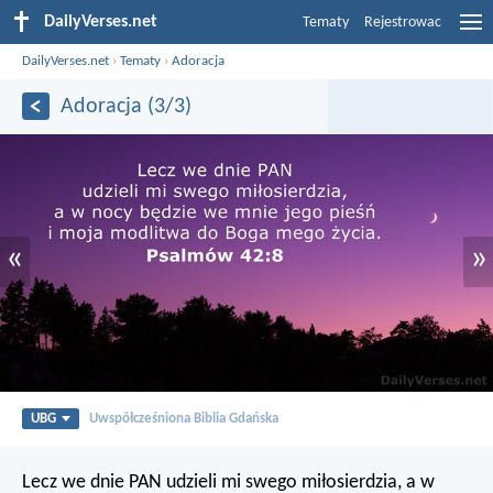
DailyVerses.net
Tematy
Rejestrowac
DailyVerses.net
›
Tematy
›
Adoracja
Adoracja (3/3)
«
»
UBG
Uwspółcześniona Biblia Gdańska
Lecz we dnie PAN udzieli mi swego miłosierdzia,
a w