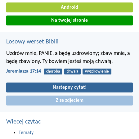
Android
Na twojej stronie
Losowy werset Biblii
Uzdrów mnie, PANIE, a będę uzdrowiony;
zbaw mnie, a
będę zbawiony.
Ty bowiem jesteś moją chwałą.
Jeremiasza 17:14
choroba
chwała
wyzdrowienie
Nastepny cytat!
Z ze zdjeciem
Wiecej czytac
Tematy