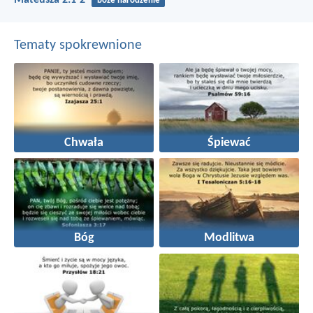
boże narodzenie
Tematy spokrewnione
Chwała
Śpiewać
Bóg
Modlitwa