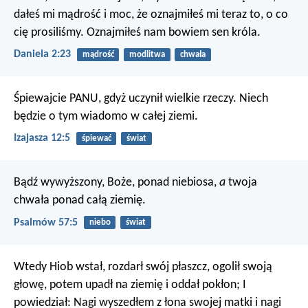
dałeś mi mądrość i moc,
że oznajmiłeś mi teraz to, o co
cię prosiliśmy.
Oznajmiłeś nam bowiem sen króla.
Daniela 2:23
mądrość
modlitwa
chwała
Śpiewajcie PANU, gdyż uczynił wielkie rzeczy.
Niech
będzie o tym wiadomo w całej ziemi.
Izajasza 12:5
śpiewać
świat
Bądź wywyższony, Boże, ponad niebiosa,
a
twoja
chwała ponad całą ziemię.
Psalmów 57:5
niebo
świat
Wtedy Hiob wstał, rozdarł swój płaszcz, ogolił swoją
głowę, potem upadł na ziemię i oddał pokłon; I
powiedział: Nagi wyszedłem z łona swojej matki i nagi