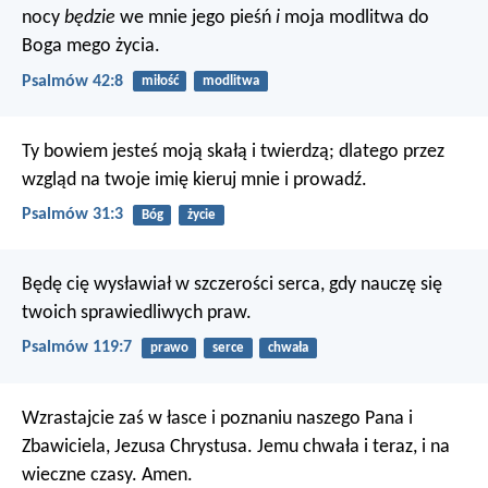
nocy
będzie
we mnie jego pieśń
i
moja modlitwa do
Boga mego życia.
Psalmów 42:8
miłość
modlitwa
Ty bowiem jesteś moją skałą i twierdzą;
dlatego przez
wzgląd na twoje imię kieruj mnie i prowadź.
Psalmów 31:3
Bóg
życie
Będę cię wysławiał w szczerości serca,
gdy nauczę się
twoich sprawiedliwych praw.
Psalmów 119:7
prawo
serce
chwała
Wzrastajcie zaś w łasce i poznaniu naszego Pana i
Zbawiciela, Jezusa Chrystusa. Jemu chwała i teraz, i na
wieczne czasy. Amen.