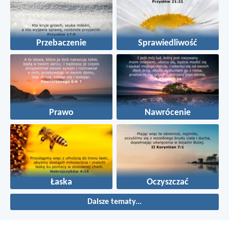
Przebaczenie
Sprawiedliwość
Prawo
Nawrócenie
Łaska
Oczyszczać
Dalsze tematy...