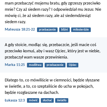
mam przebaczyć mojemu bratu, gdy zgrzeszy przeciwko
mnie? Czy aż siedem razy? I odpowiedział mu Jezus: Nie
mówię ci, że aż siedem razy, ale aż siedemdziesiąt
siedem razy.
Mateusza 18:21-22
przebaczenie
bliźni
miłosierdzie
A gdy stoicie, modląc się, przebaczcie, jeśli macie coś
przeciwko komuś, aby i wasz Ojciec, który jest w niebie,
przebaczył wam wasze przewinienia.
Marka 11:25
modlitwa
przebaczenie
Ojciec
Dlatego to, co mówiliście w ciemności, będzie słyszane
w świetle, a to, co szeptaliście do ucha w pokojach,
będzie rozgłaszane na dachach.
Łukasza 12:3
mówić
słuchać
światło