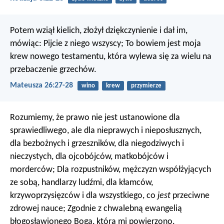
Potem wziął kielich, złożył dziękczynienie i dał im,
mówiąc: Pijcie z niego wszyscy; To bowiem jest moja
krew nowego testamentu, która wylewa się za wielu na
przebaczenie grzechów.
Mateusza 26:27-28
wino
krew
przymierze
Rozumiemy, że prawo nie jest ustanowione dla
sprawiedliwego, ale dla nieprawych i nieposłusznych,
dla bezbożnych i grzeszników, dla niegodziwych i
nieczystych, dla ojcobójców, matkobójców i
morderców; Dla rozpustników, mężczyzn współżyjących
ze sobą, handlarzy ludźmi, dla kłamców,
krzywoprzysięzców i dla wszystkiego, co
jest
przeciwne
zdrowej nauce; Zgodnie z chwalebną ewangelią
błogosławionego Boga, którą mi powierzono.