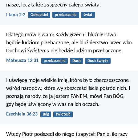
nasze, lecz także
za grzechy
całego świata.
I Jana 2:2
Odkupiciel
przebaczenie
świat
Dlatego mówię wam: Każdy grzech i bluźnierstwo
będzie ludziom przebaczone, ale bluźnierstwo przeciwko
Duchowi
Świętemu
nie będzie ludziom przebaczone.
Mateusza 12:31
przebaczenie
Duch
Duch Święty
I uświęcę moje wielkie imię, które było zbezczeszczone
wśród narodów, które wy zbezcześciliście pośród nich. I
poznają narody, że ja jestem PANEM, mówi Pan BÓG,
gdy będę uświęcony w was na ich oczach.
Ezechiela 36:23
Bóg
świętość
Wtedy Piotr podszedł do niego i zapytał: Panie, ile razy