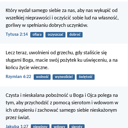
Który wydał samego siebie za nas, aby nas wykupić od
wszelkiej nieprawości i oczyścić sobie lud na własność,
gorliwy w spełnianiu dobrych uczynków.
Tytusa 2:14
ofiara
oczyszczać
dobroć
Lecz teraz, uwolnieni od grzechu, gdy staliście się
sługami Boga, macie swój pożytek ku uświęceniu, a na
końcu życie wieczne.
Rzymian 6:22
wolność
wyzwoliciel
świętość
Czysta i nieskalana pobożność u Boga i Ojca polega na
tym, aby przychodzić z pomocą sierotom i wdowom w
ich utrapieniu
i
zachować samego siebie nieskażonym
przez świat.
Jakuba 1:27
niewinny
wdowy
sieroty