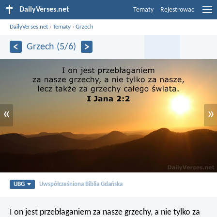
DailyVerses.net
Tematy
Rejestrowac
DailyVerses.net
›
Tematy
›
Grzech
Grzech (5/6)
«
»
UBG
Uwspółcześniona Biblia Gdańska
I on jest przebłaganiem za nasze grzechy, a nie tylko za