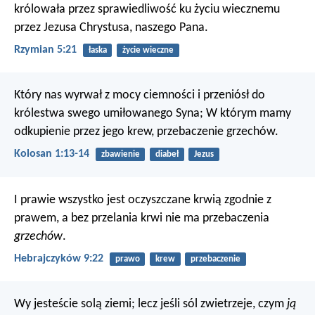
królowała przez sprawiedliwość ku życiu wiecznemu
przez Jezusa Chrystusa, naszego Pana.
Rzymian 5:21
łaska
życie wieczne
Który nas wyrwał z mocy ciemności i przeniósł do
królestwa swego umiłowanego Syna; W którym mamy
odkupienie przez jego krew, przebaczenie grzechów.
Kolosan 1:13-14
zbawienie
diabeł
Jezus
I prawie wszystko jest oczyszczane krwią zgodnie z
prawem, a bez przelania krwi nie ma przebaczenia
grzechów
.
Hebrajczyków 9:22
prawo
krew
przebaczenie
Wy jesteście solą ziemi; lecz jeśli sól zwietrzeje, czym
ją