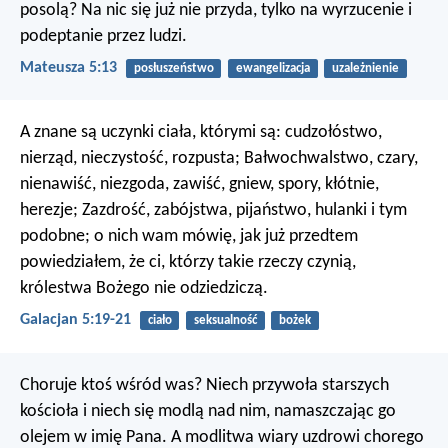
posolą? Na nic się już nie przyda, tylko na wyrzucenie i
podeptanie przez ludzi.
Mateusza 5:13
posłuszeństwo
ewangelizacja
uzależnienie
A znane są uczynki ciała, którymi są: cudzołóstwo,
nierząd, nieczystość, rozpusta; Bałwochwalstwo, czary,
nienawiść, niezgoda, zawiść, gniew, spory, kłótnie,
herezje; Zazdrość, zabójstwa, pijaństwo, hulanki i tym
podobne; o nich wam mówię, jak już przedtem
powiedziałem, że ci, którzy takie rzeczy czynią,
królestwa Bożego nie odziedziczą.
Galacjan 5:19-21
ciało
seksualność
bożek
Choruje ktoś wśród was? Niech przywoła starszych
kościoła i niech się modlą nad nim, namaszczając go
olejem w imię Pana. A modlitwa wiary uzdrowi chorego