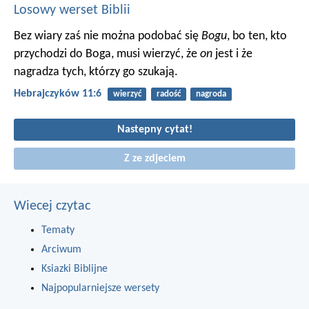
Losowy werset Biblii
Bez wiary zaś nie można podobać się
Bogu
, bo ten, kto
przychodzi do Boga, musi wierzyć, że
on
jest i że
nagradza tych, którzy go szukają.
Hebrajczyków 11:6
wierzyć
radość
nagroda
Nastepny cytat!
Z ze zdjeciem
Wiecej czytac
Tematy
Arciwum
Ksiazki Biblijne
Najpopularniejsze wersety