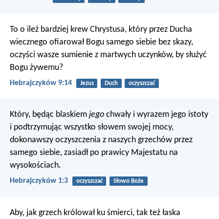
To o ileż bardziej krew Chrystusa, który przez Ducha
wiecznego ofiarował Bogu samego siebie bez skazy,
oczyści wasze sumienie z martwych uczynków, by służyć
Bogu żywemu?
Hebrajczyków 9:14
Jezus
Duch
oczyszczać
Który, będąc blaskiem
jego
chwały i wyrazem jego istoty
i podtrzymując wszystko słowem swojej mocy,
dokonawszy oczyszczenia z naszych grzechów przez
samego siebie, zasiadł po prawicy Majestatu na
wysokościach.
Hebrajczyków 1:3
oczyszczać
Słowo Boże
Aby, jak grzech królował ku śmierci, tak też łaska