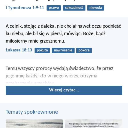
I Tymoteusza 1:9-11
prawo
seksualność
niewola
A celnik, stojąc z daleka, nie chciał nawet oczu podnieść
ku niebu, ale bił się w piersi, mówiąc: Boże, bądź
miłosierny mnie grzesznemu.
Łukasza 18:13
pokuta
nawrócenie
pokora
Temu wszyscy prorocy wydają świadectwo, że przez
jego imię każdy, kto w niego wierzy, otrzyma
przebaczenie grzechów.
Wiecej czytac...
Tematy spokrewnione