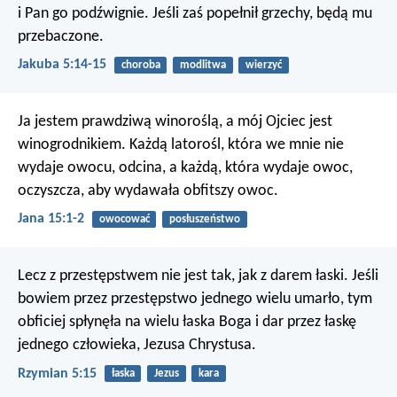
i Pan go podźwignie. Jeśli zaś popełnił grzechy, będą mu
przebaczone.
Jakuba 5:14-15
choroba
modlitwa
wierzyć
Ja jestem prawdziwą winoroślą, a mój Ojciec jest
winogrodnikiem. Każdą latorośl, która we mnie nie
wydaje owocu, odcina, a każdą, która wydaje owoc,
oczyszcza, aby wydawała obfitszy owoc.
Jana 15:1-2
owocować
posłuszeństwo
Lecz z przestępstwem nie jest tak, jak z darem łaski. Jeśli
bowiem przez przestępstwo jednego wielu umarło, tym
obficiej spłynęła na wielu łaska Boga i dar przez łaskę
jednego człowieka, Jezusa Chrystusa.
Rzymian 5:15
łaska
Jezus
kara