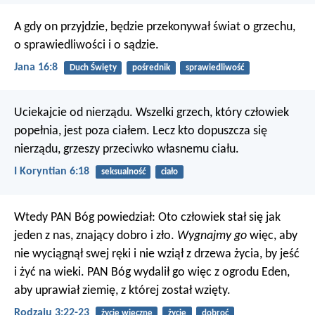
A gdy on przyjdzie, będzie przekonywał świat o grzechu,
o sprawiedliwości i o sądzie.
Jana 16:8
Duch Święty
pośrednik
sprawiedliwość
Uciekajcie od nierządu. Wszelki grzech, który człowiek
popełnia, jest poza ciałem. Lecz kto dopuszcza się
nierządu, grzeszy przeciwko własnemu ciału.
I Koryntian 6:18
seksualność
ciało
Wtedy PAN Bóg powiedział: Oto człowiek stał się jak
jeden z nas, znający dobro i zło.
Wygnajmy go
więc, aby
nie wyciągnął swej ręki i nie wziął z drzewa życia, by jeść
i żyć na wieki. PAN Bóg wydalił go więc z ogrodu Eden,
aby uprawiał ziemię, z której został wzięty.
Rodzaju 3:22-23
życie wieczne
życie
dobroć