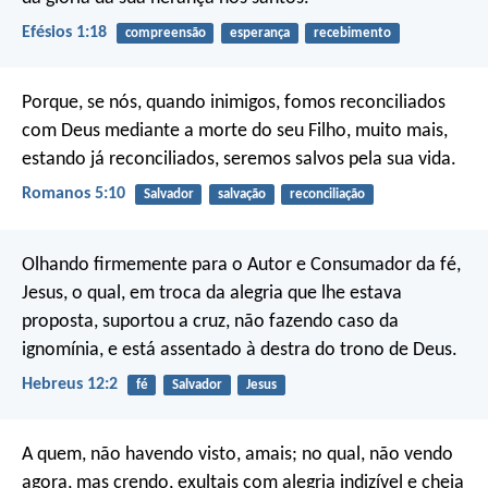
Efésios 1:18
compreensão
esperança
recebimento
Porque, se nós, quando inimigos, fomos reconciliados
com Deus mediante a morte do seu Filho, muito mais,
estando já reconciliados, seremos salvos pela sua vida.
Romanos 5:10
Salvador
salvação
reconciliação
Olhando firmemente para o Autor e Consumador da fé,
Jesus, o qual, em troca da alegria que lhe estava
proposta, suportou a cruz, não fazendo caso da
ignomínia, e está assentado à destra do trono de Deus.
Hebreus 12:2
fé
Salvador
Jesus
A quem, não havendo visto, amais; no qual, não vendo
agora, mas crendo, exultais com alegria indizível e cheia