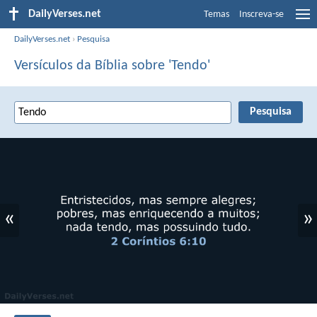
DailyVerses.net
Temas
Inscreva-se
DailyVerses.net
›
Pesquisa
Versículos da Bíblia sobre 'Tendo'
«
»