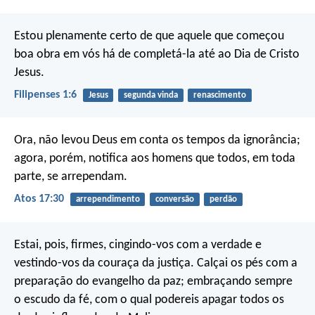
Estou plenamente certo de que aquele que começou
boa obra em vós há de completá-la até ao Dia de Cristo
Jesus.
Filipenses 1:6
Jesus
segunda vinda
renascimento
Ora, não levou Deus em conta os tempos da ignorância;
agora, porém, notifica aos homens que todos, em toda
parte, se arrependam.
Atos 17:30
arrependimento
conversão
perdão
Estai, pois, firmes, cingindo-vos com a verdade e
vestindo-vos da couraça da justiça. Calçai os pés com a
preparação do evangelho da paz; embraçando sempre
o escudo da fé, com o qual podereis apagar todos os