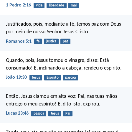
1 Pedro 2:16
vida
liberdade
mal
Justificados, pois, mediante a fé, temos paz com Deus
por meio de nosso Senhor Jesus Cristo.
Romanos 5:1
fé
justiça
paz
Quando, pois, Jesus tomou o vinagre, disse: Está
consumado! E, inclinando a cabeça, rendeu o espírito.
João 19:30
Jesus
Espírito
páscoa
Então, Jesus clamou em alta voz: Pai, nas tuas mãos
entrego o meu espírito! E, dito isto, expirou.
Lucas 23:46
páscoa
Jesus
Pai