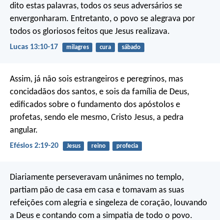
dito estas palavras, todos os seus adversários se
envergonharam. Entretanto, o povo se alegrava por
todos os gloriosos feitos que Jesus realizava.
Lucas 13:10-17
milagres
cura
sábado
Assim, já não sois estrangeiros e peregrinos, mas
concidadãos dos santos, e sois da família de Deus,
edificados sobre o fundamento dos apóstolos e
profetas, sendo ele mesmo, Cristo Jesus, a pedra
angular.
Efésios 2:19-20
Jesus
reino
profecia
Diariamente perseveravam unânimes no templo,
partiam pão de casa em casa e tomavam as suas
refeições com alegria e singeleza de coração, louvando
a Deus e contando com a simpatia de todo o povo.