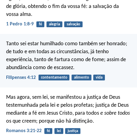
de glória, obtendo o fim da vossa fé: a salvação da
vossa alma.
1 Pedro 1:8-9
fé
alegria
salvação
Tanto sei estar humilhado como também ser honrado;
de tudo e em todas as circunstâncias, já tenho
experiência, tanto de fartura como de fome; assim de
abundância como de escassez.
Filipenses 4:12
contentamento
alimento
vida
Mas agora, sem lei, se manifestou a justiça de Deus
testemunhada pela lei e pelos profetas; justiça de Deus
mediante a fé em Jesus Cristo, para todos
e sobre todos
os que creem; porque não há distinção.
Romanos 3:21-22
fé
lei
justiça