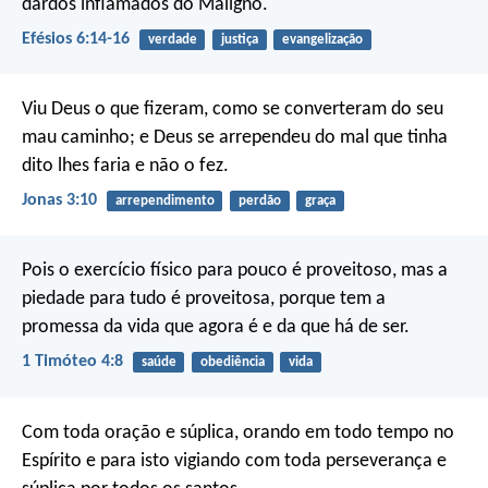
dardos inflamados do Maligno.
Efésios 6:14-16
verdade
justiça
evangelização
Viu Deus o que fizeram, como se converteram do seu
mau caminho; e Deus se arrependeu do mal que tinha
dito lhes faria e não o fez.
Jonas 3:10
arrependimento
perdão
graça
Pois o exercício físico para pouco é proveitoso, mas a
piedade para tudo é proveitosa, porque tem a
promessa da vida que agora é e da que há de ser.
1 Timóteo 4:8
saúde
obediência
vida
Com toda oração e súplica, orando em todo tempo no
Espírito e para isto vigiando com toda perseverança e