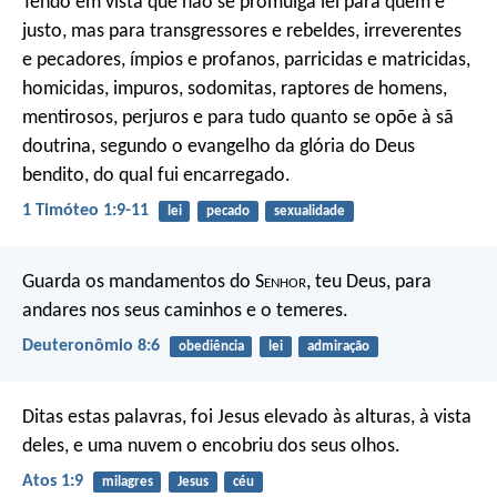
Tendo em vista que não se promulga lei para quem é
justo, mas para transgressores e rebeldes, irreverentes
e pecadores, ímpios e profanos, parricidas e matricidas,
homicidas, impuros, sodomitas, raptores de homens,
mentirosos, perjuros e para tudo quanto se opõe à sã
doutrina, segundo o evangelho da glória do Deus
bendito, do qual fui encarregado.
1 Timóteo 1:9-11
lei
pecado
sexualidade
Guarda os mandamentos do S
enhor
, teu Deus, para
andares nos seus caminhos e o temeres.
Deuteronômio 8:6
obediência
lei
admiração
Ditas estas palavras, foi Jesus elevado às alturas, à vista
deles, e uma nuvem o encobriu dos seus olhos.
Atos 1:9
milagres
Jesus
céu