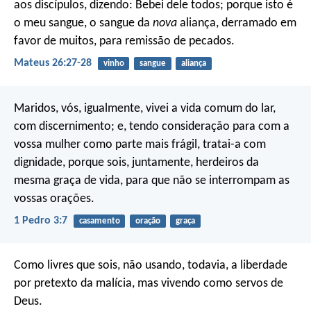
aos discípulos, dizendo: Bebei dele todos; porque isto é
o meu sangue, o sangue da
nova
aliança, derramado em
favor de muitos, para remissão de pecados.
Mateus 26:27-28
vinho
sangue
aliança
Maridos, vós, igualmente, vivei a vida comum do lar,
com discernimento; e, tendo consideração para com a
vossa mulher como parte mais frágil, tratai-a com
dignidade, porque sois, juntamente, herdeiros da
mesma graça de vida, para que não se interrompam as
vossas orações.
1 Pedro 3:7
casamento
oração
graça
Como livres que sois, não usando, todavia, a liberdade
por pretexto da malícia, mas vivendo como servos de
Deus.