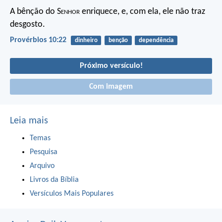
A bênção do S
enhor
enriquece,
e, com ela, ele não traz
desgosto.
Provérbios 10:22
dinheiro
benção
dependência
Próximo versículo!
Com imagem
Leia mais
Temas
Pesquisa
Arquivo
Livros da Bíblia
Versículos Mais Populares