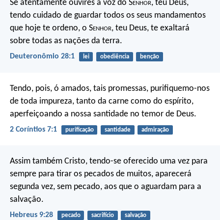
Se atentamente ouvires a voz do S
enhor
, teu Deus,
tendo cuidado de guardar todos os seus mandamentos
que hoje te ordeno, o S
enhor
, teu Deus, te exaltará
sobre todas as nações da terra.
Deuteronômio 28:1
lei
obediência
benção
Tendo, pois, ó amados, tais promessas, purifiquemo-nos
de toda impureza, tanto da carne como do espírito,
aperfeiçoando a nossa santidade no temor de Deus.
2 Coríntios 7:1
purificação
santidade
admiração
Assim também Cristo, tendo-se oferecido uma vez para
sempre para tirar os pecados de muitos, aparecerá
segunda vez, sem pecado, aos que o aguardam para a
salvação.
Hebreus 9:28
pecado
sacrifício
salvação