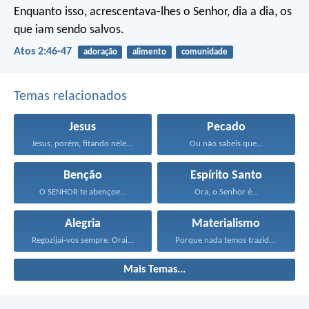
Enquanto isso, acrescentava-lhes o Senhor, dia a dia, os
que iam sendo salvos.
Atos 2:46-47
adoração
alimento
comunidade
Temas relacionados
Jesus
Pecado
Jesus, porém, fitando neles...
Ou não sabeis que...
Benção
Espírito Santo
O SENHOR te abençoe...
Ora, o Senhor é...
Alegria
Materialismo
Regozijai-vos sempre. Orai sem...
Porque nada temos trazido...
Mais Temas...