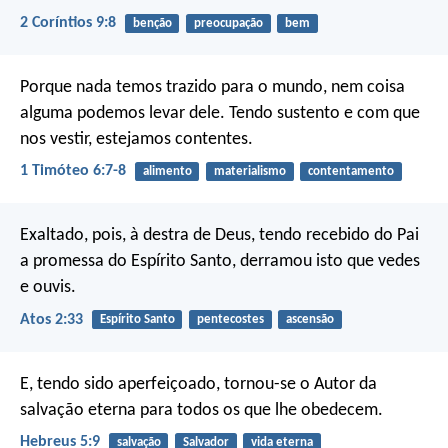
2 Coríntios 9:8
benção
preocupação
bem
Porque nada temos trazido para o mundo, nem coisa
alguma podemos levar dele. Tendo sustento e com que
nos vestir, estejamos contentes.
1 Timóteo 6:7-8
alimento
materialismo
contentamento
Exaltado, pois, à destra de Deus, tendo recebido do Pai
a promessa do Espírito Santo, derramou isto que vedes
e ouvis.
Atos 2:33
Espírito Santo
pentecostes
ascensão
E, tendo sido aperfeiçoado, tornou-se o Autor da
salvação eterna para todos os que lhe obedecem.
Hebreus 5:9
salvação
Salvador
vida eterna