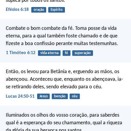
súplica por todos os santos.
Efésios 6:18
oração
Espírito
Combate o bom combate da fé. Toma posse da vida
eterna, para a qual também foste chamado e de que
fizeste a boa confissão perante muitas testemunhas.
1 Timóteo 6:12
vida eterna
fé
superação
Então, os levou para Betânia e, erguendo as mãos, os
abençoou. Aconteceu que, enquanto os abençoava, ia-
se retirando deles, sendo elevado para o céu.
Lucas 24:50-51
Jesus
benção
céu
Iluminados os olhos do vosso coração, para saberdes
qual é a esperança do seu chamamento, qual a riqueza
da glória da sua herança nos santos.