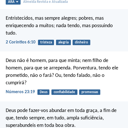
ARA
Almeida Revista e Atualizada
Entristecidos, mas sempre alegres; pobres, mas
enriquecendo a muitos; nada tendo, mas possuindo
tudo.
2 Coríntios 6:10
tristeza
alegria
dinheiro
Deus não é homem, para que minta;
nem filho de
homem, para que se arrependa.
Porventura, tendo ele
prometido, não o fará?
Ou, tendo falado, não o
cumprirá?
Números 23:19
Deus
confiabilidade
promessas
Deus pode fazer-vos abundar em toda graça, a fim de
que, tendo sempre, em tudo, ampla suficiência,
superabundeis em toda boa obra.