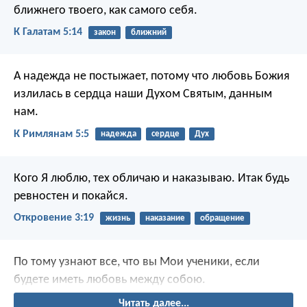
ближнего твоего, как самого себя.
К Галатам 5:14
закон
ближний
А надежда не постыжает, потому что любовь Божия
излилась в сердца наши Духом Святым, данным
нам.
К Римлянам 5:5
надежда
сердце
Дух
Кого Я люблю, тех обличаю и наказываю. Итак будь
ревностен и покайся.
Откровение 3:19
жизнь
наказание
обращение
По тому узнают все, что вы Мои ученики, если
будете иметь любовь между собою.
Читать далее...