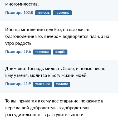
многомилостив.
Псалтирь 102:8
милость
терпение
Ибо на мгновение гнев Его,
на
всю
жизнь
благоволение Его:
вечером водворяется плач,
а на
утро радость.
Псалтирь 29:6
терпение
скорбь
Днем явит Господь милость Свою,
и ночью песнь
Ему у меня,
молитва к Богу жизни моей.
Псалтирь 41:9
уважение
молитва
То вы, прилагая к сему все старание, покажите в
вере вашей добродетель, в добродетели
рассудительность, в рассудительности