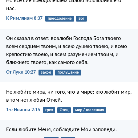
Но все сие преодолеваем силою Возлюбившего
нас.
К Римлянам 8:37
преодоление
Бог
Он сказал в ответ: возлюби Господа Бога твоего
всем сердцем твоим, и всею душею твоею, и всею
крепостию твоею, и всем разумением твоим, и
ближнего твоего, как самого себя.
От Луки 10:27
закон
послушание
Не люби́те мира, ни того, что в мире: кто любит мир,
в том нет любви Отчей.
1-е Иоанна 2:15
грех
Отец
мир / вселенная
Если любите Меня, соблюдите Мои заповеди.