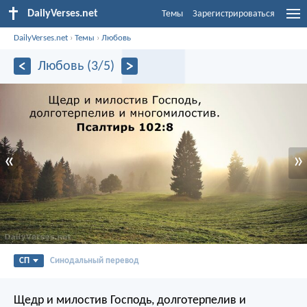
DailyVerses.net
Темы
Зарегистрироваться
DailyVerses.net
›
Темы
›
Любовь
Любовь (3/5)
«
»
СП
Синодальный перевод
Щедр и милостив Господь,
долготерпелив и