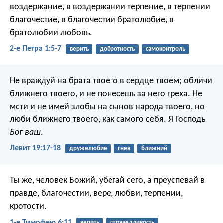
воздержание, в воздержании терпение, в терпении
благочестие, в благочестии братолюбие, в
братолюбии любовь.
2-е Петра 1:5-7
верить
добротность
самоконтроль
Не враждуй на брата твоего в сердце твоем; обличи
ближнего твоего, и не понесешь за него греха. Не
мсти и не имей злобы на сынов народа твоего, но
люби ближнего твоего, как самого себя. Я Господь
Бог ваш
.
Левит 19:17-18
дружелюбие
гнев
ближний
Ты же, человек Божий, убегай сего, а преуспевай в
правде, благочестии, вере, любви, терпении,
кротости.
1-е Тимофею 6:11
верить
справедливость