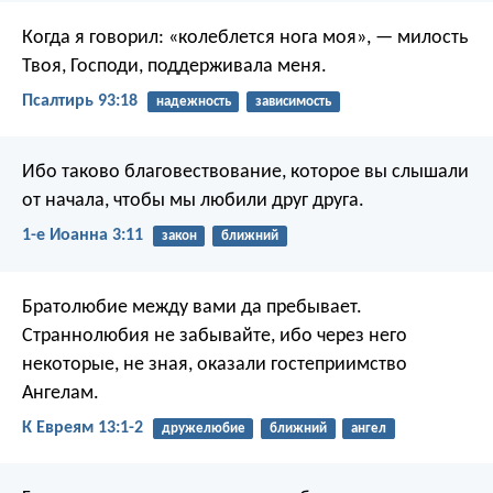
Когда я говорил: «колеблется нога моя»,
— милость
Твоя, Господи, поддерживала меня.
Псалтирь 93:18
надежность
зависимость
Ибо таково благовествование, которое вы слышали
от начала, чтобы мы любили друг друга.
1-е Иоанна 3:11
закон
ближний
Братолюбие между вами да пребывает.
Страннолюбия не забывайте, ибо через него
некоторые, не зная, оказали гостеприимство
Ангелам.
К Евреям 13:1-2
дружелюбие
ближний
ангел