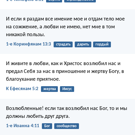
И если я раздам все имение мое и отдам тело мое
на сожжение, а любви не имею, нет мне в том
никакой пользы.
1-е Коринфянам 13:3
страдать
дарить
гордый
И живите в любви, как и Христос возлюбил нас и
предал Себя за нас в приношение и жертву Богу, в
благоухание приятное.
К Ефесянам 5:2
жертва
Иисус
Возлюбленные! если так возлюбил нас Бог, то и мы
должны любить друг друга.
1-е Иоанна 4:11
Бог
сообщество