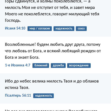
Горы сдвинутся, и холмы поколеблются,
— а
милость Моя не отступит от тебя,
и завет мира
Моего не поколеблется,
говорит милующий тебя
Господь.
Исаия 54:10
мир / согласие
надежность
союз
Возлюбленные! будем любить друг друга, потому
что любовь от Бога, и всякий любящий рожден от
Бога и знает Бога.
1-е Иоанна 4:7
ближний
дружба
возрождение
Ибо до небес велика милость Твоя
и до облаков
истина Твоя.
Псалтирь 56:11
надежность