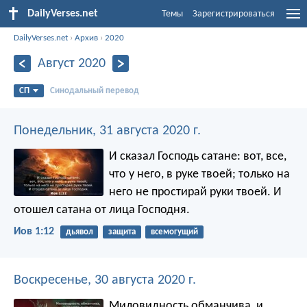
DailyVerses.net
Темы
Зарегистрироваться
DailyVerses.net
›
Архив
›
2020
Август 2020
СП
Синодальный перевод
Понедельник, 31 августа 2020 г.
И сказал Господь сатане: вот, все,
что у него, в руке твоей; только на
него не простирай руки твоей. И
отошел сатана от лица Господня.
Иов 1:12
дьявол
защита
всемогущий
Воскресенье, 30 августа 2020 г.
Миловидность обманчива, и