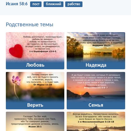
Исаия 58:6
пост
ближний
рабство
Родственные темы
Любовь
Надежда
Верить
Семья