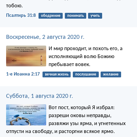
тобою.
Псалтирь 31:8
ободрение
понимать
учить
Воскресенье, 2 августа 2020 г.
И мир проходит, и похоть его, а
исполняющий волю Божию
пребывает вовек.
1-е Иоанна 2:17
вечная жизнь
послушание
желание
Суббота, 1 августа 2020 г.
Вот пост, который Я избрал:
разреши оковы неправды,
развяжи узы ярма,
и угнетенных
отпусти на свободу,
и расторгни всякое ярмо.