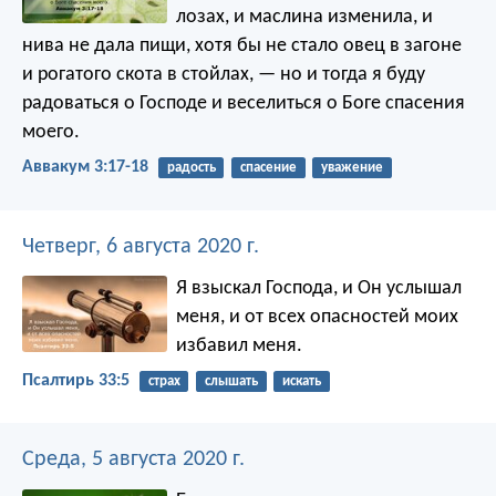
лозах,
и маслина изменила,
и
нива не дала пищи,
хотя бы не стало овец
в загоне
и рогатого скота в стойлах, —
но и тогда я буду
радоваться
о Господе и веселиться
о Боге спасения
моего.
Аввакум 3:17-18
радость
спасение
уважение
Четверг, 6 августа 2020 г.
Я взыскал Господа, и Он услышал
меня,
и от всех опасностей моих
избавил меня.
Псалтирь 33:5
страх
слышать
искать
Среда, 5 августа 2020 г.