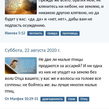
Прежде же всего, братия мои, не
клянитесь ни небом, ни землею, и
никакою другою клятвою, но да
будет у вас: «да, да» и «нет, нет», дабы вам не
подпасть осуждению.
Иакова 5:12
честность
правда
проповедь
Суббота, 22 августа 2020 г.
Не две ли малые птицы
продаются за ассарий? И ни одна
из них не упадет на землю без
воли
Отца вашего; у вас же и волосы на голове все
сочтены; не бойтесь же: вы лучше многих малых
птиц.
От Матфея 10:29-31
драгоценность
страх
Отец