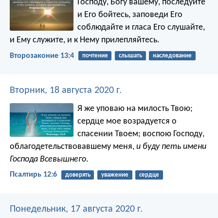
Господу, Богу вашему, последуйте
и Его бойтесь, заповеди Его
соблюдайте и гласа Его слушайте,
и Ему служите, и к Нему прилепляйтесь.
Второзаконие 13:4
почтение
слышать
наследование
Вторник, 18 августа 2020 г.
Я же уповаю на милость Твою;
сердце мое возрадуется о
спасении Твоем;
воспою Господу,
облагодетельствовавшему меня,
и буду петь имени
Господа Всевышнего
.
Псалтирь 12:6
доверять
уважение
сердце
Понедельник, 17 августа 2020 г.