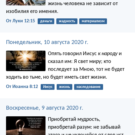
жизнь человека не зависит от
изобилия его имения.
От Луки 12:15
деньги
жадность
материализм
Понедельник, 10 августа 2020 г.
Опять говорил Иисус
к народу
и
сказал им: Я свет миру; кто
последует за Мною, тот не будет
ходить во тьме, но будет иметь свет жизни.
От Иоанна 8:12
Иисус
жизнь
наследование
Воскресенье, 9 августа 2020 г.
Приобретай мудрость,
приобретай разум:
не забывай