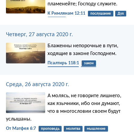
пламенейте; Господу служите.
К Римлянам 12:11
послушание
Дух
служить
Четверг, 27 августа 2020 г.
Блаженны непорочные в пути,
ходящие в законе Господнем.
Псалтирь 118:1
закон
справедливость
жизнь
Среда, 26 августа 2020 г.
А молясь, не говорите лишнего,
как язычники, ибо они думают,
что в многословии своем будут
услышаны.
От Матфея 6:7
проповедь
молитва
мышление