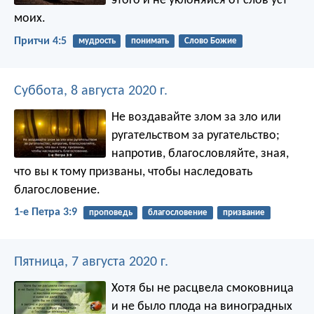
этого и не уклоняйся от слов уст
моих.
Притчи 4:5
мудрость
понимать
Слово Божие
Суббота, 8 августа 2020 г.
Не воздавайте злом за зло или
ругательством за ругательство;
напротив, благословляйте, зная,
что вы к тому призваны, чтобы наследовать
благословение.
1-е Петра 3:9
проповедь
благословение
призвание
Пятница, 7 августа 2020 г.
Хотя бы не расцвела смоковница
и не было плода на виноградных