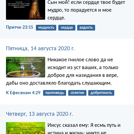
Сын мой! если сердце твое будет
мудро,
то порадуется и мое
сердце.
Притчи 23:15
мудрость
сердце
радость
Пятница, 14 августа 2020 г.
Никакое гнилое слово да не
исходит из уст ваших, а только
доброе для назидания в вере,
дабы оно доставляло благодать слушающим.
К Ефесянам 4:29
проповедь
сплетни
добротность
Четверг, 13 августа 2020 г.
Иисус сказал ему: Я есмь путь и
истина и жизнь; никто не