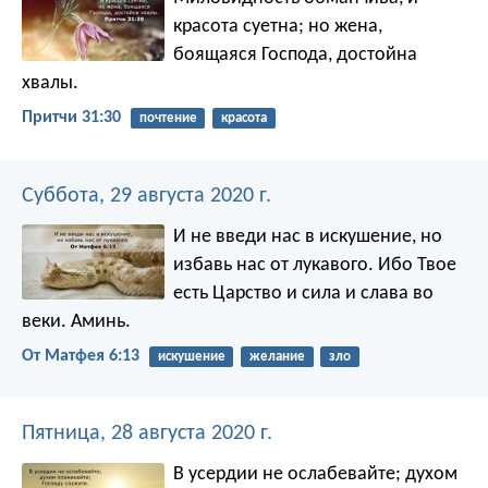
красота суетна;
но жена,
боящаяся Господа, достойна
хвалы.
Притчи 31:30
почтение
красота
Суббота, 29 августа 2020 г.
И не введи нас в искушение,
но
избавь нас от лукавого.
Ибо Твое
есть Царство и сила и слава во
веки. Аминь.
От Матфея 6:13
искушение
желание
зло
Пятница, 28 августа 2020 г.
В усердии не ослабевайте; духом