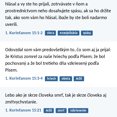
hlásal a vy ste ho prijali, zotrvávate v ňom a
prostredníctvom neho dosahujete spásu, ak sa ho držíte
tak, ako som vám ho hlásal, ibaže by ste boli nadarmo
uverili.
1. Korinťanom 15:1-2
viera
evanjelizácia
spása
Odovzdal som vám predovšetkým to, čo som aj ja prijal:
že Kristus zomrel za naše hriechy podľa Písem; že bol
pochovaný a že bol tretieho dňa vzkriesený podľa
Písem.
1. Korinťanom 15:3-4
hriech
obeta
Ježiš
Lebo ako je skrze človeka smrť, tak je skrze človeka aj
zmŕtvychvstanie.
1. Korinťanom 15:21
Ježiš
smrť
vzkriesenie