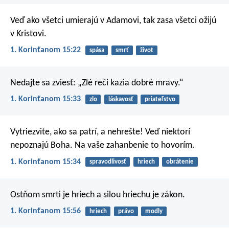
Veď ako všetci umierajú v Adamovi, tak zasa všetci ožijú
v Kristovi.
1. Korinťanom 15:22
spása
smrť
život
Nedajte sa zviesť: „Zlé reči kazia dobré mravy.“
1. Korinťanom 15:33
zlo
láskavosť
priateľstvo
Vytriezvite, ako sa patrí, a nehrešte! Veď niektorí
nepoznajú Boha. Na vaše zahanbenie to hovorím.
1. Korinťanom 15:34
spravodlivosť
hriech
obrátenie
Ostňom smrti je hriech a silou hriechu je zákon.
1. Korinťanom 15:56
hriech
právo
modly