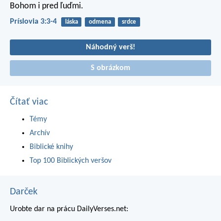
Bohom i pred ľuďmi.
Príslovia 3:3-4
láska
odmena
srdce
Náhodný verš!
S obrázkom
Čítať viac
Témy
Archív
Biblické knihy
Top 100 Biblických veršov
Darček
Urobte dar na prácu DailyVerses.net: