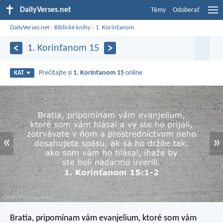
DailyVerses.net
Témy
Odoberať
DailyVerses.net
›
Biblické knihy
›
1. Korinťanom
1. Korinťanom 15
Prečítajte si
1. Korinťanom 15
online
KAT
«
»
Bratia, pripomínam vám evanjelium, ktoré som vám