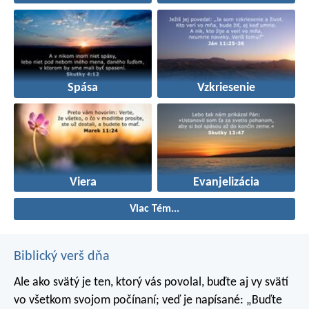
Spása
Vzkriesenie
Viera
Evanjelizácia
Viac Tém...
Biblický verš dňa
Ale ako svätý je ten, ktorý vás povolal, buďte aj vy svätí
vo všetkom svojom počínaní; veď je napísané: „Buďte