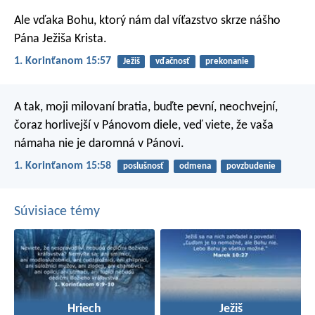
Ale vďaka Bohu, ktorý nám dal víťazstvo skrze nášho
Pána Ježiša Krista.
1. Korinťanom 15:57
Ježiš
vďačnosť
prekonanie
A tak, moji milovaní bratia, buďte pevní, neochvejní,
čoraz horlivejší v Pánovom diele, veď viete, že vaša
námaha nie je daromná v Pánovi.
1. Korinťanom 15:58
poslušnosť
odmena
povzbudenie
Súvisiace témy
Hriech
Ježiš