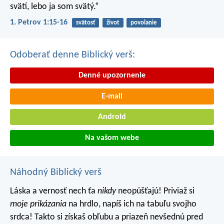
svätí, lebo ja som svätý.“
1. Petrov 1:15-16
svätosť
život
povolanie
Odoberať denne Biblický verš:
Denné upozornenie
E-mail
Android
Na vašom webe
Náhodný Biblický verš
Láska a vernosť nech ťa
nikdy
neopúšťajú!
Priviaž si
moje prikázania
na hrdlo,
napíš ich na tabuľu svojho
srdca!
Takto si získaš obľubu a priazeň nevšednú pred