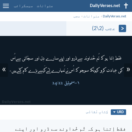
DailyVerses.net
عنوانات
سبسکرائب
DailyVerses.net
›
عنوانات
›
عجب
عجب (2\2)
»
«
URD
کِتابِ مُقادّس
فقط اِتنا ہو کہ تُم خُداوند سے ڈرو اور اپنے