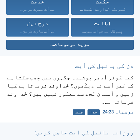
حکمت
خدمت
کیونکہ خُداوند حِکمت بخشتا...
پس اَے میرے عزِیز...
اطاعت
درج ذیل
یِسُوعؔ نے جواب میں...
تُم اُس سارے طرِیق...
مزید موضوعات...
دن کی بائبل کی آیت
کیا کوئی آدمی پوشِیدہ جگہوں میں چِھپ سکتا ہے
کہ مَیں اُسے نہ دیکُھوں؟ خُداوند فرماتا ہے کیا
زمِین و آسمان مُجھ سے معمُور نہیں ہیں؟ خُداوند
فرماتا ہے۔
یرمِیاہ 23:‏24
خدا
جنت
روزانہ بائبل کی آیت حاصل کریں: