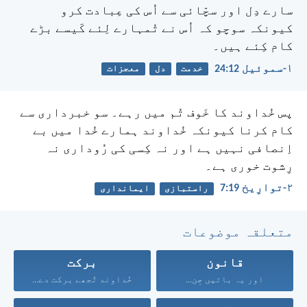
سارے دِل اور سچّائی سے اُس کی عِبادت کرو
کیونکہ سوچو کہ اُس نے تُمہارے لِئے کَیسے بڑے
کام کِئے ہیں۔
۱-سموئیل 12:‏24
خدمت
دل
معجزات
پس خُداوند کا خَوف تُم میں رہے۔ سو خبرداری سے
کام کرنا کیونکہ خُداوند ہمارے خُدا میں بے
اِنصافی نہیں ہے اور نہ کِسی کی رُوداری نہ
رِشوت خوری ہے۔
۲-توارِیخ 19:‏7
راستبازی
ایمانداری
متعلقہ موضوعات
قانون
برکت
اور یہ باتیں جِن...
خُداوند تُجھے برکت دے...