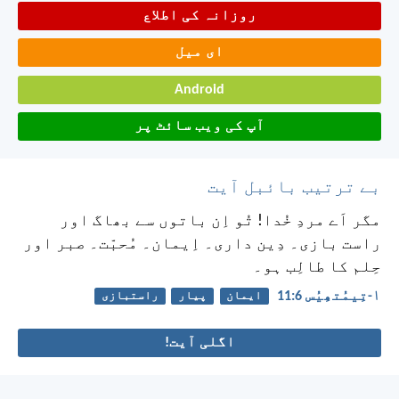
روزانہ کی اطلاع
ای میل
Android
آپ کی ویب سائٹ پر
بے ترتیب بائبل آیت
مگر اَے مردِ خُدا! تُو اِن باتوں سے بھاگ اور
راست بازی۔ دِین داری۔ اِیمان۔ مُحبّت۔ صبر اور
حِلم کا طالِب ہو۔
۱-تِیمُتھِیُس 6:‏11
ایمان
پیار
راستبازی
اگلی آیت!