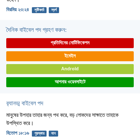
কহেন।
যিরমিয় ২৩:২৪
সৃষ্টিকর্তা
স্বর্গ
দৈনিক বাইবেল পদ গ্রহণ করুন:
প্রতিদিনের নোটিফিকেশন
ইমেইল
Android
আপনার ওয়েবসাইটে
র‌্যানড্ম বাইবেল পদ
মানুষের উপহার তাহার জন্য পথ করে,
বড় লোকদের সাক্ষাতে তাহাকে
উপস্থিত করে।
হিতোপ ১৮:১৬
পুরস্কার
দান