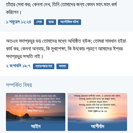
তাঁহার সেবা কর; কেননা দেখ, তিনি তোমাদের জন্য কেমন মহৎ মহৎ কর্ম
করিলেন।
১ শমূয়েল ১২:২৪
সেবা
হৃদয়
অলৌকিক ঘটনা
অতএব সদাপ্রভুর ভয় তোমাদের মধ্যে অধিষ্ঠিত হউক; তোমরা সাবধান হইয়া
কার্য কর, কেননা অন্যায়, কি মুখাপেক্ষা, কি উৎকোচ গ্রহণে আমাদের ঈশ্বর
সদাপ্রভুর সম্মতি নাই।
২ বংশাবলি ১৯:৭
ন্যায়পরায়ণতা
সততা
সম্পর্কিত বিষয়
আইন
আশীর্বাদ