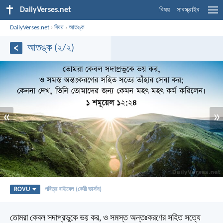
DailyVerses.net
বিষয়
সাবস্ক্রাইব
DailyVerses.net
›
বিষয়
›
আতঙ্ক
আতঙ্ক (২/২)
«
»
ROVU
পবিত্র বাইবেল (কেরী ভার্সন)
তোমরা কেবল সদাপ্রভুকে ভয় কর, ও সমস্ত অন্তঃকরণের সহিত সত্যে