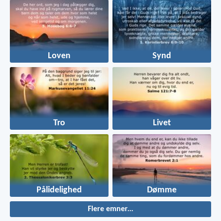
Loven
Synd
Tro
Livet
Pålidelighed
Dømme
Flere emner...