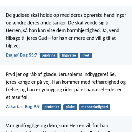
De gudløse skal holde op med deres oprørske handlinger
og ændre deres onde tanker. De skal vende sig til
Herren, så han kan vise dem barmhjertighed. Ja, vend
tilbage til jeres Gud—for han er mere end villig til at
tilgive.
Esajasʼ Bog 55:7
ændring
tilgivelse
livet
Fryd jer og råb af glæde, Jerusalems indbyggere! Se,
jeres konge er på vej. Han kommer med retfærdighed og
frelse, og han er ydmyg og rider på et hanæsel—det er
et æselføl.
Zakariasʼ Bog 9:9
profetier
påske
menneskelighed
Vær gudfrygtige og døm, som Herren vil, for han