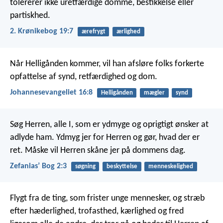
tolererer ikke uretfærdige domme, bestikkelse eller
partiskhed.
2. Krønikebog 19:7
ærefrygt
ærlighed
Når Helligånden kommer, vil han afsløre folks forkerte
opfattelse af synd, retfærdighed og dom.
Johannesevangeliet 16:8
Helligånden
mægler
synd
Søg Herren, alle I, som er ydmyge
og oprigtigt ønsker at
adlyde ham.
Ydmyg jer for Herren og gør, hvad der er
ret.
Måske vil Herren skåne jer på dommens dag.
Zefaniasʼ Bog 2:3
søgning
beskyttelse
menneskelighed
Flygt fra de ting, som frister unge mennesker, og stræb
efter hæderlighed, trofasthed, kærlighed og fred