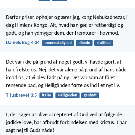
Derfor priser, ophøjer og ærer jeg, kong Nebukadnezar, i
dag Himlens Konge. Alt, hvad han gør, er retfærdigt og
godt, og han ydmyger dem, der fremturer i hovmod.
Daniels Bog 4:34
menneskelighed
tilbede
stolthed
Det var ikke på grund af noget godt, vi havde gjort, at
han frelste os. Nej, det var alene på grund af hans nåde
imod os, at vi blev født på ny. Det var som at få et
rensende bad, og Helligånden førte os ind i et nyt liv.
Titusbrevet 3:5
frelse
Helligånden
genfødt
I, der søger at blive accepteret af Gud ved at følge de
jødiske love, har afbrudt forbindelsen med Kristus. I har
sagt nej til Guds nåde!