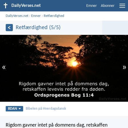
DailyVerses.net
Emner
Abonner
DailyVerses.net
›
Emner
›
Retfærdighed
Retfærdighed (5/5)
«
»
BDAN
Bibelen på Hverdagsdansk
Rigdom gavner intet på dommens dag,
retskaffen