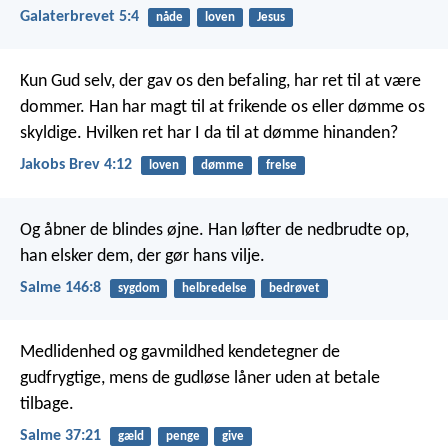
Galaterbrevet 5:4
nåde
loven
Jesus
Kun Gud selv, der gav os den befaling, har ret til at være
dommer. Han har magt til at frikende os eller dømme os
skyldige. Hvilken ret har I da til at dømme hinanden?
Jakobs Brev 4:12
loven
dømme
frelse
Og åbner de blindes øjne.
Han løfter de nedbrudte op,
han elsker dem, der gør hans vilje.
Salme 146:8
sygdom
helbredelse
bedrøvet
Medlidenhed og gavmildhed kendetegner de
gudfrygtige,
mens de gudløse låner uden at betale
tilbage.
Salme 37:21
gæld
penge
give