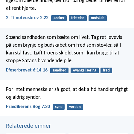
ligesom alle de andre, der tror på og beder til Herren af
et rent hjerte.
2. Timoteusbrev 2:22
ønsker
fristelse
ondskab
Spænd sandheden som bælte om livet. Tag ret levevis
på som brynje og budskabet om fred som støvler, så I
kan stå fast. Løft troens skjold, som I kan bruge til at
stoppe Satans brændende pile.
Efeserbrevet 6:14-16
sandhed
evangelisering
fred
For intet menneske er så godt, at det altid handler rigtigt
og aldrig synder.
Prædikerens Bog 7:20
synd
verden
Relaterede emner