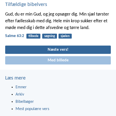
Tilfældige bibelvers
Gud, du er min Gud, og jeg opsøger dig.
Min sjæl tørster
efter fællesskab med dig.
Hele min krop sukker efter et
møde med dig
i dette afsvedne og tørre land.
Salme 63:2
tilbede
søgning
sjælen
Næste vers!
Med billede
Læs mere
Emner
Arkiv
Bibelbøger
Mest populære vers