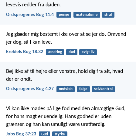
levevis redder fra døden.
Ordsprogenes Bog 11:4
penge
materialisme
straf
Jeg glæder mig bestemt ikke over at se jer dø. Omvend
jer dog, så I kan leve.
Ezekiels Bog 18:32
ændring
død
evigt liv
Bøj ikke af til højre eller venstre,
hold dig fra alt, hvad
der er ondt.
Ordsprogenes Bog 4:27
ondskab
følge
selvkontrol
Vi kan ikke mødes på lige fod med den almægtige Gud,
for hans magt er uendelig.
Hans godhed er uden
grænser,
og han kan umuligt være uretfærdig.
Jobs Bog 37:23
Gud
styrke