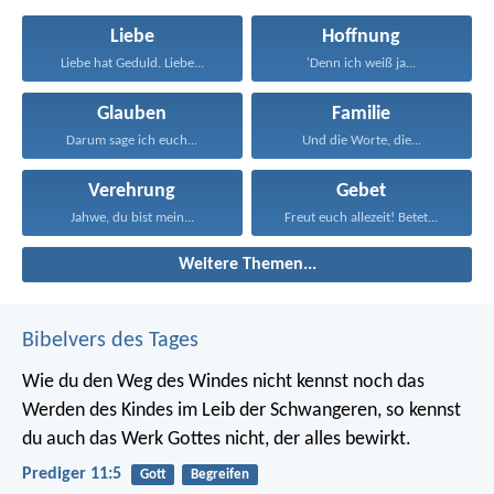
Liebe
Hoffnung
Liebe hat Geduld. Liebe...
'Denn ich weiß ja...
Glauben
Familie
Darum sage ich euch...
Und die Worte, die...
Verehrung
Gebet
Jahwe, du bist mein...
Freut euch allezeit! Betet...
Weitere Themen...
Bibelvers des Tages
Wie du den Weg des Windes nicht kennst noch das
Werden des Kindes im Leib der Schwangeren, so kennst
du auch das Werk Gottes nicht, der alles bewirkt.
Prediger 11:5
Gott
Begreifen