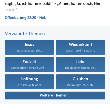
sagt: „Ja, ich komme bald!“ - „Amen, komm doch, Herr
Jesus!“
Offenbarung 22:20 - NeÜ
Verwandte Themen
Jesus
Wiederkunft
Jesus aber sah sie...
Darum seid ihr auch...
Endzeit
Liebe
Lasset euch niemand verführen...
Die Liebe ist langmütig...
Hoffnung
Glauben
Denn ich weiß wohl...
Darum sage ich euch...
Weitere Themen...