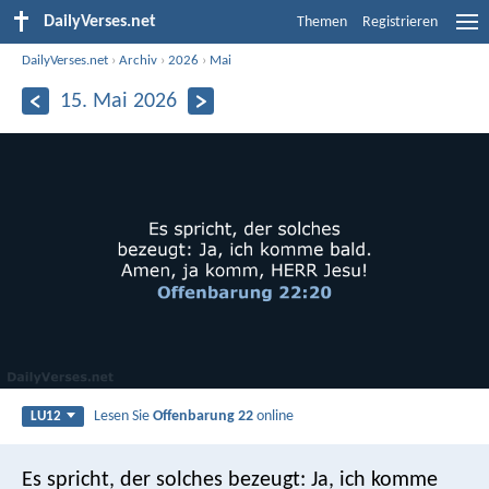
DailyVerses.net
Themen
Registrieren
DailyVerses.net
›
Archiv
›
2026
›
Mai
15. Mai 2026
Lesen Sie
Offenbarung 22
online
LU12
Es spricht, der solches bezeugt: Ja, ich komme