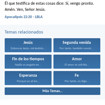
Él que testifica de estas cosas dice: Sí, vengo pronto.
Amén. Ven, Señor Jesús.
Apocalipsis 22:20 - LBLA
Temas relacionados
Jesús
Segunda venida
Entonces Jesús, mirándolos, dijo...
Por tanto, también vosotros...
Fin de los tiempos
Amor
Nadie os engañe en...
El amor es sufrido...
Esperanza
Fe
Porque yo sé los...
Por tanto, os digo...
Más Temas...