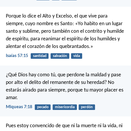
Porque lo dice el Alto y Excelso,
el que vive para
siempre, cuyo nombre es Santo:
«Yo habito en un lugar
santo y sublime,
pero también con el contrito y humilde
de espíritu,
para reanimar el espíritu de los humildes
y
alentar el corazón de los quebrantados.»
Isaías 57:15
santidad
salvación
vida
¿Qué Dios hay como tú,
que perdone la maldad
y pase
por alto el delito
del remanente de su heredad?
No
estarás airado para siempre,
porque tu mayor placer es
amar.
Miqueas 7:18
pecado
misericordia
perdón
Pues estoy convencido de que ni la muerte ni la vida, ni