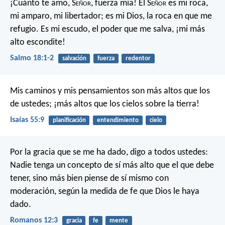
¡Cuánto te amo, S
eñor
, fuerza mía!
El S
eñor
es mi roca,
mi amparo, mi libertador;
es mi Dios, la roca en que me
refugio.
Es mi escudo, el poder que me salva,
¡mi más
alto escondite!
Salmo 18:1-2
salvación
fuerza
redentor
Mis caminos y mis pensamientos
son más altos que los
de ustedes;
¡más altos que los cielos sobre la tierra!
Isaías 55:9
planificación
entendimiento
cielo
Por la gracia que se me ha dado, digo a todos ustedes:
Nadie tenga un concepto de sí más alto que el que debe
tener, sino más bien piense de sí mismo con
moderación, según la medida de fe que Dios le haya
dado.
Romanos 12:3
gracia
fe
mente