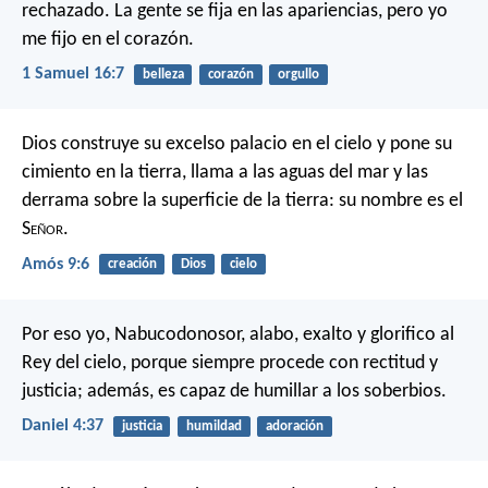
rechazado. La gente se fija en las apariencias, pero yo
me fijo en el corazón.
1 Samuel 16:7
belleza
corazón
orgullo
Dios construye su excelso palacio en el cielo
y pone su
cimiento en la tierra,
llama a las aguas del mar
y las
derrama sobre la superficie de la tierra:
su nombre es el
S
eñor
.
Amós 9:6
creación
Dios
cielo
Por eso yo, Nabucodonosor, alabo, exalto y glorifico al
Rey del cielo, porque siempre procede con rectitud y
justicia; además, es capaz de humillar a los soberbios.
Daniel 4:37
justicia
humildad
adoración