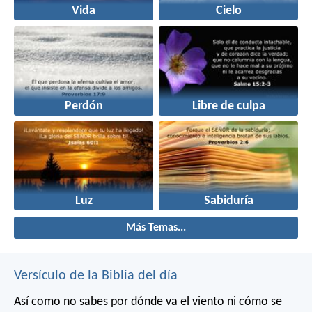
Vida
Cielo
Perdón
Libre de culpa
Luz
Sabiduría
Más Temas...
Versículo de la Biblia del día
Así como no sabes por dónde va el viento
ni cómo se