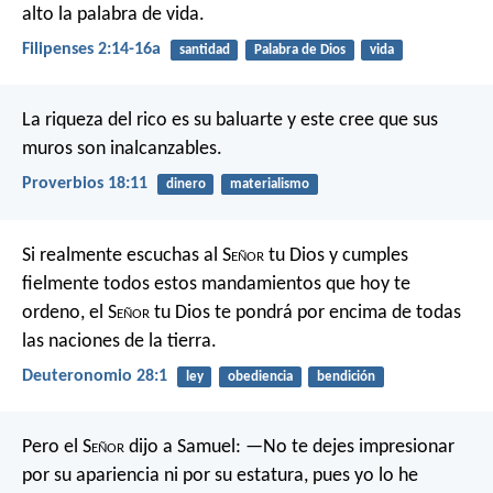
alto la palabra de vida.
Filipenses 2:14-16a
santidad
Palabra de Dios
vida
La riqueza del rico es su baluarte
y este cree que sus
muros son inalcanzables.
Proverbios 18:11
dinero
materialismo
Si realmente escuchas al S
eñor
tu Dios y cumples
fielmente todos estos mandamientos que hoy te
ordeno, el S
eñor
tu Dios te pondrá por encima de todas
las naciones de la tierra.
Deuteronomio 28:1
ley
obediencia
bendición
Pero el S
eñor
dijo a Samuel: —No te dejes impresionar
por su apariencia ni por su estatura, pues yo lo he