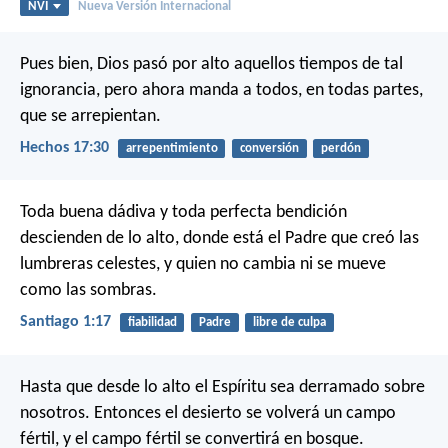
NVI
Nueva Versión Internacional
Pues bien, Dios pasó por alto aquellos tiempos de tal
ignorancia, pero ahora manda a todos, en todas partes,
que se arrepientan.
Hechos 17:30
arrepentimiento
conversión
perdón
Toda buena dádiva y toda perfecta bendición
descienden de lo alto, donde está el Padre que creó las
lumbreras celestes, y quien no cambia ni se mueve
como las sombras.
Santiago 1:17
fiabilidad
Padre
libre de culpa
Hasta que desde lo alto
el Espíritu sea derramado sobre
nosotros.
Entonces el desierto se volverá un campo
fértil,
y el campo fértil se convertirá en bosque.