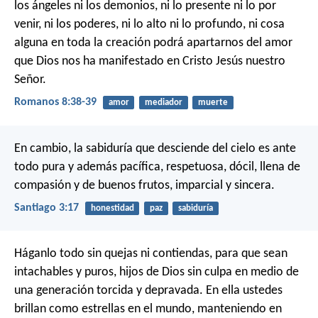
los ángeles ni los demonios, ni lo presente ni lo por
venir, ni los poderes, ni lo alto ni lo profundo, ni cosa
alguna en toda la creación podrá apartarnos del amor
que Dios nos ha manifestado en Cristo Jesús nuestro
Señor.
Romanos 8:38-39
amor
mediador
muerte
En cambio, la sabiduría que desciende del cielo es ante
todo pura y además pacífica, respetuosa, dócil, llena de
compasión y de buenos frutos, imparcial y sincera.
Santiago 3:17
honestidad
paz
sabiduría
Háganlo todo sin quejas ni contiendas, para que sean
intachables y puros, hijos de Dios sin culpa en medio de
una generación torcida y depravada. En ella ustedes
brillan como estrellas en el mundo, manteniendo en