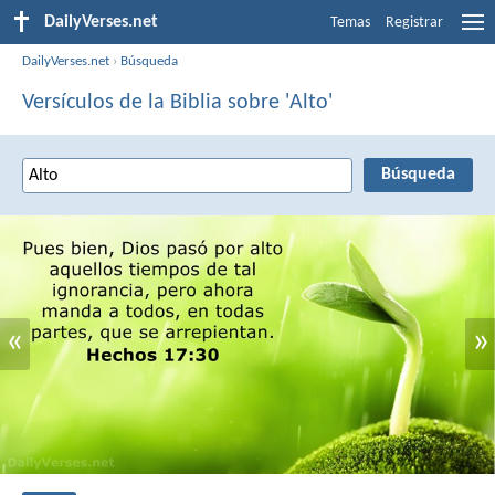
DailyVerses.net
Temas
Registrar
DailyVerses.net
›
Búsqueda
Versículos de la Biblia sobre 'Alto'
«
»