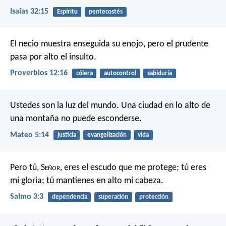
Isaías 32:15
Espíritu
pentecostés
El necio muestra enseguida su enojo,
pero el prudente
pasa por alto el insulto.
Proverbios 12:16
cólera
autocontrol
sabiduría
Ustedes son la luz del mundo. Una ciudad en lo alto de
una montaña no puede esconderse.
Mateo 5:14
justicia
evangelización
vida
Pero tú, S
eñor
, eres el escudo que me protege;
tú eres
mi gloria;
tú mantienes en alto mi cabeza.
Salmo 3:3
dependencia
superación
protección