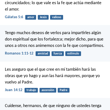
circuncidados; lo que vale es la fe que actúa mediante
el amor.
Gálatas 5:6
amor
Jesús
valioso
Tengo muchos deseos de verlos para impartirles algún
don espiritual que los fortalezca; mejor dicho, para que
unos a otros nos animemos con la fe que compartimos.
Romanos 1:11-12
amistad
fuerza
estímulo
Les aseguro que el que cree en mí también hará las
obras que yo hago y aun las hará mayores, porque yo
vuelvo al Padre.
Juan 14:12
trabajo
ascensión
Padre
Cuídense, hermanos, de que ninguno de ustedes tenga