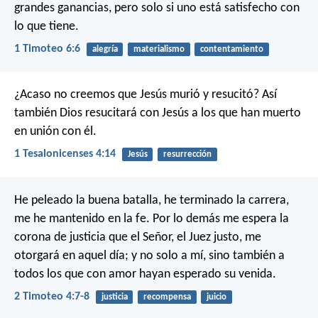
grandes ganancias, pero solo si uno está satisfecho con
lo que tiene.
1 Timoteo 6:6
alegría
materialismo
contentamiento
¿Acaso no creemos que Jesús murió y resucitó? Así
también Dios resucitará con Jesús a los que han muerto
en unión con él.
1 Tesalonicenses 4:14
Jesús
resurrección
He peleado la buena batalla, he terminado la carrera,
me he mantenido en la fe. Por lo demás me espera la
corona de justicia que el Señor, el Juez justo, me
otorgará en aquel día; y no solo a mí, sino también a
todos los que con amor hayan esperado su venida.
2 Timoteo 4:7-8
justicia
recompensa
juicio