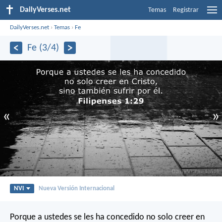
DailyVerses.net
Temas
Registrar
DailyVerses.net
›
Temas
›
Fe
Fe (3/4)
«
»
NVI
Nueva Versión Internacional
Porque a ustedes se les ha concedido no solo creer en