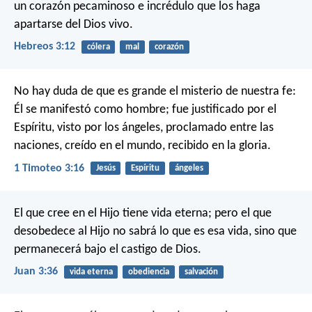
un corazón pecaminoso e incrédulo que los haga
apartarse del Dios vivo.
Hebreos 3:12
cólera
mal
corazón
No hay duda de que es grande el misterio de nuestra fe:
Él se manifestó como hombre;
fue justificado por el
Espíritu,
visto por los ángeles,
proclamado entre las
naciones,
creído en el mundo,
recibido en la gloria.
1 Timoteo 3:16
Jesús
Espíritu
ángeles
El que cree en el Hijo tiene vida eterna; pero el que
desobedece al Hijo no sabrá lo que es esa vida, sino que
permanecerá bajo el castigo de Dios.
Juan 3:36
vida eterna
obediencia
salvación