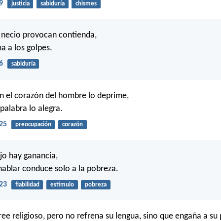
9
justicia
sabiduría
chismes
l necio provocan contienda,
a a los golpes.
6
sabiduría
n el corazón del hombre lo deprime,
palabra lo alegra.
25
preocupación
corazón
jo hay ganancia,
hablar conduce solo a la pobreza.
23
fiabilidad
estímulo
pobreza
cree religioso, pero no refrena su lengua, sino que engaña a su