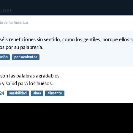
lia de las Américas
uséis repeticiones sin sentido, como los gentiles, porque ellos 
os por su palabrería.
ación
pensamientos
 son las palabras agradables,
a y salud para los huesos.
24
amabilidad
alma
alimento