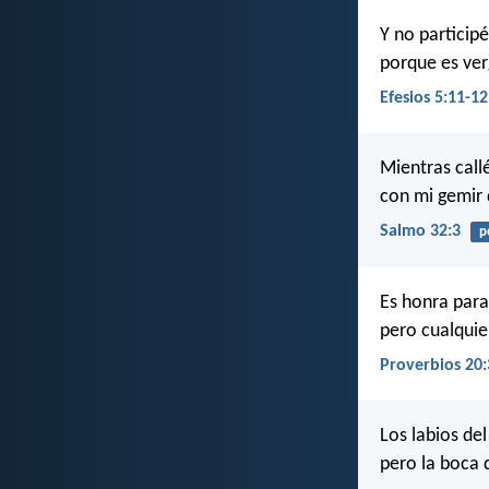
Y no participé
porque es ver
Efesios 5:11-12
Mientras call
con mi gemir 
Salmo 32:3
p
Es honra para
pero cualquie
Proverbios 20:
Los labios de
pero la boca d