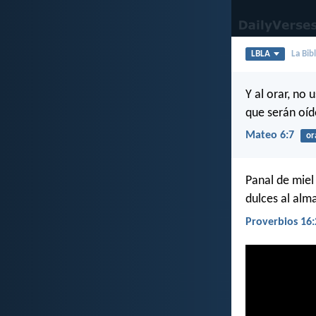
LBLA
La Bib
Y al orar, no 
que serán oíd
Mateo 6:7
or
Panal de miel
dulces al alm
Proverbios 16: