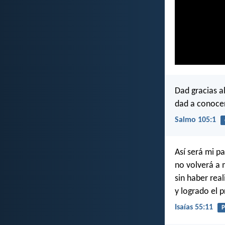
Dad gracias a
dad a conocer
Salmo 105:1
Así será mi p
no volverá a 
sin haber rea
y logrado el p
Isaías 55:11
P