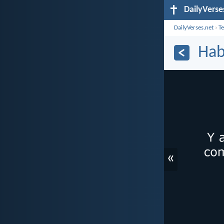
DailyVerse
DailyVerses.net
›
T
Hab
«