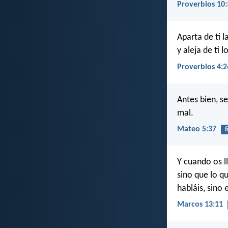
Proverbios 10:
Aparta de ti l
y aleja de ti l
Proverbios 4:2
Antes bien, se
mal.
Mateo 5:37
f
Y cuando os l
sino que lo q
habláis, sino 
Marcos 13:11