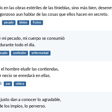
is en las obras estériles de las tinieblas, sino más bien, desen
gonzoso aun hablar de las cosas que ellos hacen en secreto.
pecado
ídolos
frutos
é mi pecado, mi cuerpo se consumió
durante todo el día.
ecado
confesión
enfermedad
 el hombre eludir las contiendas,
r necio se enredará en ellas.
3
paz
cólera
l justo dan a conocer lo agradable,
e los impíos, lo perverso.