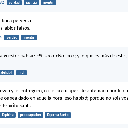
32
verdad
justicia
mentir
a boca perversa,
os labios falsos.
4
verdad
mentir
a vuestro hablar: «Sí, sí» o «No, no»; y lo que es más de esto,
iabilidad
mal
leven y os entreguen, no os preocupéis de antemano por lo que
ue os sea dado en aquella hora, eso hablad; porque no sois vo
el Espíritu Santo.
Espíritu
preocupación
Espíritu Santo