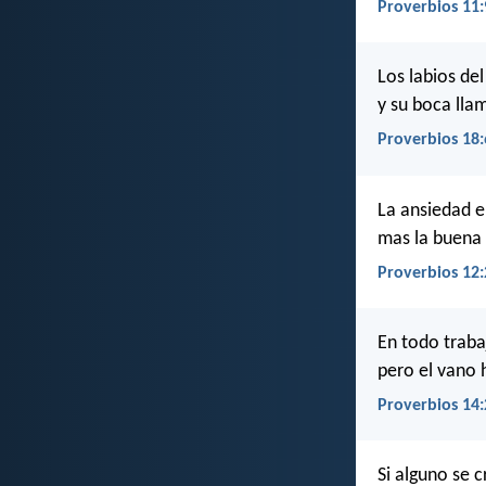
Proverbios 11:
Los labios de
y su boca llam
Proverbios 18:
La ansiedad e
mas la buena 
Proverbios 12:
En todo traba
pero el vano 
Proverbios 14:
Si alguno se 