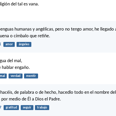
ligión del tal es vana.
 lenguas humanas y angélicas, pero no tengo amor, he llegado
uena o címbalo que retiñe.
1
amor
ángeles
gua del mal,
de hablar engaño.
mal
verdad
mentir
 hacéis, de palabra o de hecho, hacedlo todo en el nombre del
 por medio de Él a Dios el Padre.
7
gratitud
seguir
trabajo