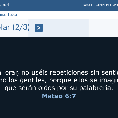
s.net
Temas
Versículo al Az
emas
›
Hablar
lar (2/3)