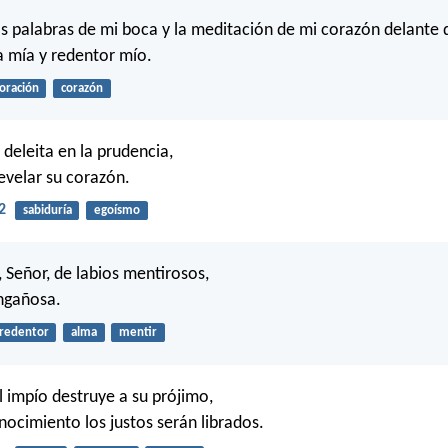
as palabras de mi boca y la meditación de mi corazón delante d
a mía y redentor mío.
oración
corazón
 deleita en la prudencia,
revelar su corazón.
2
sabiduría
egoísmo
, Señor, de labios mentirosos,
ngañosa.
redentor
alma
mentir
l impío destruye a su prójimo,
nocimiento los justos serán librados.