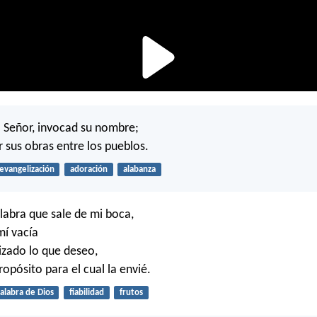
l Señor, invocad su nombre;
 sus obras entre los pueblos.
evangelización
adoración
alabanza
alabra que sale de mi boca,
mí vacía
lizado lo que deseo,
ropósito para el cual la envié.
alabra de Dios
fiabilidad
frutos