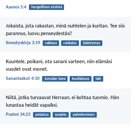
Aamos 5:4
hengellinen etsintä
Jokaista, jota rakastan, minä nuhtelen ja kuritan. Tee siis
parannus, luovu penseydestäsi!
Ilmestyskirja 3:19
rakkaus
rankaisu
kääntymys
Kuuntele, poikani, ota sanani varteen,
niin elämäsi
vuodet ovat monet.
Sananlaskut 4:10
Jumalan Sana
kuuliaisuus
laki
Niitä, jotka turvaavat Herraan,
ei kohtaa tuomio.
Hän
lunastaa heidät vapaiksi.
Psalmi 34:23
pelastus
suojelu
palveleminen