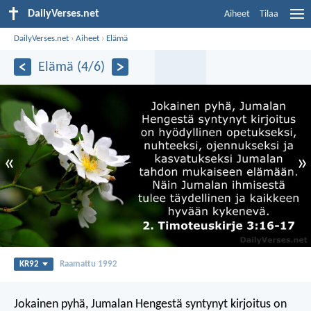
DailyVerses.net
Aiheet
Tilaa
DailyVerses.net
›
Aiheet
›
Elämä
Elämä (4/6)
«
»
KR92
Raamattu 1992
Jokainen pyhä, Jumalan Hengestä syntynyt kirjoitus on