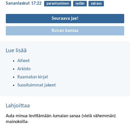
Sananlaskut 17:22
parantuminen
sydän
sairaus
Seuraava jae!
Kuvan kanssa
Lue lisää
Aiheet
Arkisto
Raamatun kirjat
Suosituimmat jakeet
Lahjoittaa
Auta minua levittämään Jumalan sanaa (vielä vähemmän)
mainoksilla: