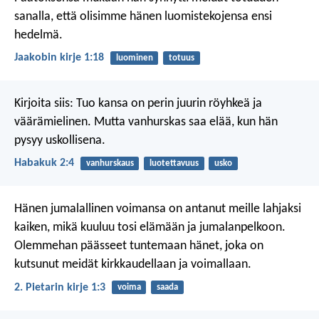
sanalla, että olisimme hänen luomistekojensa ensi
hedelmä.
Jaakobin kirje 1:18
luominen
totuus
Kirjoita siis:
Tuo kansa on perin juurin
röyhkeä ja
väärämielinen.
Mutta vanhurskas saa elää,
kun hän
pysyy uskollisena.
Habakuk 2:4
vanhurskaus
luotettavuus
usko
Hänen jumalallinen voimansa on antanut meille lahjaksi
kaiken, mikä kuuluu tosi elämään ja jumalanpelkoon.
Olemmehan päässeet tuntemaan hänet, joka on
kutsunut meidät kirkkaudellaan ja voimallaan.
2. Pietarin kirje 1:3
voima
saada