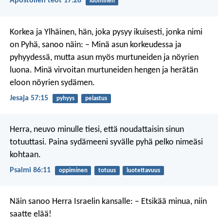
Apostolien teot 17:28
luominen
Korkea ja Ylhäinen,
hän, joka pysyy ikuisesti, jonka nimi
on Pyhä,
sanoo näin:
– Minä asun korkeudessa ja
pyhyydessä,
mutta asun myös murtuneiden ja nöyrien
luona.
Minä virvoitan murtuneiden hengen
ja herätän
eloon nöyrien sydämen.
Jesaja 57:15
pyhyys
pelastus
Herra, neuvo minulle tiesi,
että noudattaisin sinun
totuuttasi.
Paina sydämeeni syvälle pyhä pelko nimeäsi
kohtaan.
Psalmi 86:11
oppiminen
totuus
luotettavuus
Näin sanoo Herra Israelin kansalle: – Etsikää minua, niin
saatte elää!