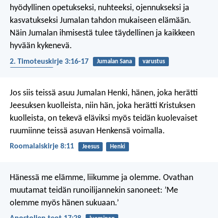
hyödyllinen opetukseksi, nuhteeksi, ojennukseksi ja
kasvatukseksi Jumalan tahdon mukaiseen elämään.
Näin Jumalan ihmisestä tulee täydellinen ja kaikkeen
hyvään kykenevä.
2. Timoteuskirje 3:16-17
Jumalan Sana
varustus
palveleminen
Jos siis teissä asuu Jumalan Henki, hänen, joka herätti
Jeesuksen kuolleista, niin hän, joka herätti Kristuksen
kuolleista, on tekevä eläviksi myös teidän kuolevaiset
ruumiinne teissä asuvan Henkensä voimalla.
Roomalaiskirje 8:11
Jeesus
Henki
Hänessä me elämme, liikumme ja olemme. Ovathan
muutamat teidän runoilijannekin sanoneet: ’Me
olemme myös hänen sukuaan.’