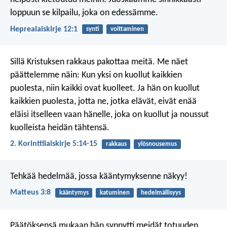
loppuun se kilpailu, joka on edessämme.
Heprealaiskirje 12:1
synti
voittaminen
Sillä Kristuksen rakkaus pakottaa meitä. Me näet
päättelemme näin: Kun yksi on kuollut kaikkien
puolesta, niin kaikki ovat kuolleet. Ja hän on kuollut
kaikkien puolesta, jotta ne, jotka elävät, eivät enää
eläisi itselleen vaan hänelle, joka on kuollut ja noussut
kuolleista heidän tähtensä.
2. Korinttilaiskirje 5:14-15
rakkaus
ylösnousemus
Tehkää hedelmää, jossa kääntymyksenne näkyy!
Matteus 3:8
kääntymys
katuminen
hedelmällisyys
Päätöksensä mukaan hän synnytti meidät totuuden