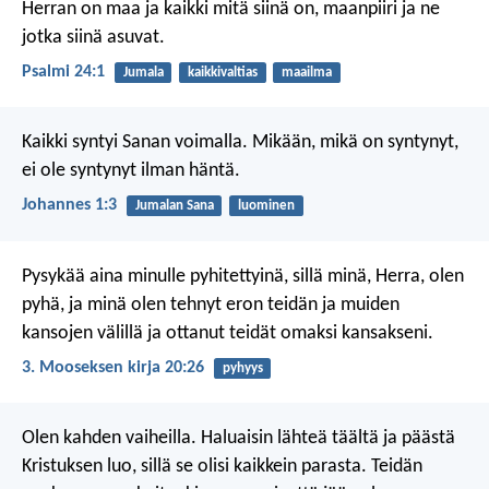
Herran on maa ja kaikki mitä siinä on,
maanpiiri ja ne
jotka siinä asuvat.
Psalmi 24:1
Jumala
kaikkivaltias
maailma
Kaikki syntyi Sanan voimalla. Mikään, mikä on syntynyt,
ei ole syntynyt ilman häntä.
Johannes 1:3
Jumalan Sana
luominen
Pysykää aina minulle pyhitettyinä, sillä minä, Herra, olen
pyhä, ja minä olen tehnyt eron teidän ja muiden
kansojen välillä ja ottanut teidät omaksi kansakseni.
3. Mooseksen kirja 20:26
pyhyys
Olen kahden vaiheilla. Haluaisin lähteä täältä ja päästä
Kristuksen luo, sillä se olisi kaikkein parasta. Teidän