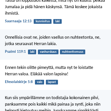
Tässä on lopputulos
kaikesta, mitä nyt on kuultu:
pelkää
Jumalaa ja pidä hänen käskynsä.
Tämä koskee jokaista
ihmistä.
Saarnaaja 12:13
kunnioitus
laki
Onnellisia ovat ne, joiden vaellus on nuhteetonta,
ne,
jotka seuraavat Herran lakia.
Psalmi 119:1
laki
vanhurskaus
nuhteettomuus
Ennen tekin olitte pimeyttä, mutta nyt te loistatte
Herran valoa. Eläkää valon lapsina!
Efesolaiskirje 5:8
valo
lapset
Kun siis ympärillämme on todistajia kokonainen pilvi,
pankaamme pois kaikki mikä painaa ja synti, joka niin
helposti kietoutuu meihin. Juoskaamme sinnikkäästi