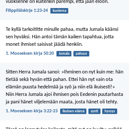
vuoksenne on kuitenkin parempi, että jään eloon.
Filippiläiskirje 1:23-24
kuolema
Te kyllä tarkoititte minulle pahaa, mutta Jumala käänsi
sen hyväksi. Hän antoi tämän kaiken tapahtua, jotta
monet ihmiset saisivat jäädä henkiin.
1. Mooseksen kirja 50:20
Jumala
pahuus
Sitten Herra Jumala sanoi: »Ihminen on nyt kuin me: hän
tietää sekä hyvän että pahan. Ettei hän nyt vain ota
elämän puusta hedelmää ja syö ja niin elä ikuisesti!»
Niin Herra Jumala ajoi ihmisen pois Eedenin puutarhasta
ja pani hänet viljelemään maata, josta hänet oli tehty.
1. Mooseksen kirja 3:22-23
ikuinen elämä
synti
hyvyys