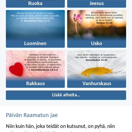
Ruoka
Jeesus
Luominen
Usko
Rakkaus
Vanhurskaus
Lisää aiheita…
Päivän Raamatun jae
Niin kuin hän, joka teidät on kutsunut, on pyhä, niin