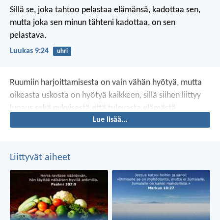
Sillä se, joka tahtoo pelastaa elämänsä, kadottaa sen,
mutta joka sen minun tähteni kadottaa, on sen
pelastava.
Luukas 9:24
uhri
Ruumiin harjoittamisesta on vain vähän hyötyä, mutta
oikeasta uskosta on hyötyä kaikkeen, sillä siihen liittyy
lupaus sekä nykyisestä että tulevasta elämästä.
Lue lisää...
Liittyvät aiheet