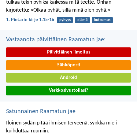
tulkaa tekin pyhiksi kaikessa mitä teette. Onhan
kirjoitettu: »Olkaa pyhät, sillä minä olen pyhä.»
1. Pietarin kirje 1:15-16
pyhyys
elämä
kutsumus
Vastaanota päivittäinen Raamatun jae:
Päivittäinen ilmoitus
Sähköposti
Android
Verkkosivustollasi?
Satunnainen Raamatun jae
Iloinen sydän pitää ihmisen terveenä,
synkkä mieli
kuihduttaa ruumiin.