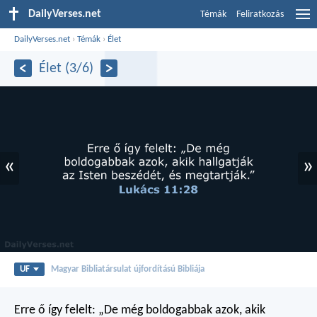
DailyVerses.net
Témák
Feliratkozás
DailyVerses.net
›
Témák
›
Élet
Élet (3/6)
«
»
UF
Magyar Bibliatársulat újfordítású Bibliája
Erre ő így felelt: „De még boldogabbak azok, akik