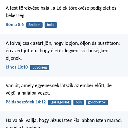
A test törekvése halál, a Lélek törekvése pedig élet és
békesség.
Róma 8:6
Szellem
béke
A tolvaj csak azért jön, hogy lopjon, öljön és pusztítson:
én azért jöttem, hogy életük legyen, sőt bőségben
éljenek.
János 10:10
üdvösség
Van út, amely egyenesnek látszik az ember előtt,
de
végül a halálba vezet.
Példabeszédek 14:12
igazságosság
bűn
gondolatok
Ha valaki vallja, hogy Jézus Isten Fia, abban Isten marad,