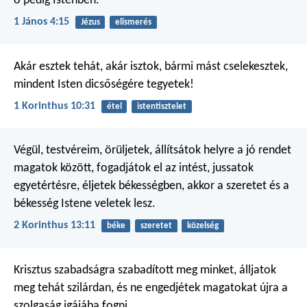
ő pedig Istenben.
1 János 4:15
Jézus
elismerés
Akár esztek tehát, akár isztok, bármi mást cselekesztek,
mindent Isten dicsőségére tegyetek!
1 Korinthus 10:31
étel
istentisztelet
Végül, testvéreim, örüljetek, állítsátok helyre a jó rendet
magatok között, fogadjátok el az intést, jussatok
egyetértésre, éljetek békességben, akkor a szeretet és a
békesség Istene veletek lesz.
2 Korinthus 13:11
béke
szeretet
közelség
Krisztus szabadságra szabadított meg minket, álljatok
meg tehát szilárdan, és ne engedjétek magatokat újra a
szolgaság igájába fogni.