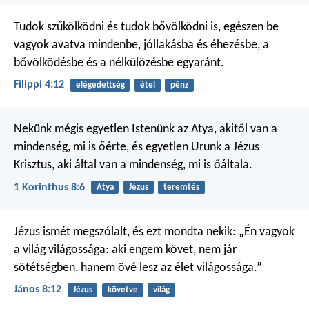
Tudok szűkölködni és tudok bővölködni is, egészen be
vagyok avatva mindenbe, jóllakásba és éhezésbe, a
bővölködésbe és a nélkülözésbe egyaránt.
Filippi 4:12
elégedettség
étel
pénz
Nekünk mégis egyetlen Istenünk az Atya, akitől van a
mindenség, mi is őérte, és egyetlen Urunk a Jézus
Krisztus, aki által van a mindenség, mi is őáltala.
1 Korinthus 8:6
Atya
Jézus
teremtés
Jézus ismét megszólalt, és ezt mondta nekik: „Én vagyok
a világ világossága: aki engem követ, nem jár
sötétségben, hanem övé lesz az élet világossága.”
János 8:12
Jézus
követve
világ