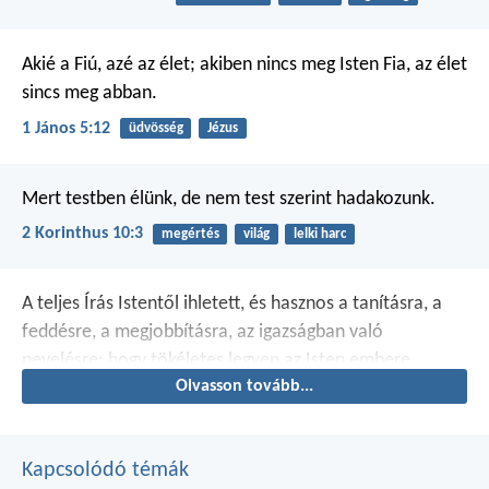
Akié a Fiú, azé az élet; akiben nincs meg Isten Fia, az élet
sincs meg abban.
1 János 5:12
üdvösség
Jézus
Mert testben élünk, de nem test szerint hadakozunk.
2 Korinthus 10:3
megértés
világ
lelki harc
A teljes Írás Istentől ihletett, és hasznos a tanításra, a
feddésre, a megjobbításra, az igazságban való
nevelésre; hogy tökéletes legyen az Isten embere,
Olvasson tovább...
minden jó cselekedetre felkészített.
Kapcsolódó témák