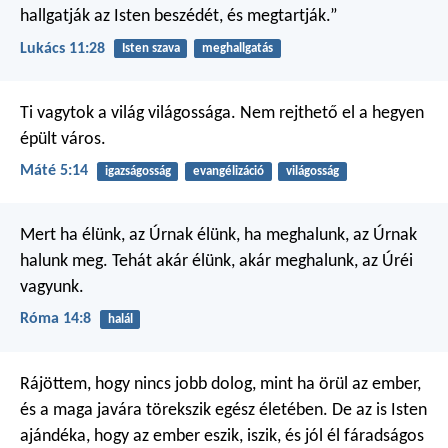
hallgatják az Isten beszédét, és megtartják.”
Lukács 11:28
Isten szava
meghallgatás
Ti vagytok a világ világossága. Nem rejthető el a hegyen
épült város.
Máté 5:14
igazságosság
evangélizáció
világosság
Mert ha élünk, az Úrnak élünk, ha meghalunk, az Úrnak
halunk meg. Tehát akár élünk, akár meghalunk, az Úréi
vagyunk.
Róma 14:8
halál
Rájöttem, hogy nincs jobb dolog, mint ha örül az ember,
és a maga javára törekszik egész életében. De az is Isten
ajándéka, hogy az ember eszik, iszik, és jól él fáradságos