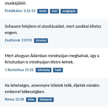
munkájából.
Prédikátor 3:12-13
öröm
étel
megkapás
Sohasem felejtem el utasításaidat,
mert azokkal éltetsz
engem.
Zsoltárok 119:93
törvény
Mert ahogyan Ádámban mindnyájan meghalnak, úgy a
Krisztusban is mindnyájan életre kelnek.
1 Korinthus 15:22
üdvösség
halál
Ha lehetséges, amennyire tőletek telik, éljetek minden
emberrel békességben.
Róma 12:18
béke
felebarát