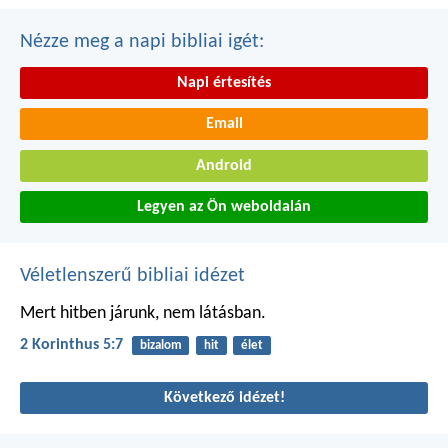
Nézze meg a napi bibliai igét:
Napi értesítés
Email
Android
Legyen az Ön weboldalán
Véletlenszerű bibliai idézet
Mert hitben járunk, nem látásban.
2 Korinthus 5:7
bizalom
hit
élet
Következő idézet!