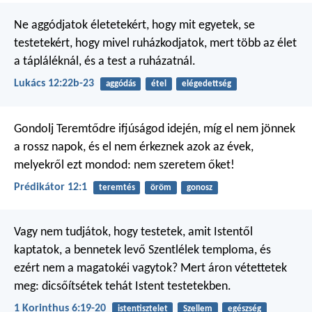
Ne aggódjatok életetekért, hogy mit egyetek, se
testetekért, hogy mivel ruházkodjatok, mert több az élet
a tápláléknál, és a test a ruházatnál.
Lukács 12:22b-23
aggódás
étel
elégedettség
Gondolj Teremtődre ifjúságod idején,
míg el nem jönnek
a rossz napok,
és el nem érkeznek azok az évek,
melyekről ezt mondod:
nem szeretem őket!
Prédikátor 12:1
teremtés
öröm
gonosz
Vagy nem tudjátok, hogy testetek, amit Istentől
kaptatok, a bennetek levő Szentlélek temploma, és
ezért nem a magatokéi vagytok? Mert áron vétettetek
meg: dicsőítsétek tehát Istent testetekben.
1 Korinthus 6:19-20
istentisztelet
Szellem
egészség