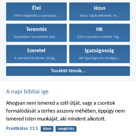
Étel
Jézus
Mert megitatta a szomjazókat...
Jézus rájuk tekintett, és...
Teremtés
Hit
Kezdetben teremtette Isten a...
Ezért mondom nektek: higgyétek...
Szeretet
Igazságosság
A szeretet türelmes, jóságos...
Aki igazságra és hűségre...
További témák...
A napi bibliai ige
Ahogyan nem ismered a szél útját,
vagy a csontok
formálódását
a terhes asszony méhében,
éppúgy nem
ismered Isten munkáját,
aki mindent alkotott.
Prédikátor 11:5
Isten
megértés