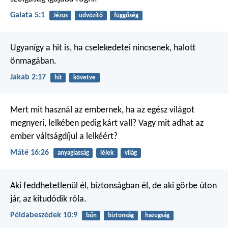
Galata 5:1
Jézus
üdvözítő
függőség
Ugyanígy a hit is, ha cselekedetei nincsenek, halott
önmagában.
Jakab 2:17
hit
követve
Mert mit használ az embernek, ha az egész világot
megnyeri, lelkében pedig kárt vall? Vagy mit adhat az
ember váltságdíjul a lelkéért?
Máté 16:26
anyagiasság
lélek
világ
Aki feddhetetlenül él, biztonságban él,
de aki görbe úton
jár, az kitudódik róla.
Példabeszédek 10:9
bűn
biztonság
hazugság