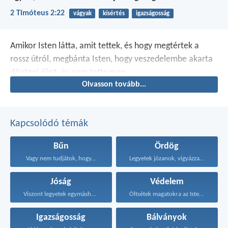
2 Timóteus 2:22
vágyak
kísértés
igazságosság
Amikor Isten látta, amit tettek, és hogy megtértek a
rossz útról, megbánta Isten, hogy veszedelembe akarta
dönteni őket, és nem tette meg.
Olvasson tovább...
Kapcsolódó témák
Bűn
Ördög
Vagy nem tudjátok, hogy...
Legyetek józanok, vigyázzatok, mert...
Jóság
Védelem
Viszont legyetek egymáshoz jóságosak...
Öltsétek magatokra az Isten...
Igazságosság
Bálványok