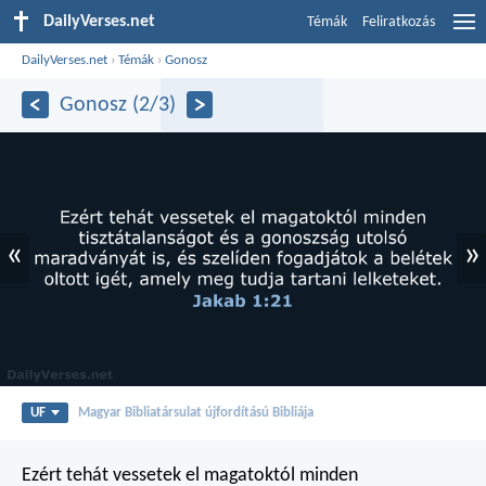
DailyVerses.net
Témák
Feliratkozás
DailyVerses.net
›
Témák
›
Gonosz
Gonosz (2/3)
«
»
UF
Magyar Bibliatársulat újfordítású Bibliája
Ezért tehát vessetek el magatoktól minden