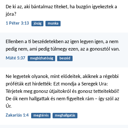
De ki az, aki bántalmaz titeket, ha buzgón igyekeztek a
jóra?
1 Péter 3:13
jóság
munka
Ellenben a ti beszédetekben az igen legyen igen, a nem
pedig nem, ami pedig túlmegy ezen, az a gonosztól van.
Máté 5:37
megbízhatóság
beszéd
Ne legyetek olyanok, mint elődeitek, akiknek a régebbi
próféták ezt hirdették: Ezt mondja a Seregek Ura:
Térjetek meg gonosz útjaitokról és gonosz tetteitekből!
De ők nem hallgattak és nem figyeltek rám – így szól az
Úr.
Zakariás 1:4
megtérés
meghallgatás