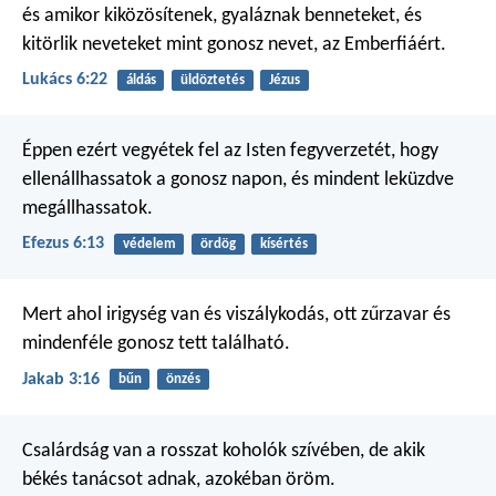
és amikor kiközösítenek, gyaláznak benneteket, és
kitörlik neveteket mint gonosz nevet, az Emberfiáért.
Lukács 6:22
áldás
üldöztetés
Jézus
Éppen ezért vegyétek fel az Isten fegyverzetét, hogy
ellenállhassatok a gonosz napon, és mindent leküzdve
megállhassatok.
Efezus 6:13
védelem
ördög
kísértés
Mert ahol irigység van és viszálykodás, ott zűrzavar és
mindenféle gonosz tett található.
Jakab 3:16
bűn
önzés
Csalárdság van a rosszat koholók szívében,
de akik
békés tanácsot adnak, azokéban öröm.