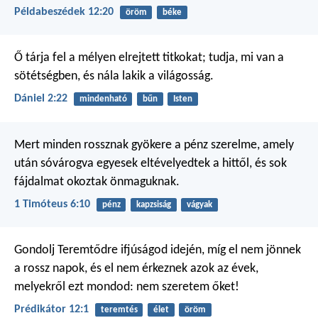
Példabeszédek 12:20
öröm
béke
Ő tárja fel a mélyen elrejtett titkokat;
tudja, mi van a
sötétségben,
és nála lakik a világosság.
Dániel 2:22
mindenható
bűn
Isten
Mert minden rossznak gyökere a pénz szerelme, amely
után sóvárogva egyesek eltévelyedtek a hittől, és sok
fájdalmat okoztak önmaguknak.
1 Timóteus 6:10
pénz
kapzsiság
vágyak
Gondolj Teremtődre ifjúságod idején,
míg el nem jönnek
a rossz napok,
és el nem érkeznek azok az évek,
melyekről ezt mondod:
nem szeretem őket!
Prédikátor 12:1
teremtés
élet
öröm