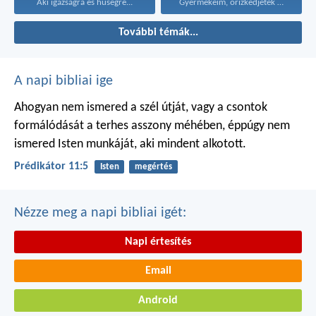
Aki igazságra és hűségre...
Gyermekeim, őrizkedjetek a bálványoktól!...
További témák...
A napi bibliai ige
Ahogyan nem ismered a szél útját,
vagy a csontok
formálódását
a terhes asszony méhében,
éppúgy nem
ismered Isten munkáját,
aki mindent alkotott.
Prédikátor 11:5
Isten
megértés
Nézze meg a napi bibliai igét:
Napi értesítés
Email
Android