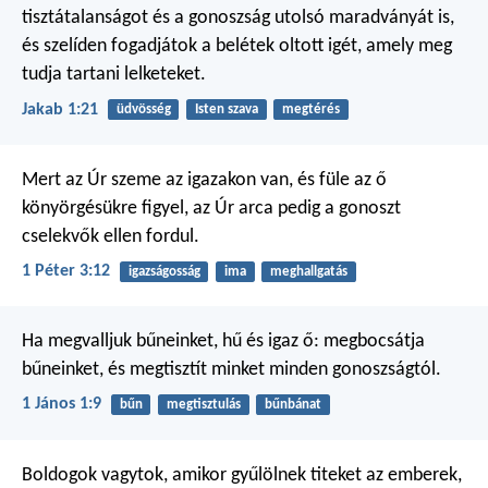
tisztátalanságot és a gonoszság utolsó maradványát is,
és szelíden fogadjátok a belétek oltott igét, amely meg
tudja tartani lelketeket.
Jakab 1:21
üdvösség
Isten szava
megtérés
Mert az Úr szeme az igazakon van,
és füle az ő
könyörgésükre figyel,
az Úr arca pedig a gonoszt
cselekvők ellen fordul.
1 Péter 3:12
igazságosság
ima
meghallgatás
Ha megvalljuk bűneinket, hű és igaz ő: megbocsátja
bűneinket, és megtisztít minket minden gonoszságtól.
1 János 1:9
bűn
megtisztulás
bűnbánat
Boldogok vagytok, amikor gyűlölnek titeket az emberek,