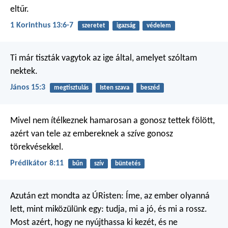
eltűr.
1 Korinthus 13:6-7
szeretet
igazság
védelem
Ti már tiszták vagytok az ige által, amelyet szóltam
nektek.
János 15:3
megtisztulás
Isten szava
beszéd
Mivel nem ítélkeznek hamarosan a gonosz tettek fölött,
azért van tele az embereknek a szíve gonosz
törekvésekkel.
Prédikátor 8:11
bűn
szív
büntetés
Azután ezt mondta az ÚRisten: Íme, az ember olyanná
lett, mint miközülünk egy: tudja, mi a jó, és mi a rossz.
Most azért, hogy ne nyújthassa ki kezét, és ne