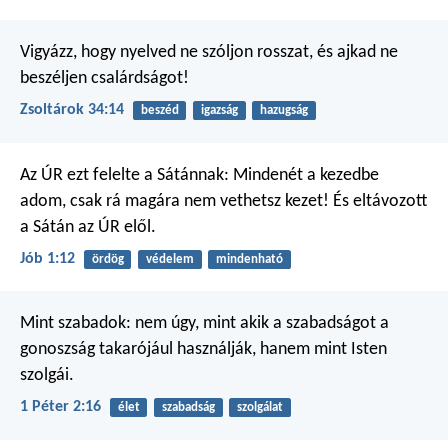
Vigyázz, hogy nyelved ne szóljon rosszat,
és ajkad ne
beszéljen csalárdságot!
Zsoltárok 34:14
beszéd
igazság
hazugság
Az ÚR ezt felelte a Sátánnak: Mindenét a kezedbe
adom, csak rá magára nem vethetsz kezet! És eltávozott
a Sátán az ÚR elől.
Jób 1:12
ördög
védelem
mindenható
Mint szabadok: nem úgy, mint akik a szabadságot a
gonoszság takarójául használják, hanem mint Isten
szolgái.
1 Péter 2:16
élet
szabadság
szolgálat