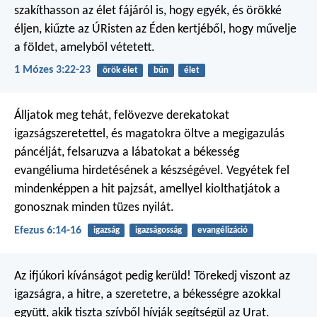
szakíthasson az élet fájáról is, hogy egyék, és örökké
éljen, kiűzte az ÚRisten az Éden kertjéből, hogy művelje
a földet, amelyből vétetett.
1 Mózes 3:22-23
örök élet
bűn
élet
Álljatok meg tehát, felövezve derekatokat
igazságszeretettel, és magatokra öltve a megigazulás
páncélját, felsaruzva a lábatokat a békesség
evangéliuma hirdetésének a készségével. Vegyétek fel
mindenképpen a hit pajzsát, amellyel kiolthatjátok a
gonosznak minden tüzes nyilát.
Efezus 6:14-16
igazság
igazságosság
evangélizáció
Az ifjúkori kívánságot pedig kerüld! Törekedj viszont az
igazságra, a hitre, a szeretetre, a békességre azokkal
együtt, akik tiszta szívből hívják segítségül az Urat.