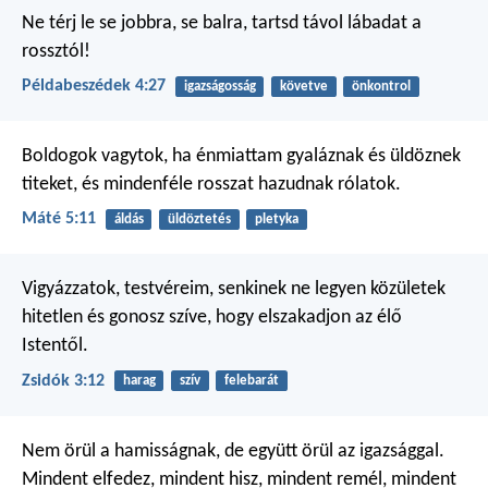
Ne térj le se jobbra, se balra,
tartsd távol lábadat a
rossztól!
Példabeszédek 4:27
igazságosság
követve
önkontrol
Boldogok vagytok, ha énmiattam gyaláznak és üldöznek
titeket, és mindenféle rosszat hazudnak rólatok.
Máté 5:11
áldás
üldöztetés
pletyka
Vigyázzatok, testvéreim, senkinek ne legyen közületek
hitetlen és gonosz szíve, hogy elszakadjon az élő
Istentől.
Zsidók 3:12
harag
szív
felebarát
Nem örül a hamisságnak, de együtt örül az igazsággal.
Mindent elfedez, mindent hisz, mindent remél, mindent