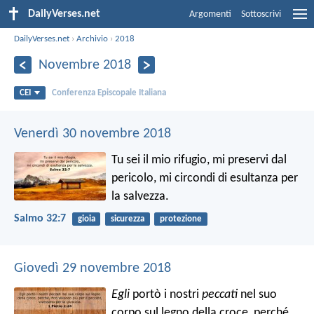
DailyVerses.net
Argomenti
Sottoscrivi
DailyVerses.net
›
Archivio
›
2018
Novembre 2018
CEI
Conferenza Episcopale Italiana
Venerdì 30 novembre 2018
Tu sei il mio rifugio, mi preservi dal
pericolo,
mi circondi di esultanza per
la salvezza.
Salmo 32:7
gioia
sicurezza
protezione
Giovedì 29 novembre 2018
Egli
portò i nostri
peccati
nel suo
corpo sul legno della croce, perché,