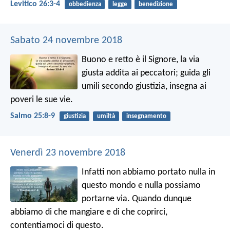
Levitico 26:3-4
obbedienza
legge
benedizione
Sabato 24 novembre 2018
Buono e retto è il Signore,
la via
giusta addita ai peccatori;
guida gli
umili secondo giustizia,
insegna ai
poveri le sue vie.
Salmo 25:8-9
giustizia
umiltà
insegnamento
Venerdì 23 novembre 2018
Infatti non abbiamo portato nulla in
questo mondo e nulla possiamo
portarne via. Quando dunque
abbiamo di che mangiare e di che coprirci,
contentiamoci di questo.