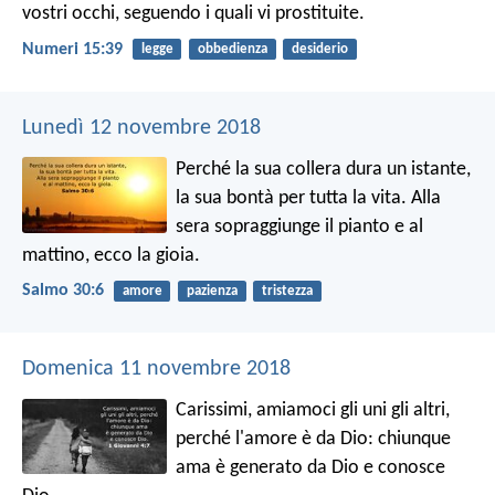
vostri occhi, seguendo i quali vi prostituite.
Numeri 15:39
legge
obbedienza
desiderio
Lunedì 12 novembre 2018
Perché la sua collera dura un istante,
la sua bontà per tutta la vita.
Alla
sera sopraggiunge il pianto
e al
mattino, ecco la gioia.
Salmo 30:6
amore
pazienza
tristezza
Domenica 11 novembre 2018
Carissimi, amiamoci gli uni gli altri,
perché l'amore è da Dio: chiunque
ama è generato da Dio e conosce