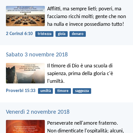
Afflitti, ma sempre lieti; poveri, ma
facciamo ricchi molti; gente che non
ha nulla e invece possediamo tutto!
2 Corinzi 6:10
tristezza
gioia
denaro
Sabato 3 novembre 2018
Il timore di Dio è una scuola di
sapienza,
prima della gloria c'è
l'umiltà.
Proverbi 15:33
umiltà
timore
saggezza
Venerdì 2 novembre 2018
Perseverate nell'amore fraterno.
Non dimenticate l'ospitalità; alcuni,