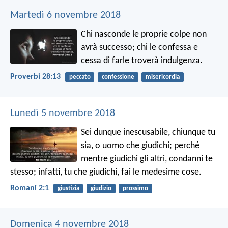
Martedì 6 novembre 2018
Chi nasconde le proprie colpe non
avrà successo;
chi le confessa e
cessa di farle troverà indulgenza.
Proverbi 28:13
peccato
confessione
misericordia
Lunedì 5 novembre 2018
Sei dunque inescusabile, chiunque tu
sia, o uomo che giudichi; perché
mentre giudichi gli altri, condanni te
stesso; infatti, tu che giudichi, fai le medesime cose.
Romani 2:1
giustizia
giudizio
prossimo
Domenica 4 novembre 2018