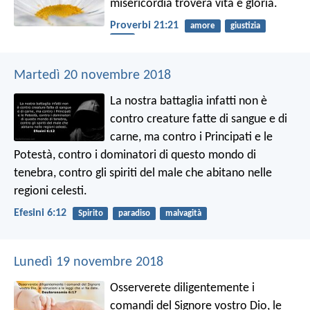
misericordia
troverà vita e gloria.
Proverbi 21:21
amore
giustizia
vita
Martedì 20 novembre 2018
La nostra battaglia infatti non è
contro creature fatte di sangue e di
carne, ma contro i Principati e le
Potestà, contro i dominatori di questo mondo di
tenebra, contro gli spiriti del male che abitano nelle
regioni celesti.
Efesini 6:12
Spirito
paradiso
malvagità
Lunedì 19 novembre 2018
Osserverete diligentemente i
comandi del Signore vostro Dio, le