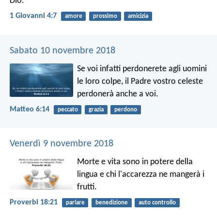
Dio.
1 Giovanni 4:7
amore
prossimo
amicizia
Sabato 10 novembre 2018
Se voi infatti perdonerete agli uomini
le loro colpe, il Padre vostro celeste
perdonerà anche a voi.
Matteo 6:14
peccato
grazia
perdono
Venerdì 9 novembre 2018
Morte e vita sono in potere della
lingua
e chi l'accarezza ne mangerà i
frutti.
Proverbi 18:21
parlare
benedizione
auto controllo