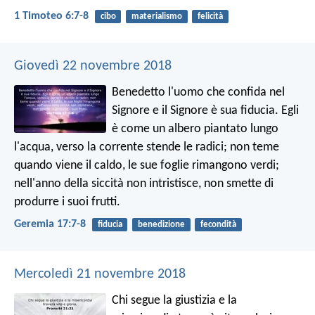
1 Timoteo 6:7-8
cibo
materialismo
felicità
Giovedì 22 novembre 2018
Benedetto l'uomo che confida nel
Signore
e il Signore è sua fiducia.
Egli
è come un albero piantato lungo
l'acqua,
verso la corrente stende le radici;
non teme
quando viene il caldo,
le sue foglie rimangono verdi;
nell'anno della siccità non intristisce,
non smette di
produrre i suoi frutti.
Geremia 17:7-8
fiducia
benedizione
fecondità
Mercoledì 21 novembre 2018
Chi segue la giustizia e la