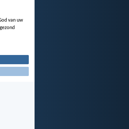
 God van uw
 gezond