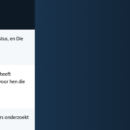
tus, en Die
heeft
voor hen die
rs onderzoekt