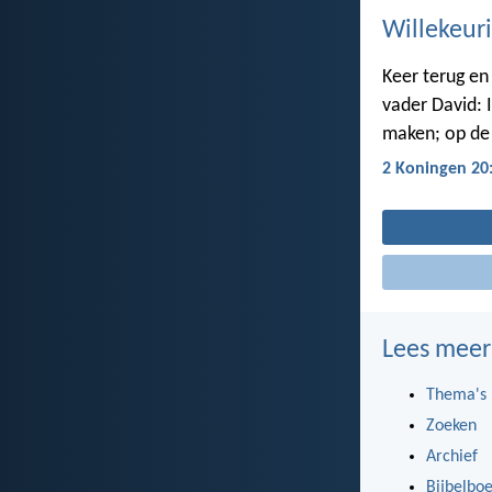
Willekeuri
Keer terug en 
vader David: 
maken; op de 
2 Koningen 20
Lees meer
Thema's
Zoeken
Archief
Bijbelbo