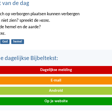
t van de dag
ich op verborgen plaatsen kunnen verbergen
 niet zien? spreekt de
.
HEERE
t de hemel en de aarde?
.
ERE
God
hemel
 dagelijkse Bijbeltekst:
Dagelijkse melding
E-mail
Android
Op je website