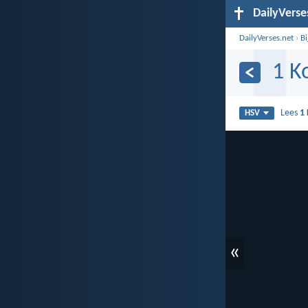
DailyVerse
DailyVerses.net
›
B
1 K
Lees
1 
HSV
«