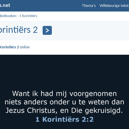
s.net
Thema's
Willekeurige tekst
ijbelboeken
›
1 Korintiërs
orintiërs 2
Korintiërs 2
online