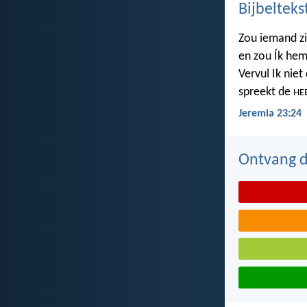
Bijbelteks
Zou iemand z
en zou Ík hem
Vervul Ik nie
spreekt de
HE
Jeremia 23:24
Ontvang de