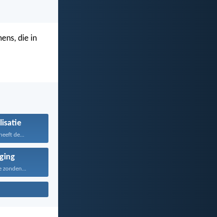
ns, die in
isatie
eeft de...
iging
e zonden...