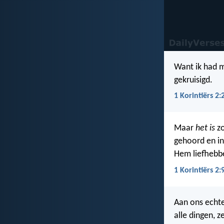
Want ik had 
gekruisigd.
1 Korintiërs 2:
Maar
het is
zo
gehoord en i
Hem liefhebb
1 Korintiërs 2:
Aan ons echt
alle dingen, z