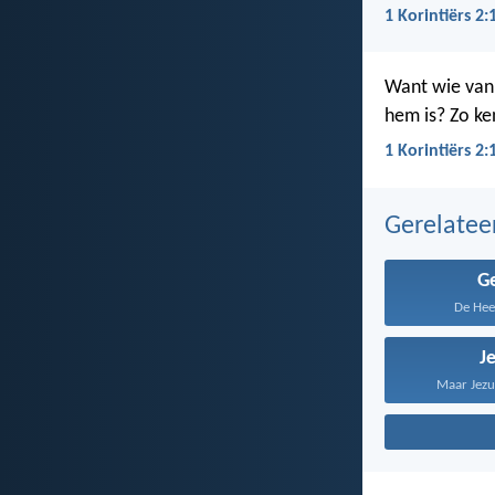
1 Korintiërs 2:
Want wie van 
hem is? Zo k
1 Korintiërs 2:
Gerelate
G
De Heer
J
Maar Jezus