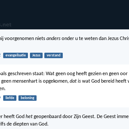
mij voorgenomen niets
anders
onder u te weten dan Jezus Chris
2
evangelisatie
Jezus
verstand
als geschreven staat: Wat geen oog heeft gezien en geen oor 
n geen mensenhart is opgekomen,
dat is
wat God bereid heeft 
en.
9
liefde
beloning
er heeft God
het
geopenbaard door Zijn Geest. De Geest imme
elfs de diepten van God.