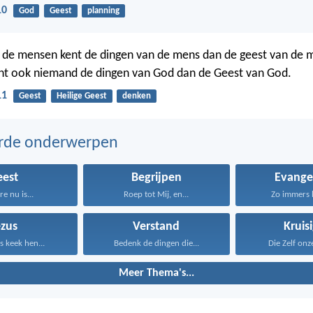
10
God
Geest
planning
de mensen kent de dingen van de mens dan de geest van de me
ent ook niemand de dingen van God dan de Geest van God.
11
Geest
Heilige Geest
denken
erde onderwerpen
eest
Begrijpen
Evangel
e nu is...
Roep tot Mij, en...
Zo immers h
ezus
Verstand
Kruis
 keek hen...
Bedenk de dingen die...
Die Zelf onz
Meer Thema's...