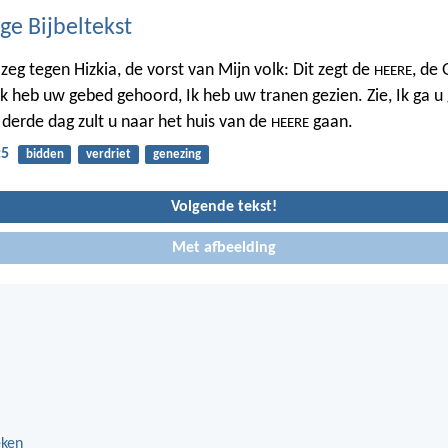
ge Bijbeltekst
zeg tegen Hizkia, de vorst van Mijn volk: Dit zegt de
, de
HEERE
Ik heb uw gebed gehoord, Ik heb uw tranen gezien. Zie, Ik ga u
derde dag zult u naar het huis van de
gaan.
HEERE
:5
bidden
verdriet
genezing
Volgende tekst!
Met afbeelding
eken