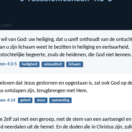
 wil van God: uw heiliging, dat u uzelf onthoudt van de ontucht
an u zijn lichaam weet te bezitten in heiliging en eerbaarheid,
tstochtelijke begeerte, zoals de heidenen, die God niet kennen.
zen 4:3-5
heiligheid
seksualiteit
lichaam
geloven dat Jezus gestorven en opgestaan is, zal ook God op d
us ontslapen zijn,
terug
brengen met Hem.
zen 4:14
geloof
Jezus
opstanding
 Zelf zal met een geroep, met de stem van een aartsengel e
od neerdalen uit de hemel. En de doden
die
in Christus
zijn
, zul