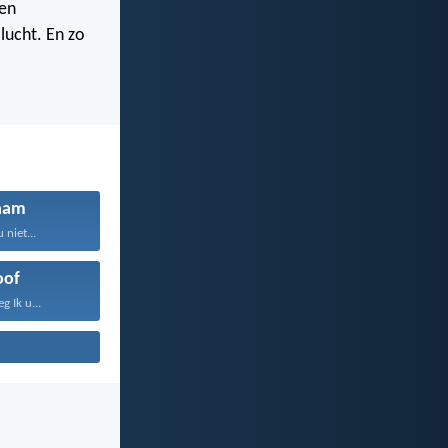
hen
lucht. En zo
aam
 niet...
oof
 Ik u...