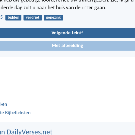
Ik heb uw gebed gehoord, Ik heb uw tranen gezien. Zie, Ik ga u
derde dag zult u naar het huis van de
gaan.
HEERE
:5
bidden
verdriet
genezing
Volgende tekst!
Met afbeelding
eken
te Bijbelteksten
n DailyVerses.net