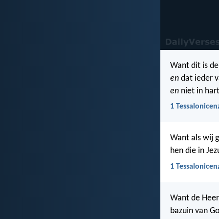
Want dit is de
en
dat ieder v
en
niet in har
1 Tessalonicen
Want als wij 
hen die in Jez
1 Tessalonicen
Want de Heere
bazuin van G