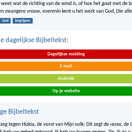
 weet wat de richting van de wind is,
of
hoe het
gaat
met de b
een zwangere
vrouw
, evenmin kent u het werk van God, Die all
God
begrijpen
 dagelijkse Bijbeltekst:
Dagelijkse melding
E-mail
Android
Op je website
ge Bijbeltekst
zeg tegen Hizkia, de vorst van Mijn volk: Dit zegt de
, de
HEERE