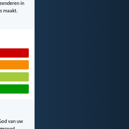
eenderen in
es maakt.
 God van uw