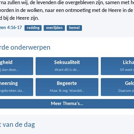
na zullen wij, de levenden die overgebleven zijn, samen met 
rden in de wolken, naar een ontmoeting met de Heere in de 
jd bij de Heere zijn.
zen 4:16-17
redding
overlijden
hemel
erde onderwerpen
igheid
Seksualiteit
Lich
 dan deze...
Want dit is de...
Of weet u
heersing
Begeerte
Gel
Zoals een opengebroken stad...
Maar ik zeg: Wandel...
Daarom zeg
Meer Thema's...
t van de dag