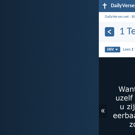
DailyVerse
DailyVerses.net
›
B
1 T
Lees
1
HSV
«