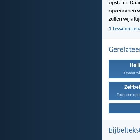
opstaan. Daar
opgenomen wo
zullen wij alti
1 Tessalonicen
Gerelate
Heil
Omdat wij
Zelfbe
Bijbelteks