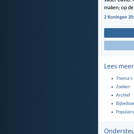
vader David: 
maken; op de 
2 Koningen 20
Lees meer
Thema's
Zoeken
Archief
Bijbelbo
Populairs
Ondersteu