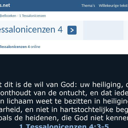
s.net
Thema's
Willekeurige tekst
ijbelboeken
›
1 Tessalonicenzen
essalonicenzen 4
 Tessalonicenzen 4
online