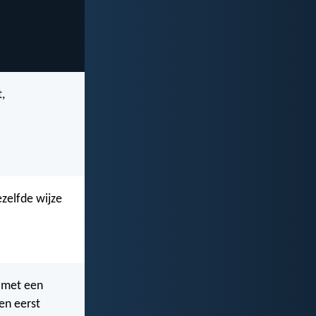
,
ezelfde wijze
n met een
len eerst