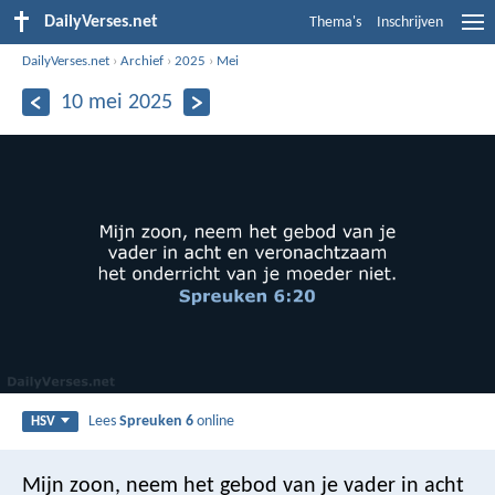
DailyVerses.net
Thema's
Inschrijven
DailyVerses.net
›
Archief
›
2025
›
Mei
10 mei 2025
Lees
Spreuken 6
online
HSV
Mijn zoon, neem het gebod van je vader in acht