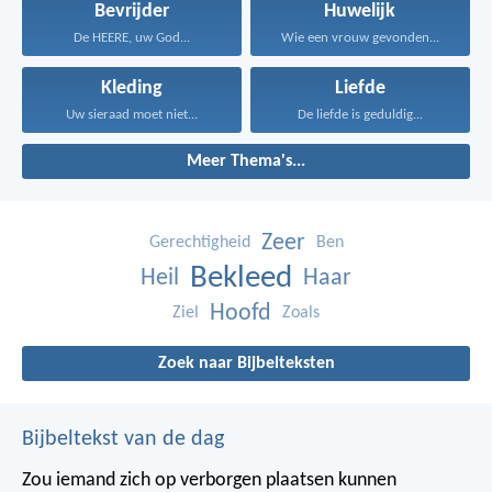
Bevrijder
Huwelijk
De HEERE, uw God...
Wie een vrouw gevonden...
Kleding
Liefde
Uw sieraad moet niet...
De liefde is geduldig...
Meer Thema's...
Zeer
Gerechtigheid
Ben
Bekleed
Heil
Haar
Hoofd
Ziel
Zoals
Zoek naar Bijbelteksten
Bijbeltekst van de dag
Zou iemand zich op verborgen plaatsen kunnen