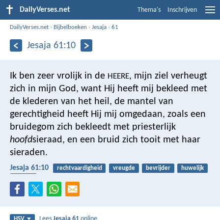
DailyVerses.net
Thema's
Inschrijven
DailyVerses.net
›
Bijbelboeken
›
Jesaja
›
61
Jesaja 61:10
Ik ben zeer vrolijk in de
,
mijn ziel verheugt
HEERE
zich in mijn God,
want Hij heeft mij bekleed met
de klederen van het heil,
de mantel van
gerechtigheid heeft Hij mij omgedaan,
zoals een
bruidegom zich bekleedt met priesterlijk
hoofd
sieraad,
en een bruid zich tooit met haar
sieraden.
Jesaja 61:10
rechtvaardigheid
vreugde
bevrijder
huwelijk
kleding
Lees
Jesaja 61
online
HSV