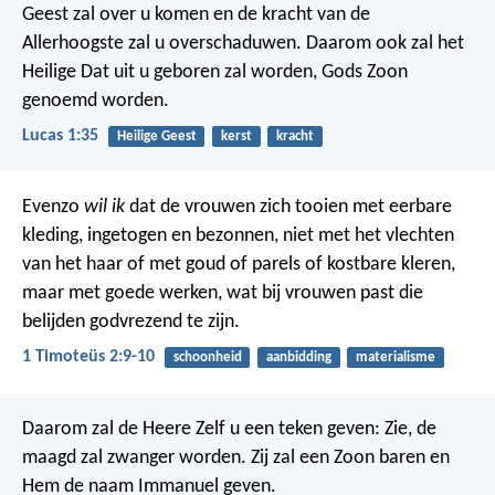
Geest zal over u komen en de kracht van de
Allerhoogste zal u overschaduwen. Daarom ook zal het
Heilige Dat uit u geboren zal worden, Gods Zoon
genoemd worden.
Lucas 1:35
Heilige Geest
kerst
kracht
Evenzo
wil ik
dat de vrouwen zich tooien met eerbare
kleding, ingetogen en bezonnen, niet met het vlechten
van het haar of met goud of parels of kostbare kleren,
maar met goede werken, wat bij vrouwen past die
belijden godvrezend te zijn.
1 Timoteüs 2:9-10
schoonheid
aanbidding
materialisme
Daarom zal de Heere Zelf u een teken geven: Zie, de
maagd zal zwanger worden. Zij zal een Zoon baren en
Hem de naam Immanuel geven.