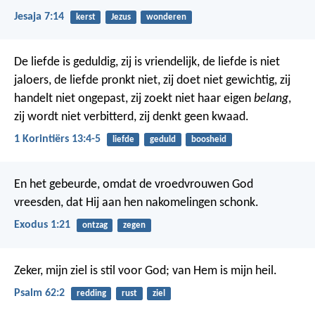
Jesaja 7:14
kerst
Jezus
wonderen
De liefde is geduldig,
zij is vriendelijk,
de liefde is niet
jaloers,
de liefde pronkt niet,
zij doet niet gewichtig,
zij
handelt niet ongepast,
zij zoekt niet haar eigen
belang
,
zij wordt niet verbitterd,
zij denkt geen kwaad.
1 Korintiërs 13:4-5
liefde
geduld
boosheid
En het gebeurde, omdat de vroedvrouwen God
vreesden, dat Hij aan hen nakomelingen schonk.
Exodus 1:21
ontzag
zegen
Zeker, mijn ziel is stil voor God;
van Hem is mijn heil.
Psalm 62:2
redding
rust
ziel