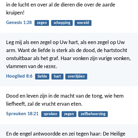
in de lucht en over al de dieren die over de aarde
kruipen!
Genesis 1:28
zegen
schepping
wereld
Leg mij als een zegel op Uw hart,
als een zegel op Uw
arm.
Want de liefde is sterk als de dood,
de hartstocht
onstuitbaar als het graf.
Haar vonken zijn vurige vonken,
vlammen van de
.
HEERE
Hooglied 8:6
liefde
hart
overlijden
Dood en leven zijn in de macht van de tong,
wie hem
liefheeft, zal de vrucht ervan eten.
Spreuken 18:21
spreken
zegen
zelfbeheersing
En de engel antwoordde en zei tegen haar: De Heilige