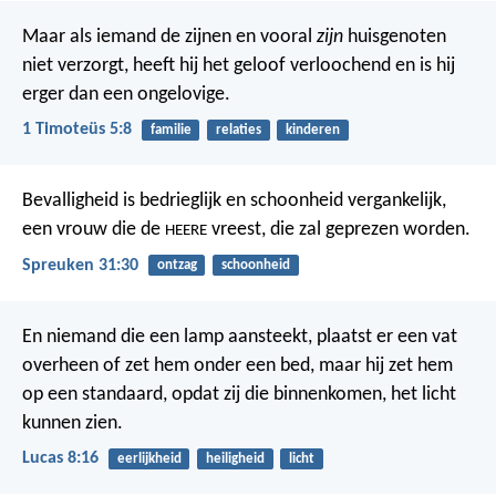
Maar als iemand de zijnen en vooral
zijn
huisgenoten
niet verzorgt, heeft hij het geloof verloochend en is hij
erger dan een ongelovige.
1 Timoteüs 5:8
familie
relaties
kinderen
Bevalligheid is bedrieglijk en schoonheid vergankelijk,
een vrouw die de
vreest, die zal geprezen worden.
HEERE
Spreuken 31:30
ontzag
schoonheid
En niemand die een lamp aansteekt, plaatst er een vat
overheen of zet hem onder een bed, maar hij zet hem
op een standaard, opdat zij die binnenkomen, het licht
kunnen zien.
Lucas 8:16
eerlijkheid
heiligheid
licht