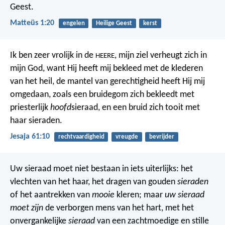
Geest.
Matteüs 1:20
engelen
Heilige Geest
kerst
Ik ben zeer vrolijk in de
,
mijn ziel verheugt zich in
HEERE
mijn God,
want Hij heeft mij bekleed met de klederen
van het heil,
de mantel van gerechtigheid heeft Hij mij
omgedaan,
zoals een bruidegom zich bekleedt met
priesterlijk
hoofd
sieraad,
en een bruid zich tooit met
haar sieraden.
Jesaja 61:10
rechtvaardigheid
vreugde
bevrijder
Uw sieraad moet niet bestaan in iets uiterlijks: het
vlechten van het haar, het dragen van gouden
sieraden
of het aantrekken van
mooie
kleren; maar
uw sieraad
moet zijn
de verborgen mens van het hart, met het
onvergankelijke
sieraad
van een zachtmoedige en stille