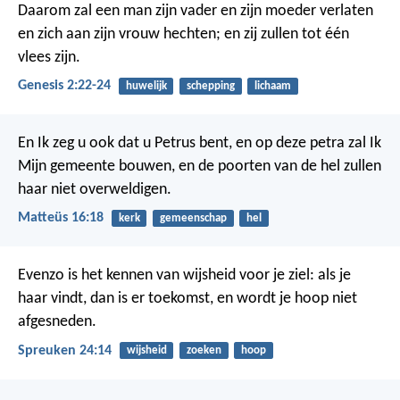
Daarom zal een man zijn vader en zijn moeder verlaten
en zich aan zijn vrouw hechten; en zij zullen tot één
vlees zijn.
Genesis 2:22-24
huwelijk
schepping
lichaam
En Ik zeg u ook dat u Petrus bent, en op deze petra zal Ik
Mijn gemeente bouwen, en de poorten van de hel zullen
haar niet overweldigen.
Matteüs 16:18
kerk
gemeenschap
hel
Evenzo is het kennen van wijsheid voor je ziel:
als je
haar vindt, dan is er toekomst,
en wordt je hoop niet
afgesneden.
Spreuken 24:14
wijsheid
zoeken
hoop