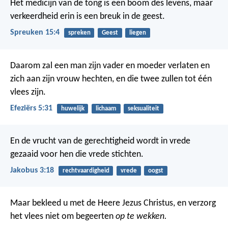
Het medicijn van de tong is een boom des levens,
maar
verkeerdheid erin is een breuk in de geest.
Spreuken 15:4
spreken
Geest
liegen
Daarom zal een man zijn vader en moeder verlaten en
zich aan zijn vrouw hechten, en die twee zullen tot één
vlees zijn.
Efeziërs 5:31
huwelijk
lichaam
seksualiteit
En de vrucht van de gerechtigheid wordt in vrede
gezaaid voor hen die vrede stichten.
Jakobus 3:18
rechtvaardigheid
vrede
oogst
Maar bekleed u met de Heere Jezus Christus, en verzorg
het vlees niet om begeerten
op te wekken.