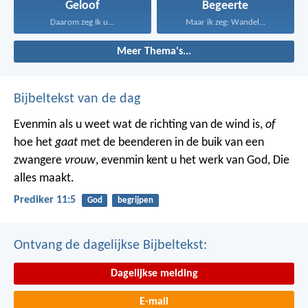
Geloof
Begeerte
Daarom zeg Ik u...
Maar ik zeg: Wandel...
Meer Thema's...
Bijbeltekst van de dag
Evenmin als u weet wat de richting van de wind is,
of
hoe het
gaat
met de beenderen in de buik van een
zwangere
vrouw
, evenmin kent u het werk van God, Die
alles maakt.
Prediker 11:5
God
begrijpen
Ontvang de dagelijkse Bijbeltekst:
Dagelijkse melding
E-mail