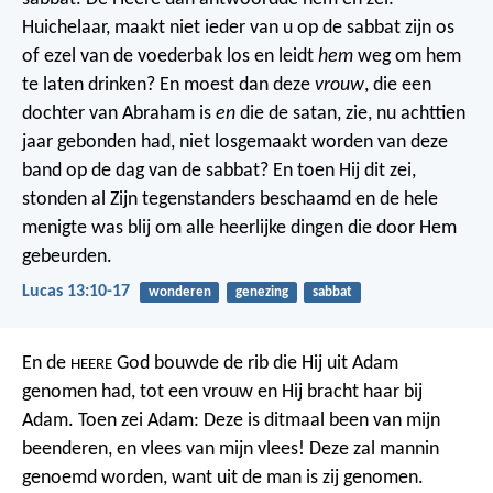
Huichelaar, maakt niet ieder van u op de sabbat zijn os
of ezel van de voederbak los en leidt
hem
weg om hem
te laten drinken? En moest dan deze
vrouw
, die een
dochter van Abraham is
en
die de satan, zie, nu achttien
jaar gebonden had, niet losgemaakt worden van deze
band op de dag van de sabbat? En toen Hij dit zei,
stonden al Zijn tegenstanders beschaamd en de hele
menigte was blij om alle heerlijke dingen die door Hem
gebeurden.
Lucas 13:10-17
wonderen
genezing
sabbat
En de
God bouwde de rib die Hij uit Adam
HEERE
genomen had, tot een vrouw en Hij bracht haar bij
Adam.
Toen zei Adam:
Deze is ditmaal
been van mijn
beenderen,
en vlees van mijn vlees!
Deze zal mannin
genoemd worden,
want uit de man
is zij genomen.