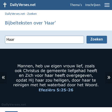
DailyVerses.net
Thema's
Inschrijven
DailyVerses.net
›
Zoeken
Bijbelteksten over 'Haar'
«
»