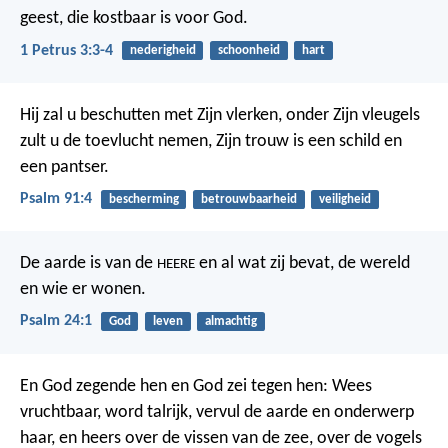
geest, die kostbaar is voor God.
1 Petrus 3:3-4
nederigheid
schoonheid
hart
Hij zal u beschutten met Zijn vlerken,
onder Zijn vleugels
zult u de toevlucht nemen,
Zijn trouw is een schild en
een pantser.
Psalm 91:4
bescherming
betrouwbaarheid
veiligheid
De aarde is van de
en al wat zij bevat,
de wereld
HEERE
en wie er wonen.
Psalm 24:1
God
leven
almachtig
En God zegende hen en God zei tegen hen: Wees
vruchtbaar, word talrijk, vervul de aarde en onderwerp
haar, en heers over de vissen van de zee, over de vogels