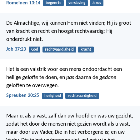
Romeinen 13:14
begeerte
verslaving
Jezus
De Almachtige, wij kunnen Hem niet vinden;
Hij is groot
van kracht en recht
en hoogst rechtvaardig; Hij
onderdrukt niet.
Job 37:23
God
rechtvaardigheid
kracht
Het is een valstrik voor een mens ondoordacht een
heilige
gelofte
te doen,
en
pas
daarna de
gedane
geloften te overwegen.
Spreuken 20:25
heiligheid
rechtvaardigheid
Maar u, als u vast, zalf dan uw hoofd en was uw gezicht,
zodat het door de mensen niet gezien wordt als u vast,
maar door uw Vader, Die in het verborgene is; en uw