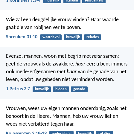
1 Korintiërs 7:3-4
huwelijk
lichaam
seksualiteit
Wie zal een deugdelijke vrouw vinden?
Haar waarde
gaat die van robijnen ver te boven.
Spreuken 31:10
waardevol
huwelijk
relaties
Evenzo, mannen, woon met begrip met
haar
samen;
geef de vrouw, als de zwakkere,
haar
eer; u bent immers
ook mede-erfgenamen
met haar
van de genade van het
leven; opdat uw gebeden niet verhinderd worden.
1 Petrus 3:7
huwelijk
bidden
genade
Vrouwen, wees uw eigen mannen onderdanig, zoals het
behoort in de Heere.
Mannen, heb uw vrouw lief en
wees niet verbitterd tegen haar.
Kolossenzen 3:18-19
nederigheid
huwelijk
relaties