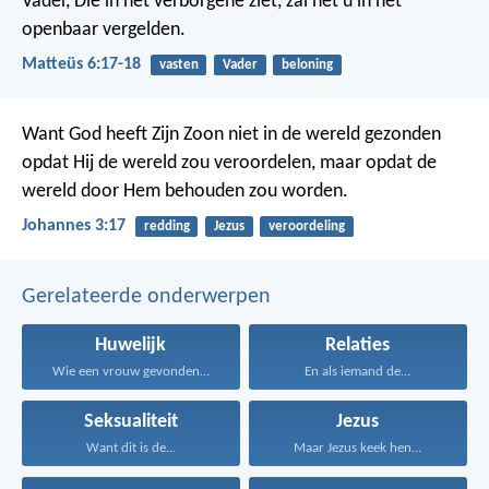
Vader, Die in het verborgene ziet, zal het u in het
openbaar vergelden.
Matteüs 6:17-18
vasten
Vader
beloning
Want God heeft Zijn Zoon niet in de wereld gezonden
opdat Hij de wereld zou veroordelen, maar opdat de
wereld door Hem behouden zou worden.
Johannes 3:17
redding
Jezus
veroordeling
Gerelateerde onderwerpen
Huwelijk
Relaties
Wie een vrouw gevonden...
En als iemand de...
Seksualiteit
Jezus
Want dit is de...
Maar Jezus keek hen...