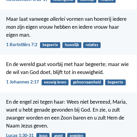
Maar laat vanwege
allerlei
vormen van hoererij iedere
man
zijn eigen vrouw hebben en iedere
vrouw
haar
eigen man.
1 Korintiërs 7:2
begeerte
huwelijk
relaties
En de wereld gaat voorbij met haar begeerte; maar wie
de wil van God doet, blijft tot in eeuwigheid.
1 Johannes 2:17
eeuwig leven
gehoorzaamheid
begeerte
En de engel zei tegen haar: Wees niet bevreesd, Maria,
want u hebt genade gevonden bij God. En zie, u zult
zwanger worden en een Zoon baren en u zult Hem de
Naam Jezus geven.
Lucas 1:30-31
Jezus
angst
engelen