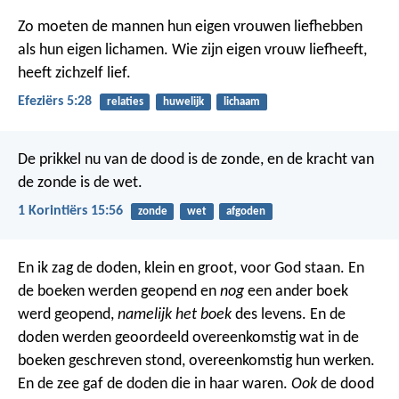
Zo moeten de mannen hun eigen vrouwen liefhebben
als hun eigen lichamen. Wie zijn eigen vrouw liefheeft,
heeft zichzelf lief.
Efeziërs 5:28
relaties
huwelijk
lichaam
De prikkel nu van de dood is de zonde, en de kracht van
de zonde is de wet.
1 Korintiërs 15:56
zonde
wet
afgoden
En ik zag de doden, klein en groot, voor God staan. En
de boeken werden geopend en
nog
een ander boek
werd geopend,
namelijk het boek
des levens. En de
doden werden geoordeeld overeenkomstig wat in de
boeken geschreven stond, overeenkomstig hun werken.
En de zee gaf de doden die in haar waren.
Ook
de dood