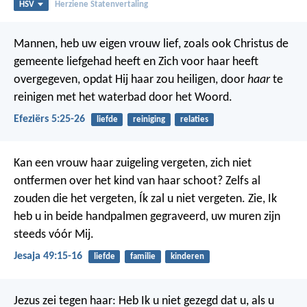
HSV
Herziene Statenvertaling
Mannen, heb uw eigen vrouw lief, zoals ook Christus de
gemeente liefgehad heeft en Zich voor haar heeft
overgegeven, opdat Hij haar zou heiligen, door
haar
te
reinigen met het waterbad door het Woord.
Efeziërs 5:25-26
liefde
reiniging
relaties
Kan een vrouw haar zuigeling vergeten,
zich niet
ontfermen over het kind van haar schoot?
Zelfs al
zouden die het vergeten,
Ík zal u niet vergeten.
Zie, Ik
heb u in beide handpalmen gegraveerd,
uw muren zijn
steeds vóór Mij.
Jesaja 49:15-16
liefde
familie
kinderen
Jezus zei tegen haar: Heb Ik u niet gezegd dat u, als u