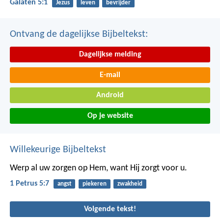
Galaten 5:1
Jezus
leven
bevrijder
Ontvang de dagelijkse Bijbeltekst:
Dagelijkse melding
E-mail
Android
Op je website
Willekeurige Bijbeltekst
Werp al uw zorgen op Hem, want Hij zorgt voor u.
1 Petrus 5:7
angst
piekeren
zwakheid
Volgende tekst!