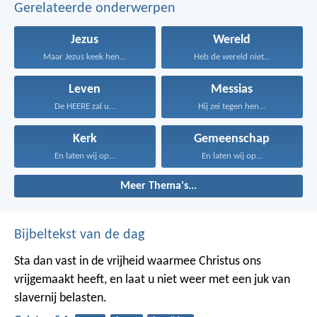
Gerelateerde onderwerpen
Jezus
Wereld
Maar Jezus keek hen...
Heb de wereld niet...
Leven
Messias
De HEERE zal u...
Hij zei tegen hen...
Kerk
Gemeenschap
En laten wij op...
En laten wij op...
Meer Thema's...
Bijbeltekst van de dag
Sta dan vast in de vrijheid waarmee Christus ons
vrijgemaakt heeft, en laat u niet weer met een juk van
slavernij belasten.