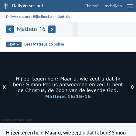
DailyVerses.net
Thema's
Inschrijven
DailyVerses.net
›
Bijbelboeken
›
Matteüs
Matteüs 16
Lees
Matteüs 16
online
HSV
«
»
Hij zei tegen hen: Maar u, wie zegt u dat Ik ben?
Simon