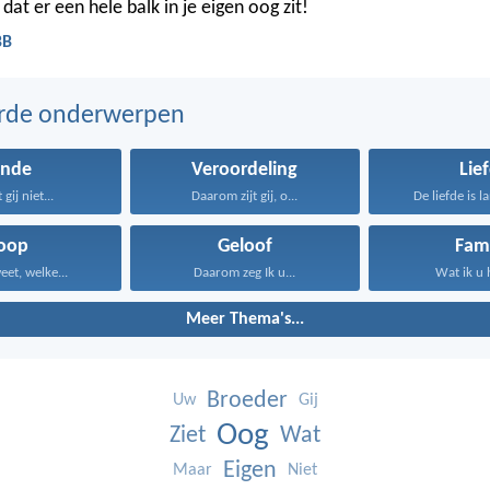
dat er een hele balk in je eigen oog zit!
BB
erde onderwerpen
onde
Veroordeling
Lie
gij niet...
Daarom zijt gij, o...
De liefde is l
oop
Geloof
Fami
eet, welke...
Daarom zeg Ik u...
Wat ik u 
Meer Thema's...
Broeder
Uw
Gij
Oog
Ziet
Wat
Eigen
Maar
Niet