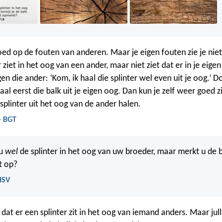
goed op de fouten van anderen. Maar je eigen fouten zie je niet.
r ziet in het oog van een ander, maar niet ziet dat er in je eige
egen die ander: ‘Kom, ik haal die splinter wel even uit je oog.’ D
Haal eerst die balk uit je eigen oog. Dan kun je zelf weer goed z
splinter uit het oog van de ander halen.
- BGT
 u
wel
de splinter in het oog van uw broeder, maar merkt u de b
t op?
HSV
l dat er een splinter zit in het oog van iemand anders. Maar jul