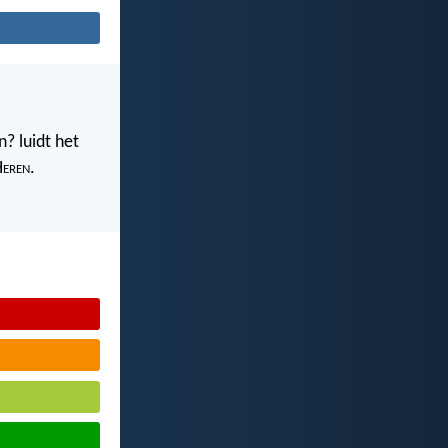
? luidt het
H
eren
.