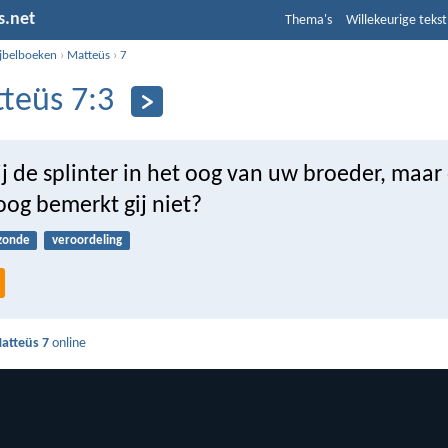
s.net
Thema's
Willekeurige tekst
ijbelboeken
›
Matteüs
›
7
teüs 7:3
ij de splinter in het oog van uw broeder, maar 
oog bemerkt gij niet?
zonde
veroordeling
atteüs 7
online