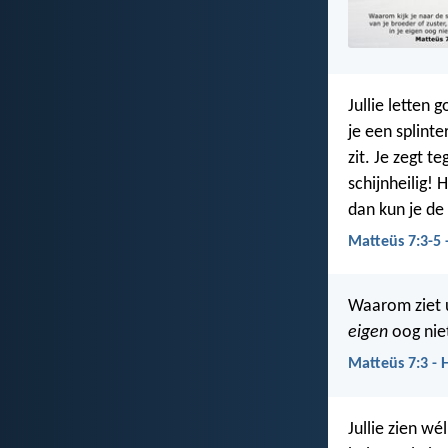
Jullie letten 
je een splinte
zit. Je zegt t
schijnheilig! 
dan kun je de 
Matteüs 7:3-5 
Waarom ziet
eigen
oog nie
Matteüs 7:3 - 
Jullie zien wé