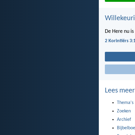
Willekeuri
De Here nu is 
2 Korintiërs 3:
Lees meer
Thema's
Zoeken
Archief
Bijbelbo