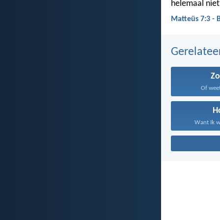
helemaal niet 
Matteüs 7:3 - 
Gerelate
Z
Of weet 
H
Want Ik w