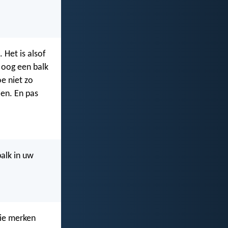
 Het is alsof
n oog een balk
oe niet zo
ien. En pas
alk in uw
lie merken