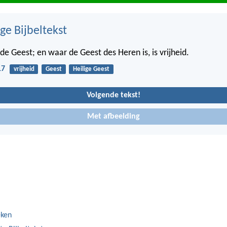
ge Bijbeltekst
de Geest; en waar de Geest des Heren is, is vrijheid.
17
vrijheid
Geest
Heilige Geest
Volgende tekst!
Met afbeelding
eken