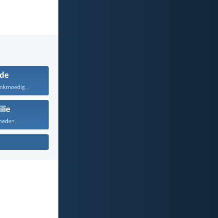
fde
ankmoedig...
lie
heden...