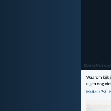
Waarom kijk je
eigen oog ni
Matteüs 7:3 -