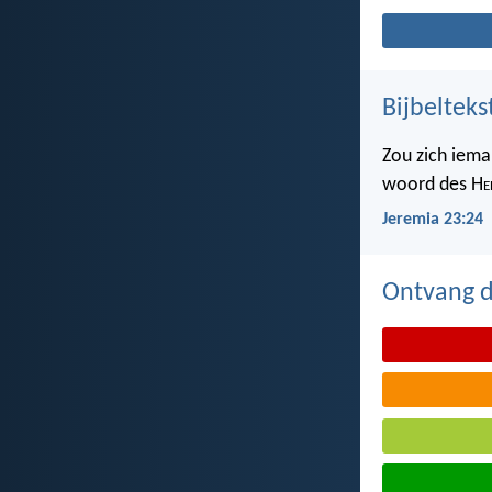
Bijbelteks
Zou zich iema
woord des H
e
Jeremia 23:24
Ontvang de