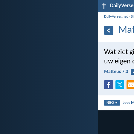
DailyVerse
DailyVerses.net
›
B
Mat
Wat ziet g
uw eigen 
Matteüs 7:3
Lees
M
NBG