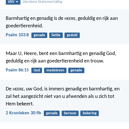
HSV
Herziene Statenvertaling
Barmhartig en genadig is de
,
geduldig en rijk aan
HEERE
goedertierenheid.
Psalm 103:8
genade
liefde
geduld
Maar U, Heere, bent een barmhartig en genadig God,
geduldig en rijk aan goedertierenheid en trouw.
Psalm 86:15
God
medeleven
genade
De
, uw God, is immers genadig en barmhartig, en
HEERE
zal het aangezicht niet van u afwenden als u zich tot
Hem bekeert.
2 Kronieken 30:9b
genade
berouw
bekering