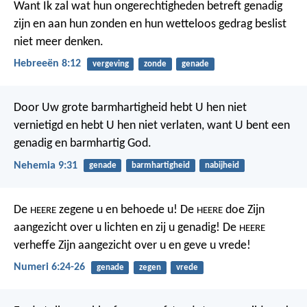
Want Ik zal wat hun ongerechtigheden betreft genadig
zijn en aan hun zonden en hun wetteloos gedrag beslist
niet meer denken.
Hebreeën 8:12
vergeving
zonde
genade
Door Uw grote barmhartigheid hebt U hen niet
vernietigd en hebt U hen niet verlaten, want U bent een
genadig en barmhartig God.
Nehemia 9:31
genade
barmhartigheid
nabijheid
De
zegene u
en behoede u!
De
doe Zijn
HEERE
HEERE
aangezicht over u lichten
en zij u genadig!
De
HEERE
verheffe Zijn aangezicht over u
en geve u vrede!
Numeri 6:24-26
genade
zegen
vrede