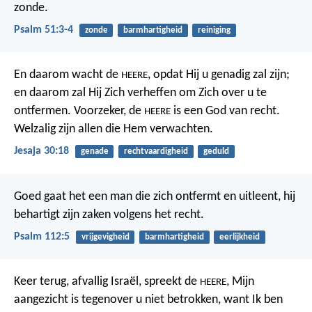
zonde.
Psalm 51:3-4
zonde
barmhartigheid
reiniging
En daarom wacht de
, opdat Hij u genadig zal zijn;
HEERE
en daarom zal Hij Zich verheffen om Zich over u te
ontfermen.
Voorzeker, de
is een God van recht.
HEERE
Welzalig zijn allen die Hem verwachten.
Jesaja 30:18
genade
rechtvaardigheid
geduld
Goed gaat het een man die zich ontfermt en uitleent,
hij
behartigt zijn zaken volgens het recht.
Psalm 112:5
vrijgevigheid
barmhartigheid
eerlijkheid
Keer terug, afvallig Israël, spreekt de
,
Mijn
HEERE
aangezicht is tegenover u niet betrokken,
want Ik ben