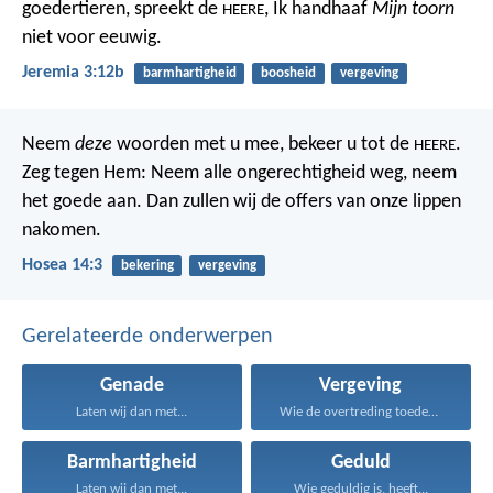
goedertieren, spreekt de
,
Ik handhaaf
Mijn toorn
HEERE
niet voor eeuwig.
Jeremia 3:12b
barmhartigheid
boosheid
vergeving
Neem
deze
woorden met u mee,
bekeer u tot de
.
HEERE
Zeg tegen Hem:
Neem alle ongerechtigheid weg, neem
het goede aan.
Dan zullen wij de offers van onze lippen
nakomen.
Hosea 14:3
bekering
vergeving
Gerelateerde onderwerpen
Genade
Vergeving
Laten wij dan met...
Wie de overtreding toedekt...
Barmhartigheid
Geduld
Laten wij dan met...
Wie geduldig is, heeft...