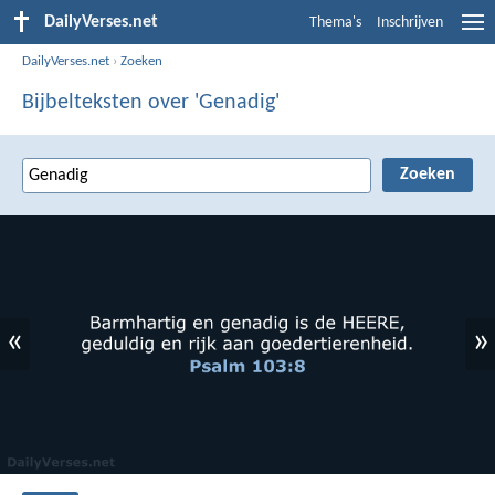
DailyVerses.net
Thema's
Inschrijven
DailyVerses.net
›
Zoeken
Bijbelteksten over 'Genadig'
«
»