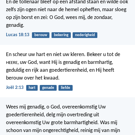
En de tollenaar bleef op een afstand staan en wilde ook
zelfs zijn ogen niet naar de hemel opheffen, maar sloeg
op zijn borst en zei: O God, wees mij, de zondaar,
genadig.
Lucas 18:13
berouw
bekering
nederigheid
En scheur uw hart
en niet uw kleren.
Bekeer u tot de
, uw God,
want Hij is genadig en barmhartig,
HEERE
geduldig en rijk aan goedertierenheid,
en Hij heeft
berouw over het kwaad.
Joël 2:13
hart
genade
liefde
Wees mij genadig, o God, overeenkomstig Uw
goedertierenheid,
delg mijn overtreding uit
overeenkomstig Uw grote barmhartigheid.
Was mij
schoon van mijn ongerechtigheid,
reinig mij van mijn