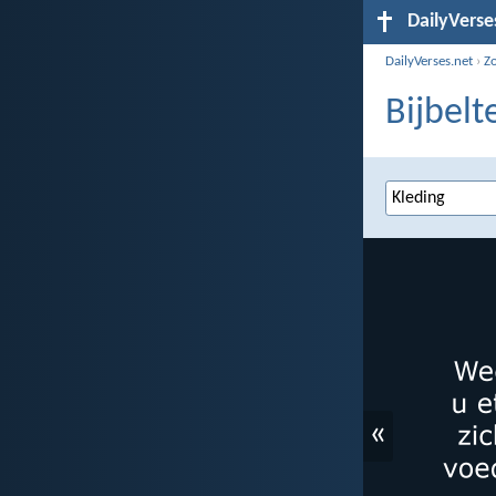
DailyVerse
DailyVerses.net
›
Z
Bijbelt
«