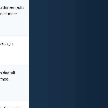
 drinken zult;
 niet meer
el; zijn
s daaruit
armee