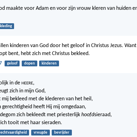
d maakte voor Adam en voor zijn vrouw kleren van huiden e
kleding
llen kinderen van God door het geloof in Christus Jezus. Want u
opt bent, hebt zich met Christus bekleed.
7
geloof
dopen
kinderen
olijk in de
,
HEERE
eugt zich in mijn God,
t mij bekleed met de klederen van het heil,
 gerechtigheid heeft Hij mij omgedaan,
idegom zich bekleedt met priesterlijk
hoofd
sieraad,
zich tooit met haar sieraden.
rechtvaardigheid
vreugde
bevrijder