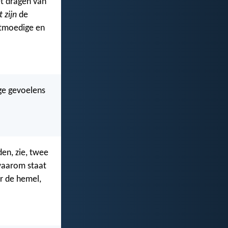
et dragen van
 zijn
de
tmoedige en
ige gevoelens
en, zie, twee
 waarom staat
r de hemel,