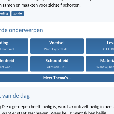
n samen en maakten voor zichzelf schorten.
leding
zonde
erde onderwerpen
eding
Voedsel
Lev
 moet niet...
Want Hij heeft de...
De HEERE 
denheid
Schoonheid
Materi
eet wat...
Alles aan u is...
Want wij hebb
Meer Thema's...
t van de dag
 Die u geroepen heeft, heilig is, word
zo
ook zelf heilig in heel
 want er staat geschreven: Wees heilig, want Ik ben heilig.