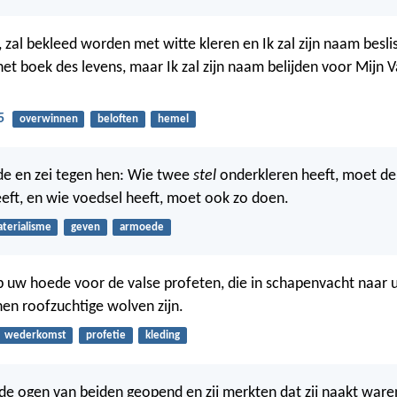
 zal bekleed worden met witte kleren en Ik zal zijn naam beslis
 het boek des levens, maar Ik zal zijn naam belijden voor Mijn 
5
overwinnen
beloften
hemel
de en zei tegen hen: Wie twee
stel
onderkleren heeft, moet d
eeft, en wie voedsel heeft, moet ook zo doen.
terialisme
geven
armoede
 uw hoede voor de valse profeten, die in schapenvacht naar 
en roofzuchtige wolven zijn.
wederkomst
profetie
kleding
e ogen van beiden geopend en zij merkten dat zij naakt waren