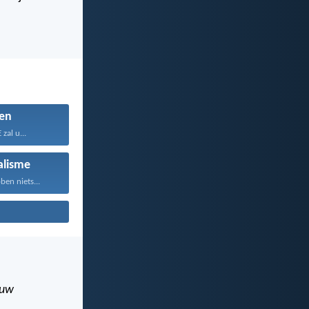
en
zal u...
alisme
en niets...
uw