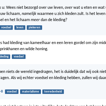
 u: Wees niet bezorgd over uw leven,
over
wat u eten en wat u
 uw lichaam,
namelijk
waarmee u zich kleden zult. Is het leven
el en het lichaam
meer
dan de kleding?
voedsel
leven
piekeren
 had kleding van kameelhaar en een leren gordel om zijn midd
prinkhanen en wilde honing.
kleding
voedsel
n niets de wereld ingedragen, het is duidelijk dat wij ook niet
gen. Als wij echter voedsel en kleding hebben, zullen wij da
-8
voedsel
materialisme
tevredenheid