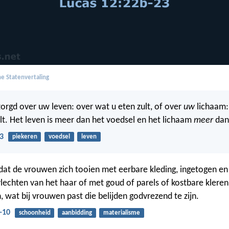
e Statenvertaling
orgd over uw leven: over wat u eten zult, of over
uw
lichaam
ult. Het leven is meer dan het voedsel en het lichaam
meer
dan 
3
piekeren
voedsel
leven
dat de vrouwen zich tooien met eerbare kleding, ingetogen e
vlechten van het haar of met goud of parels of kostbare klere
 wat bij vrouwen past die belijden godvrezend te zijn.
-10
schoonheid
aanbidding
materialisme