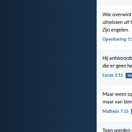
Wie overwint,
uitwissen uit
Zijn engelen.
Openbaring 3:
Hij antwoord
die er geen h
Lucas 3:11
ma
Maar wees op
maar van binn
Matteüs 7:15
Toen werden d