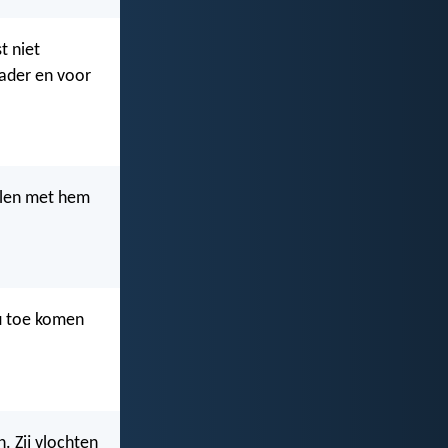
t niet
Vader en voor
elen met hem
u toe komen
. Zij vlochten