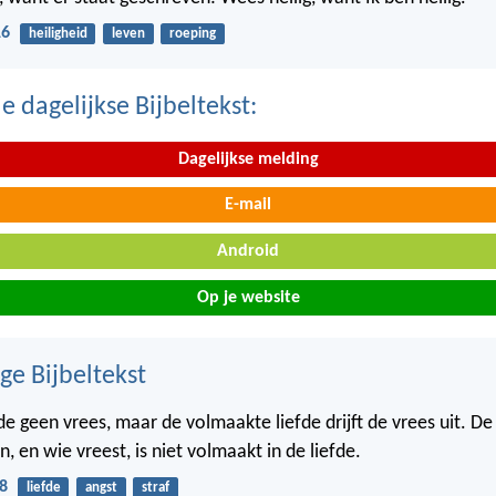
16
heiligheid
leven
roeping
 dagelijkse Bijbeltekst:
Dagelijkse melding
E-mail
Android
Op je website
ge Bijbeltekst
efde geen vrees, maar de volmaakte liefde drijft de vrees uit. D
n, en wie vreest, is niet volmaakt in de liefde.
8
liefde
angst
straf