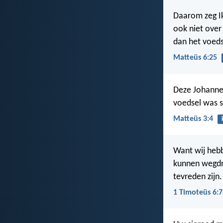
Daarom zeg Ik
ook niet over
dan het voeds
Matteüs 6:25
Deze Johannes
voedsel was s
Matteüs 3:4
Want wij hebbe
kunnen wegdra
tevreden zijn.
1 Timoteüs 6:7