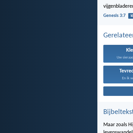
vijgenbladere
Genesis 3:7
k
Gerelate
Kl
Uw sieraad
Tevre
En ik w
Bijbelteks
Maar zoals Hij
levenswandel,