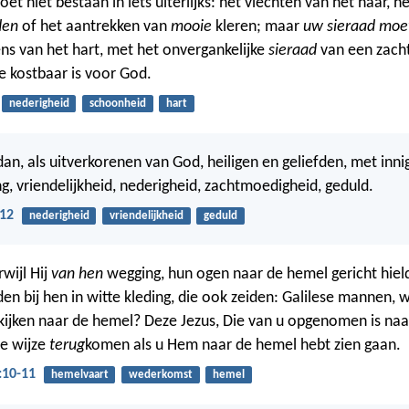
t niet bestaan in iets uiterlijks: het vlechten van het haar, h
den
of het aantrekken van
mooie
kleren; maar
uw sieraad moet
s van het hart, met het onvergankelijke
sieraad
van een zach
die kostbaar is voor God.
nederigheid
schoonheid
hart
 dan, als uitverkorenen van God, heiligen en geliefden, met inn
g, vriendelijkheid, nederigheid, zachtmoedigheid, geduld.
:12
nederigheid
vriendelijkheid
geduld
rwijl Hij
van hen
wegging, hun ogen naar de hemel gericht hield
n bij hen in witte kleding, die ook zeiden: Galilese mannen,
ijken naar de hemel? Deze Jezus, Die van u opgenomen is naa
de wijze
terug
komen als u Hem naar de hemel hebt zien gaan.
:10-11
hemelvaart
wederkomst
hemel