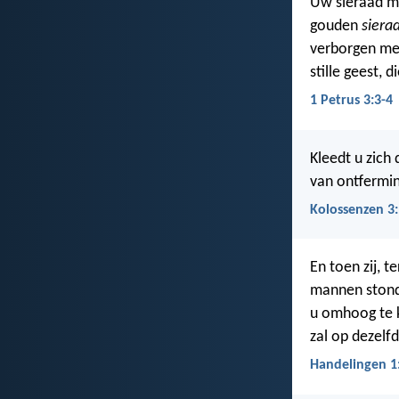
Uw sieraad moe
gouden
siera
verborgen men
stille geest, 
1 Petrus 3:3-4
Kleedt u zich
van ontfermin
Kolossenzen 3
En toen zij, te
mannen stonde
u omhoog te k
zal op dezelf
Handelingen 1