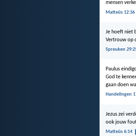
mensen verke
Matteüs 12:36
Je hoeft niet
Vertrouw op d
Spreuken 29:2
Paulus eindig
God te kennen
gaan doen wat
Handelingen 1
Jezus zei ver
ook jouw fout
Matteüs 6:14