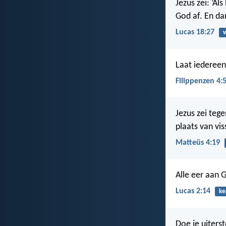
Jezus zei: ‘A
God af. En da
Lucas 18:27
Laat iedereen 
Filippenzen 4:
Jezus zei teg
plaats van vis
Matteüs 4:19
Alle eer aan 
Lucas 2:14
ke
Doe je uiters