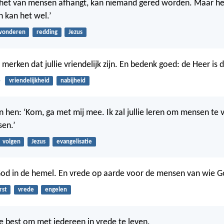
ls het van mensen afhangt, kan niemand gered worden. Maar he
n kan het wel.’
wonderen
redding
Jezus
merken dat jullie vriendelijk zijn. En bedenk goed: de Heer is di
5
vriendelijkheid
nabijheid
en hen: ‘Kom, ga met mij mee. Ik zal jullie leren om mensen te 
sen.’
volgen
Jezus
evangelisatie
God in de hemel. En vrede op aarde voor de mensen van wie G
rst
vrede
engelen
te best om met iedereen in vrede te leven.