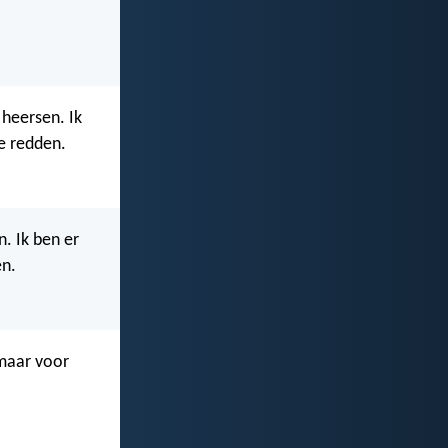
heersen. Ik
e redden.
. Ik ben er
en.
 maar voor