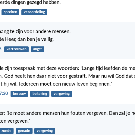
erde dingen gezegd hebben.
spreken
veroordeling
 bang te zijn voor andere mensen.
e Heer, dan ben je veilig.
5
vertrouwen
angst
de zijn toespraak met deze woorden: ‘Lange tijd leefden de m
. God heeft hen daar niet voor gestraft. Maar nu wil God dat
 hij wil. Iedereen moet een nieuw leven beginnen.’
7:30
berouw
bekering
vergeving
der: ‘Je moet andere mensen hun fouten vergeven. Dan zal je 
en vergeven.’
zonde
genade
vergeving