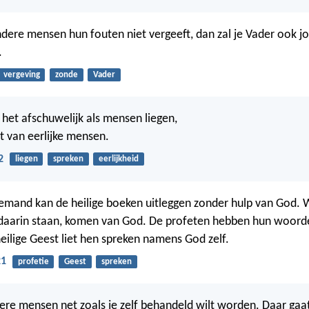
ndere mensen hun fouten niet vergeeft, dan zal je Vader ook 
.
vergeving
zonde
Vader
 het afschuwelijk als mensen liegen,
t van eerlijke mensen.
2
liegen
spreken
eerlijkheid
emand kan de heilige boeken uitleggen zonder hulp van God. 
daarin staan, komen van God. De profeten hebben hun woorden
eilige Geest liet hen spreken namens God zelf.
21
profetie
Geest
spreken
re mensen net zoals je zelf behandeld wilt worden. Daar gaa