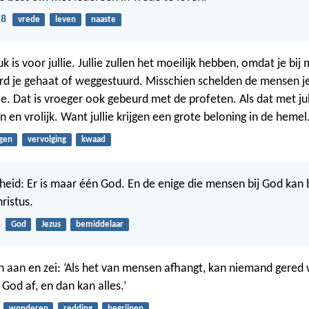
18
vrede
leven
naaste
k is voor jullie. Jullie zullen het moeilijk hebben, omdat je bij 
d je gehaat of weggestuurd. Misschien schelden de mensen je
je. Dat is vroeger ook gebeurd met de profeten. Als dat met jul
ijn en vrolijk. Want jullie krijgen een grote beloning in de hemel
gen
vervolging
kwaad
rheid: Er is maar één God. En de enige die mensen bij God kan 
ristus.
God
Jezus
bemiddelaar
n aan en zei: ‘Als het van mensen afhangt, kan niemand gere
God af, en dan kan alles.’
wonderen
redding
begrijpen