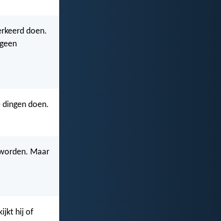
erkeerd doen.
 geen
 dingen doen.
d worden. Maar
jkt hij of