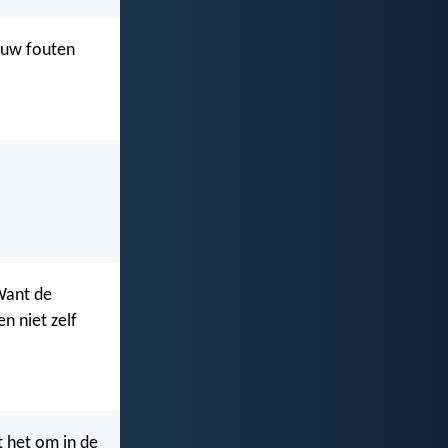
jouw fouten
Want de
 niet zelf
t het om in de