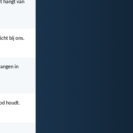
t hangt van
cht bij ons.
vangen in
od houdt.