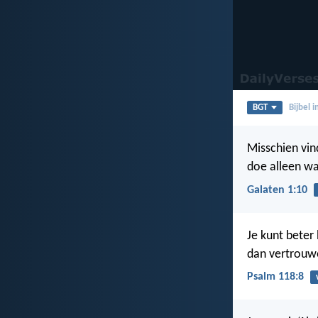
BGT
Bijbel 
Misschien vin
doe alleen wa
Galaten 1:10
Je kunt beter
dan vertrouw
Psalm 118:8