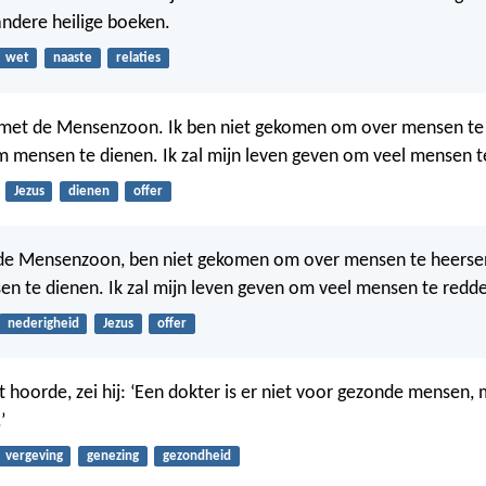
andere heilige boeken.
wet
naaste
relaties
 met de Mensenzoon. Ik ben niet gekomen om over mensen te 
om mensen te dienen. Ik zal mijn leven geven om veel mensen t
Jezus
dienen
offer
 de Mensenzoon, ben niet gekomen om over mensen te heersen
en te dienen. Ik zal mijn leven geven om veel mensen te redd
nederigheid
Jezus
offer
t hoorde, zei hij: ‘Een dokter is er niet voor gezonde mensen,
’
vergeving
genezing
gezondheid