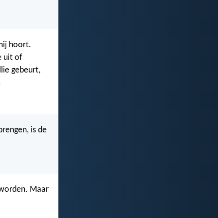
mij hoort.
 uit of
lie gebeurt,
.
brengen, is de
d worden. Maar