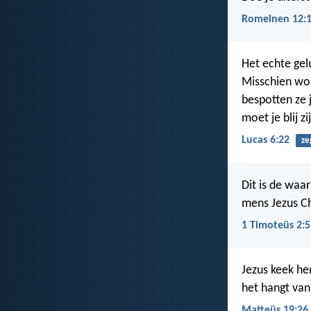
Romeinen 12:
Het echte gelu
Misschien wor
bespotten ze 
moet je blij z
Lucas 6:22
ze
Dit is de waa
mens Jezus Ch
1 Timoteüs 2:5
Jezus keek he
het hangt van 
Matteüs 19:26