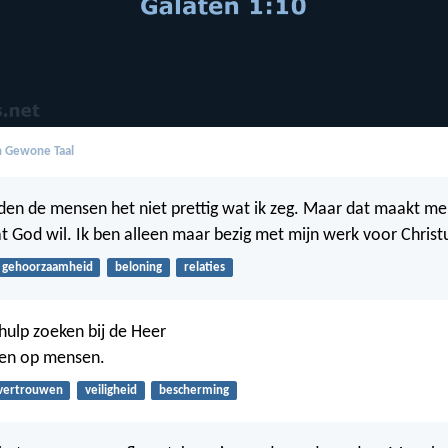
in Gewone Taal
den de mensen het niet prettig wat ik zeg. Maar dat maakt me n
t God wil. Ik ben alleen maar bezig met mijn werk voor Christ
gehoorzaamheid
beloning
relaties
 hulp zoeken bij de Heer
en op mensen.
vertrouwen
veiligheid
bescherming