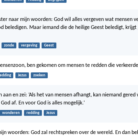
uister naar mijn woorden: God wil alles vergeven wat mensen v
od beledigen. Maar iemand die de heilige Geest beledigt, krijgt
zonde
vergeving
Geest
Mensenzoon, ben gekomen om mensen te redden die verkeerde
edding
Jezus
zoeken
n aan en zei: ‘Als het van mensen afhangt, kan niemand gere
God af. En voor God is alles mogelijk.’
wonderen
redding
Jezus
mijn woorden: God zal rechtspreken over de wereld. En dan beki