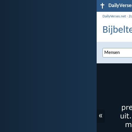
DailyVerse
DailyVerses.net
›
Z
Bijbel
«