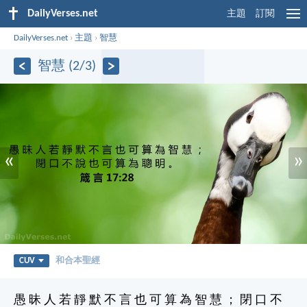
DailyVerses.net
主題
訂閱
DailyVerses.net
›
主題
›
智慧
智慧 (2/3)
«
»
CUV
和合本聖經
愚 昧 人 若 靜 默 不 言 也 可 算 為 智 慧 ； 閉 口 不