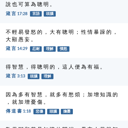
說 也 可 算 為 聰 明 。
箴 言 17:28
言語
頭腦
不 輕 易 發 怒 的 ， 大 有 聰 明 ； 性 情 暴 躁 的 ，
大 顯 愚 妄 。
箴 言 14:29
忍耐
理解
憤怒
得 智 慧 ， 得 聰 明 的 ， 這 人 便 為 有 福 。
箴 言 3:13
頭腦
理解
因 為 多 有 智 慧 ， 就 多 有 愁 煩 ； 加 增 知 識 的
， 就 加 增 憂 傷 。
傳 道 書 1:18
悲傷
頭腦
擔憂