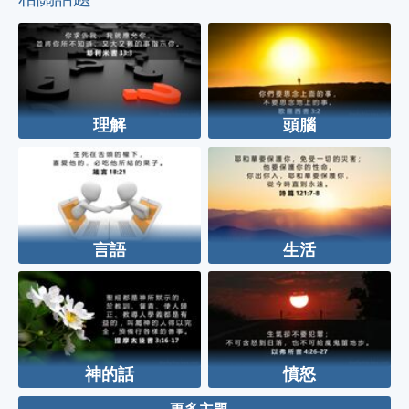
理解
頭腦
言語
生活
神的話
憤怒