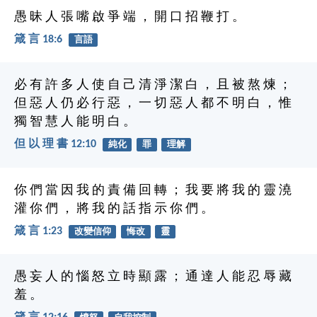
愚 昧 人 張 嘴 啟 爭 端 ， 開 口 招 鞭 打 。
箴 言 18:6
言語
必 有 許 多 人 使 自 己 清 淨 潔 白 ， 且 被 熬 煉 ；
但 惡 人 仍 必 行 惡 ， 一 切 惡 人 都 不 明 白 ， 惟
獨 智 慧 人 能 明 白 。
但 以 理 書 12:10
純化
罪
理解
你 們 當 因 我 的 責 備 回 轉 ； 我 要 將 我 的 靈 澆
灌 你 們 ， 將 我 的 話 指 示 你 們 。
箴 言 1:23
改變信仰
悔改
靈
愚 妄 人 的 惱 怒 立 時 顯 露 ； 通 達 人 能 忍 辱 藏
羞 。