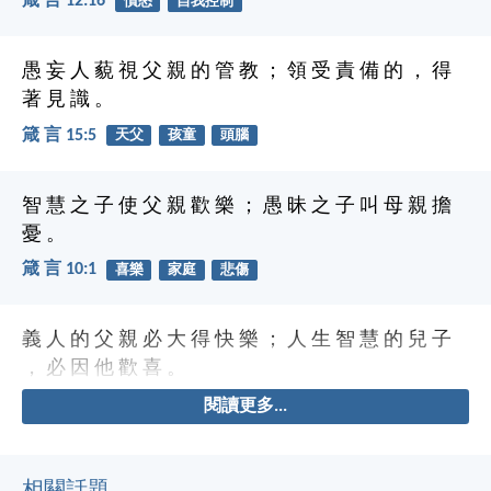
箴 言 12:16
憤怒
自我控制
愚 妄 人 藐 視 父 親 的 管 教 ； 領 受 責 備 的 ， 得
著 見 識 。
箴 言 15:5
天父
孩童
頭腦
智 慧 之 子 使 父 親 歡 樂 ； 愚 昧 之 子 叫 母 親 擔
憂 。
箴 言 10:1
喜樂
家庭
悲傷
義 人 的 父 親 必 大 得 快 樂 ； 人 生 智 慧 的 兒 子
， 必 因 他 歡 喜 。
閱讀更多...
相關話題