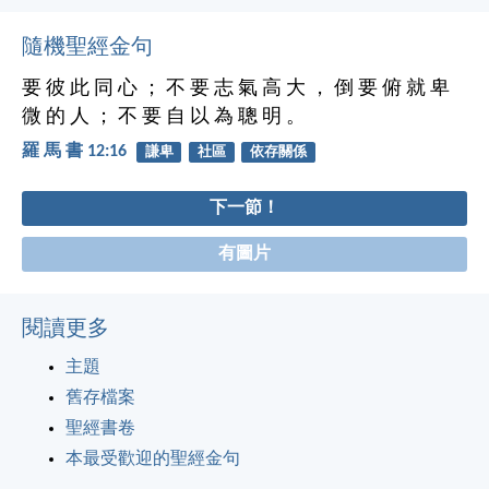
隨機聖經金句
要 彼 此 同 心 ； 不 要 志 氣 高 大 ， 倒 要 俯 就 卑
微 的 人 ； 不 要 自 以 為 聰 明 。
羅 馬 書 12:16
謙卑
社區
依存關係
下一節！
有圖片
閱讀更多
主題
舊存檔案
聖經書卷
本最受歡迎的聖經金句