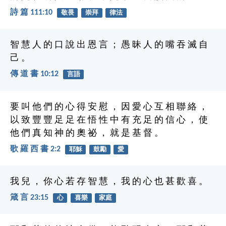
詩 篇 111:10
敬畏
崇拜
律法
智 慧 人 的 口 說 出 恩 言 ； 愚 昧 人 的 嘴 吞 滅 自
己 。
傳 道 書 10:12
言語
要 叫 他 們 的 心 得 安 慰 ， 因 愛 心 互 相 聯 絡 ，
以 致 豐 豐 足 足 在 悟 性 中 有 充 足 的 信 心 ， 使
他 們 真 知 神 的 奧 祕 ， 就 是 基 督 。
歌 羅 西 書 2:2
耶穌
鼓勵
愛
我 兒 ， 你 心 若 存 智 慧 ， 我 的 心 也 甚 歡 喜 。
箴 言 23:15
心
喜樂
家庭