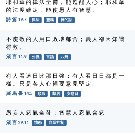
耶 和 華 的 律 法 全 備 ， 能 甦 醒 人 心 ； 耶 和 華
的 法 度 確 定 ， 能 使 愚 人 有 智 慧 。
詩 篇 19:7
律法
靈魂
神的話
不 虔 敬 的 人 用 口 敗 壞 鄰 舍 ； 義 人 卻 因 知 識
得 救 。
箴 言 11:9
公義
言語
八卦
有 人 看 這 日 比 那 日 強 ； 有 人 看 日 日 都 是 一
樣 。 只 是 各 人 心 裡 要 意 見 堅 定 。
羅 馬 書 14:5
順服
鄰居
安息日
愚 妄 人 怒 氣 全 發 ； 智 慧 人 忍 氣 含 怒 。
箴 言 29:11
憤怒
自我控制