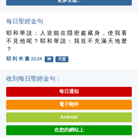
更多主題...
每日聖經金句
耶 和 華 說 ： 人 豈 能 在 隱 密 處 藏 身 ， 使 我 看
不 見 他 呢 ？ 耶 和 華 說 ： 我 豈 不 充 滿 天 地 麼
？
耶 利 米 書 23:24
神
天堂
收到每日聖經金句：
每日通知
電子郵件
Android
在您的網站上