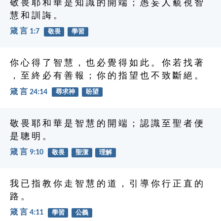
敬 畏 耶 和 華 是 知 識 的 開 端 ； 愚 妄 人 藐 視 智
慧 和 訓 誨 。
箴 言 1:7
敬畏
學習
你 心 得 了 智 慧 ， 也 必 覺 得 如 此 。 你 若 找 著
， 至 終 必 有 善 報 ； 你 的 指 望 也 不 致 斷 絕 。
箴 言 24:14
尋求神
盼望
敬 畏 耶 和 華 是 智 慧 的 開 端 ； 認 識 至 聖 者 便
是 聰 明 。
箴 言 9:10
敬畏
聖潔
理解
我 已 指 教 你 走 智 慧 的 道 ， 引 導 你 行 正 直 的
路 。
箴 言 4:11
學習
公義