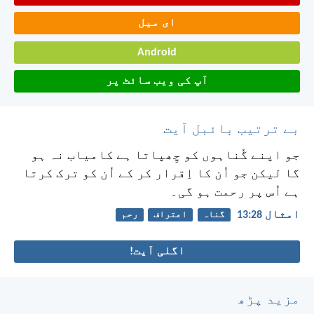
ای میل
Android
آپ کی ویب سائٹ پر
بے ترتیب بائبل آیت
جو اپنے گُناہوں کو چِھپاتا ہے کامیاب نہ ہو
گا لیکن جو اُن کا اِقرار کر کے اُن کو ترک کرتا
ہے اُس پر رحمت ہو گی۔
امثال 28:‏13
گناہ
اعتراف
رحم
اگلی آیت!
مزید پڑھ