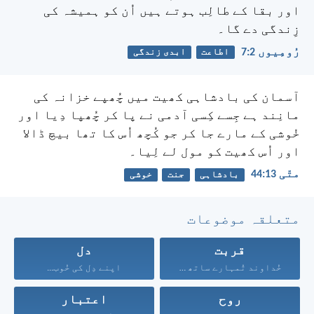
اور بقا کے طالِب ہوتے ہیں اُن کو ہمیشہ کی
زِندگی دے گا۔
رُومِیوں 2:‏7
اطاعت
ابدی زندگی
آسمان کی بادشاہی کھیت میں چُھپے خزانہ کی
مانِند ہے جِسے کِسی آدمی نے پا کر چُھپا دِیا اور
خُوشی کے مارے جا کر جو کُچھ اُس کا تھا بیچ ڈالا
اور اُس کھیت کو مول لے لِیا۔
متّی 13:‏44
بادشاہی
جنت
خوشی
متعلقہ موضوعات
قربت
دل
خُداوند تُمہارے ساتھ ہے...
اپنے دِل کی خُوب...
روح
اعتبار