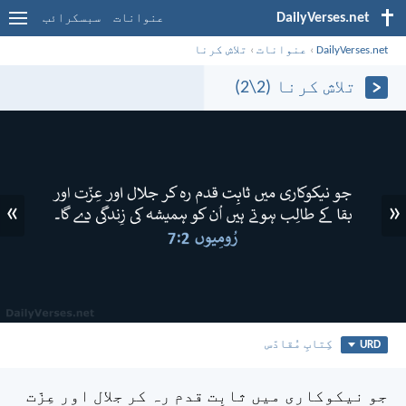
DailyVerses.net
عنوانات
سبسکرائب
DailyVerses.net
›
عنوانات
›
تلاش کرنا
تلاش کرنا (2\2)
»
«
URD
کِتابِ مُقادّس
جو نیکوکاری میں ثابِت قدم رہ کر جلال اور عِزّت