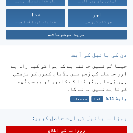
لیکن وہاں بھی اگر...
مگر خُداوند سچّا ہے۔...
اجر
خدا
جو کام کرو جی...
خُداوند تیرا خُدا جو...
مزید موضوعات...
دن کی بائبل کی آیت
جَیسا تُو نہیں جانتا ہے کہ ہوا کی کیا راہ ہے
اور حامِلہ کی رَحِم میں ہڈِّیاں کیوں کر بڑھتی
ہیں وَیسا ہی تُو خُدا کے کاموں کو جو سب کُچھ
کرتا ہے نہیں جانے گا۔
واعِظ 11:‏5
خدا
سمجھنا
روزانہ بائبل کی آیت حاصل کریں:
روزانہ کی اطلاع