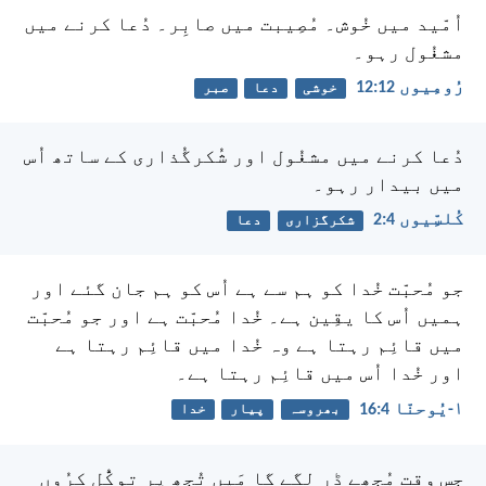
اُمّید میں خُوش۔ مُصِیبت میں صابِر۔ دُعا کرنے میں
مشغُول رہو۔
رُومِیوں 12:‏12
خوشی
دعا
صبر
دُعا کرنے میں مشغُول اور شُکرگُذاری کے ساتھ اُس
میں بیدار رہو۔
کُلسِّیوں 4:‏2
شکرگزاری
دعا
جو مُحبّت خُدا کو ہم سے ہے اُس کو ہم جان گئے اور
ہمیں اُس کا یقِین ہے۔
خُدا مُحبّت ہے اور جو مُحبّت
میں قائِم رہتا ہے وہ خُدا میں قائِم رہتا ہے
اور خُدا اُس میں قائِم رہتا ہے۔
۱-یُوحنّا 4:‏16
بھروسہ
پیار
خدا
جِس وقت مُجھے ڈر لگے گا
مَیں تُجھ پر توکُّل کرُوں