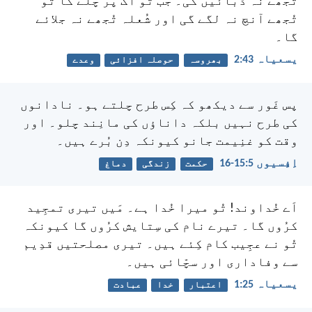
تُجھے نہ ڈُبائیں گی۔
جب تُو آگ پر چلے گا تو
تُجھے آنچ نہ لگے گی اور شُعلہ تُجھے نہ جلائے
گا۔
یسعیاہ 43:‏2
بھروسہ
حوصلہ افزائی
وعدے
پس غَور سے دیکھو کہ کِس طرح چلتے ہو۔ نادانوں
کی طرح نہیں بلکہ داناؤں کی مانِند چلو۔ اور
وقت کو غنِیمت جانو کیونکہ دِن بُرے ہیں۔
اِفِسیوں 5:‏15-‏16
حکمت
زندگی
دماغ
اَے خُداوند! تُو میرا خُدا ہے۔
مَیں تیری تمجِید
کرُوں گا۔ تیرے نام کی سِتایش کرُوں گا
کیونکہ
تُو نے عجِیب کام کِئے ہیں۔
تیری مصلحتیں قدِیم
سے وفاداری اور سچّائی ہیں۔
یسعیاہ 25:‏1
اعتبار
خدا
عبادت