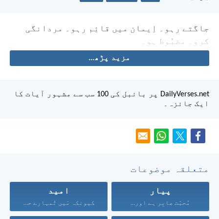
جاگتے رہو۔ اِیمان میں قائِم رہو۔ مردانگی
کرو۔ مضبُوط ہو۔
مزید پڑھ...
DailyVerses.net پر بائبل کی 100 سب سے مشہور آیات کا
ایک جائزہ۔
متعلقہ موضوعات
پیار
امید
مُحبّت صابِر ہے اور...
کیونکہ مَیں تُمہارے حق...