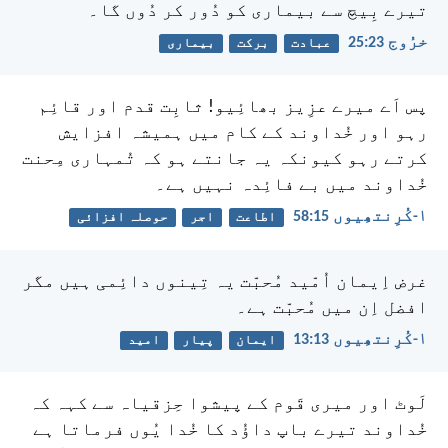
تیرے بِیچ سے بیماری کو دُور کر دُوں گا۔
خرُوج 23:‏25
عبادت
برکت
بیماری
پس اَے میرے عزِیز بھائِیو! ثابِت قدم اور قائِم
رہو اور خُداوند کے کام میں ہمیشہ افزایش
کرتے رہو کیونکہ یہ جانتے ہو کہ تُمہاری مِحنت
خُداوند میں بے فائِدہ نہیں ہے۔
۱-کُرِنتھِیوں 15:‏58
اطاعت
اجر
حوصلہ افزائی
غرض اِیمان اُمّید مُحبّت یہ تِینوں دائِمی ہیں مگر
افضل اِن میں مُحبّت ہے۔
۱-کُرِنتھِیوں 13:‏13
ایمان
پیار
امید
لَوٹ اور میری قَوم کے پیشوا حِزقیاہ سے کہہ کہ
خُداوند تیرے باپ داؤُد کا خُدا یُوں فرماتا ہے