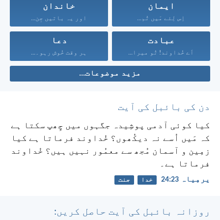
ایمان
خاندان
اِس لِئے مَیں تُم...
اور یہ باتیں جِن...
عبادت
دعا
اَے خُداوند! تُو میرا...
ہر وقت خُوش رہو۔...
مزید موضوعات...
دن کی بائبل کی آیت
کیا کوئی آدمی پوشِیدہ جگہوں میں چِھپ سکتا ہے
کہ مَیں اُسے نہ دیکُھوں؟ خُداوند فرماتا ہے کیا
زمِین و آسمان مُجھ سے معمُور نہیں ہیں؟ خُداوند
فرماتا ہے۔
یرمِیاہ 23:‏24
خدا
جنت
روزانہ بائبل کی آیت حاصل کریں: