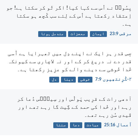
یِسُوعؔ نے اُس سے کہا کیا! اگر تُو کر سکتا ہے! جو
اِعتقاد رکھتا ہے اُس کے لِئے سب کُچھ ہو سکتا
ہے۔
مرقس 9:‏23
ایمان
معجزات
مندمل ہونا
جِس قدر ہر ایک نے اپنے دِل میں ٹھہرایا ہے اُسی
قدر دے نہ دریغ کر کے اور نہ لاچاری سے کیونکہ
خُدا خُوشی سے دینے والے کو عزِیز رکھتا ہے۔
۲-کُرِنتھِیوں 9:‏7
خوشی
دینا
دل
آدھی رات کے قرِیب پَولُس اور سِیلاؔس دُعا کر
رہے اور خُدا کی حمد کے گِیت گا رہے تھے اور
قَیدی سُن رہے تھے۔
اَعمال 16:‏25
عبادت
دعا
سننا