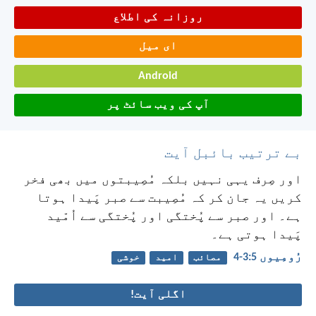
روزانہ کی اطلاع
ای میل
Android
آپ کی ویب سائٹ پر
بے ترتیب بائبل آیت
اور صِرف یہی نہیں بلکہ مُصِیبتوں میں بھی فخر
کریں یہ جان کر کہ مُصِیبت سے صبر پَیدا ہوتا
ہے۔ اور صبر سے پُختگی اور پُختگی سے اُمّید
پَیدا ہوتی ہے۔
رُومِیوں 5:‏3-‏4
مصائب
امید
خوشی
اگلی آیت!