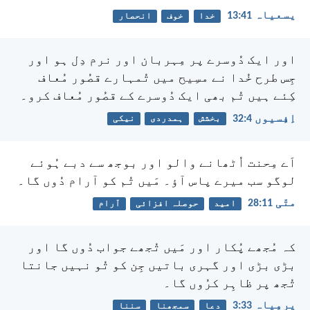
یسعیاہ 41:‏13
خدا
خوف
انحصار
اور ایک دُوسرے پر مِہربان اور نرم دِل ہو اور
جِس طرح خُدا نے مسِیح میں تُمہارے قصُور مُعاف
کِئے ہیں تُم بھی ایک دُوسرے کے قصُور مُعاف کرو۔
اِفِسیوں 4:‏32
بخشش
ہمدردی
نیکی
اَے مِحنت اُٹھانے والو اور بوجھ سے دبے ہُوئے
لوگو سب میرے پاس آؤ۔ مَیں تُم کو آرام دُوں گا۔
متّی 11:‏28
امید
حوصلہ افزائی
آرام
کہ مُجھے پُکار اور مَیں تُجھے جواب دُوں گا اور
بڑی بڑی اور گہری باتیں جِن کو تُو نہیں جانتا
تُجھ پر ظاہِر کرُوں گا۔
یرمِیاہ 33:‏3
دعا
سمجھنا
سننا