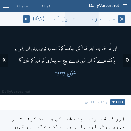
DailyVerses.net
عنوانات
سبسکرائب
سب سے زیادہ مقبول آیات (2\4)
»
«
URD
کِتابِ مُقادّس
اور تُم خُداوند اپنے خُدا کی عِبادت کرنا تب وہ
تیری روٹی اور پانی پر برکت دے گا اور مَیں