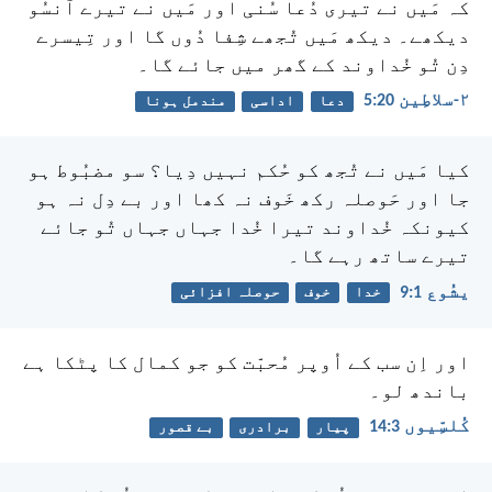
کہ مَیں نے تیری دُعا سُنی اور مَیں نے تیرے آنسُو
دیکھے۔ دیکھ مَیں تُجھے شِفا دُوں گا اور تِیسرے
دِن تُو خُداوند کے گھر میں جائے گا۔
۲-سلاطِین 20:‏5
دعا
اداسی
مندمل ہونا
کیا مَیں نے تُجھ کو حُکم نہیں دِیا؟ سو مضبُوط ہو
جا اور حَوصلہ رکھ خَوف نہ کھا اور بے دِل نہ ہو
کیونکہ خُداوند تیرا خُدا جہاں جہاں تُو جائے
تیرے ساتھ رہے گا۔
یشُوع 1:‏9
خدا
خوف
حوصلہ افزائی
اور اِن سب کے اُوپر مُحبّت کو جو کمال کا پٹکا ہے
باندھ لو۔
کُلسِّیوں 3:‏14
پیار
برادری
بے قصور