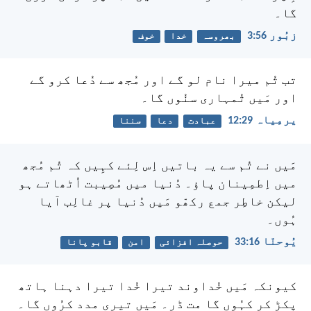
گا۔
زبُور 56:‏3
بھروسہ
خدا
خوف
تب تُم میرا نام لو گے اور مُجھ سے دُعا کرو گے
اور مَیں تُمہاری سنُوں گا۔
یرمِیاہ 29:‏12
عبادت
دعا
سننا
مَیں نے تُم سے یہ باتیں اِس لِئے کہِیں کہ تُم مُجھ
میں اِطمِینان پاؤ۔ دُنیا میں مُصِیبت اُٹھاتے ہو
لیکن خاطِر جمع رکھّو مَیں دُنیا پر غالِب آیا
ہُوں۔
یُوحنّا 16:‏33
حوصلہ افزائی
امن
قابو پانا
کیونکہ مَیں خُداوند تیرا خُدا
تیرا دہنا ہاتھ
پکڑ کر کہُوں گا مت ڈر۔ مَیں تیری مدد کرُوں گا۔