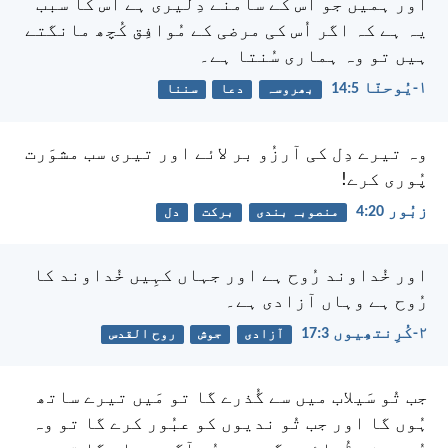
اور ہمیں جو اُس کے سامنے دِلیری ہے اُس کا سبب
یہ ہے کہ اگر اُس کی مرضی کے مُوافِق کُچھ مانگتے
ہیں تو وہ ہماری سُنتا ہے۔
۱-یُوحنّا 5:‏14
بھروسہ
دعا
سننا
وہ تیرے دِل کی آرزُو بر لائے
اور تیری سب مشوَرت
پُوری کرے!
زبُور 20:‏4
منصوبہ بندی
برکت
دل
اور خُداوند رُوح ہے اور جہاں کہِیں خُداوند کا
رُوح ہے وہاں آزادی ہے۔
۲-کُرِنتھِیوں 3:‏17
آزادی
جوش
روح القدس
جب تُو سَیلاب میں سے گُذرے گا تو مَیں تیرے ساتھ
ہُوں گا
اور جب تُو ندیوں کو عبُور کرے گا تو وہ