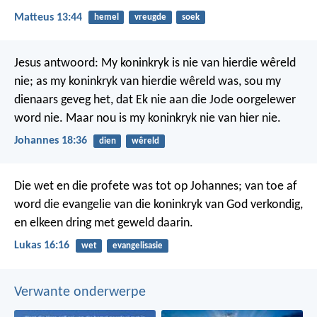
Matteus 13:44
hemel
vreugde
soek
Jesus antwoord: My koninkryk is nie van hierdie wêreld
nie; as my koninkryk van hierdie wêreld was, sou my
dienaars geveg het, dat Ek nie aan die Jode oorgelewer
word nie. Maar nou is my koninkryk nie van hier nie.
Johannes 18:36
dien
wêreld
Die wet en die profete was tot op Johannes; van toe af
word die evangelie van die koninkryk van God verkondig,
en elkeen dring met geweld daarin.
Lukas 16:16
wet
evangelisasie
Verwante onderwerpe