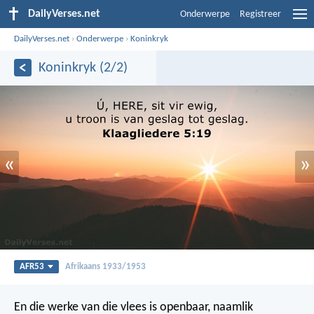
DailyVerses.net
Onderwerpe
Registreer
DailyVerses.net
›
Onderwerpe
›
Koninkryk
Koninkryk (2/2)
«
»
AFR53
Afrikaans 1933/1953
En die werke van die vlees is openbaar, naamlik