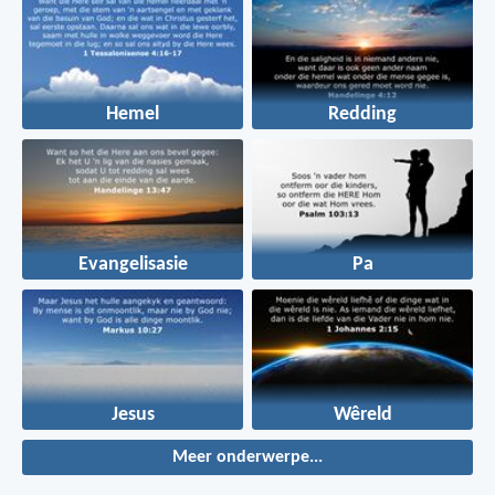
Hemel
Redding
Evangelisasie
Pa
Jesus
Wêreld
Meer onderwerpe...