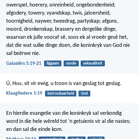
owerspel, hoerery, onreinheid, ongebondenheid;
afgodery, towery, vyandskap, twis, jaloersheid,
toornigheid, naywer, tweedrag, partyskap; afguns,
moord, dronkenskap, brassery en dergelike dinge,
waarvan ek julle vooraf sê, soos ek al vroeër gesê het,
dat die wat sulke dinge doen, die koninkryk van God nie
sal beërwe nie.
Galasiërs 5:19-21
liggaam
sonde
seksualiteit
Ú, H
ere
, sit vir ewig,
u troon is van geslag tot geslag.
Klaagliedere 5:19
betroubaarheid
God
En hierdie evangelie van die koninkryk sal verkondig
word in die hele wêreld tot 'n getuienis vir al die nasies;
en dan sal die einde kom.