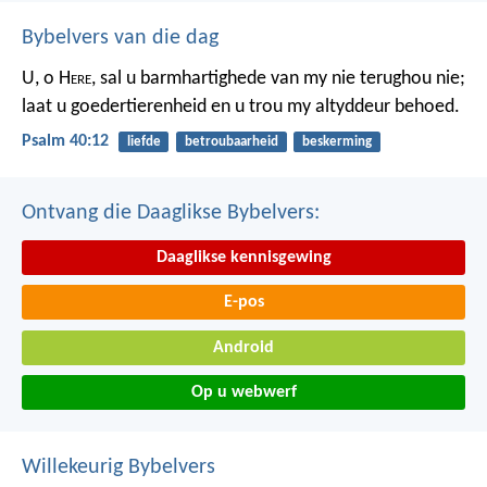
Bybelvers van die dag
U, o H
ere
, sal u barmhartighede van my nie terughou nie;
laat u goedertierenheid en u trou my altyddeur behoed.
Psalm 40:12
liefde
betroubaarheid
beskerming
Ontvang die Daaglikse Bybelvers:
Daaglikse kennisgewing
E-pos
Android
Op u webwerf
Willekeurig Bybelvers