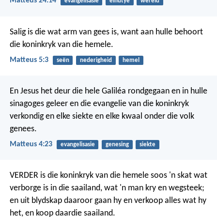
Matteus 24:14
evangelisasie
eindtye
wêreld
Salig is die wat arm van gees is,
want aan hulle behoort
die koninkryk van die hemele.
Matteus 5:3
seën
nederigheid
hemel
En Jesus het deur die hele Galiléa rondgegaan en in hulle
sinagoges geleer en die evangelie van die koninkryk
verkondig en elke siekte en elke kwaal onder die volk
genees.
Matteus 4:23
evangelisasie
genesing
siekte
VERDER is die koninkryk van die hemele soos 'n skat wat
verborge is in die saailand, wat 'n man kry en wegsteek;
en uit blydskap daaroor gaan hy en verkoop alles wat hy
het, en koop daardie saailand.