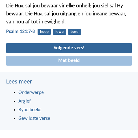
Die H
ere
sal jou bewaar vir elke onheil;
jou siel sal Hy
bewaar.
Die H
ere
sal jou uitgang en jou ingang bewaar,
van nou af tot in ewigheid.
Psalm 121:7-8
hoop
lewe
bose
Volgende vers!
Met beeld
Lees meer
Onderwerpe
Argief
Bybelboeke
Gewildste verse