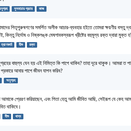
নুগ্রহ
সুসমাচার প্রচার
কাজ
াদের পিতৃপুরুষগণের সমর্পিত অলীক আচার-ব্যবহার হইতে তোমরা ক্ষয়ণীয় বস্তু দ্বারা
াই, কিন্তু নির্দোষ ও নিষ্কলঙ্ক মেষশাবকস্বরূপ খ্রীষ্টের বহুমূল্য রক্ত দ্বারা মুক্ত
ত্রাণকর্তা
যীশু
রক্ত
গ্রহের বাহুল্য যেন হয় এই নিমিত্ত কি পাপে থাকিব? তাহা দূরে থাকুক। আমরা ত পা
ি প্রকারে আবার পাপে জীবন যাপন করিব?
অনুগ্রহ
া আমাকে প্রেরণ করিয়াছেন, এবং পিতা হেতু আমি জীবিত আছি, সেইরূপ যে কেহ আ
বিত থাকিবে।
যীশু
খাদ্য