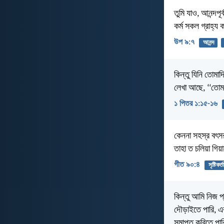
তুমি যাও, আনন্দপূ
কর্ম সকল গ্রাহ্
উপ ৯:৭
আনন্দ
কিন্তু যিনি তোমা
লেখা আছে, ‘‘তোম
১ পিতর ১:১৫-১৬
কেননা সহস্র বৎসর
তাহা ত চলিয়া গিয়
গীত ৯০:৪
সৃষ্টিকর্ত
কিন্তু আমি নিজ প্
দৌড়াইতে পারি, এবং
সমাপ্ত করিতে পা