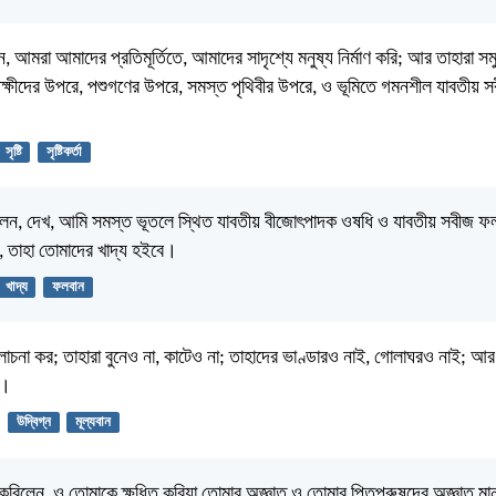
 আমরা আমাদের প্রতিমূর্তিতে, আমাদের সাদৃশ্যে মনুষ্য নির্মাণ করি; আর তাহারা সম
্ষীদের উপরে, পশুগণের উপরে, সমস্ত পৃথিবীর উপরে, ও ভূমিতে গমনশীল যাবতীয় স
সৃষ্টি
সৃষ্টিকর্তা
ন, দেখ, আমি সমস্ত ভূতলে স্থিত যাবতীয় বীজোৎপাদক ওষধি ও যাবতীয় সবীজ ফলদা
, তাহা তোমাদের খাদ্য হইবে।
খাদ্য
ফলবান
চনা কর; তাহারা বুনেও না, কাটেও না; তাহাদের ভাণ্ডারও নাই, গোলাঘরও নাই; আর
ন।
উদ্বিগ্ন
মূল্যবান
রিলেন, ও তোমাকে ক্ষুধিত করিয়া তোমার অজ্ঞাত ও তোমার পিতৃপুরুষদের অজ্ঞাত মান্