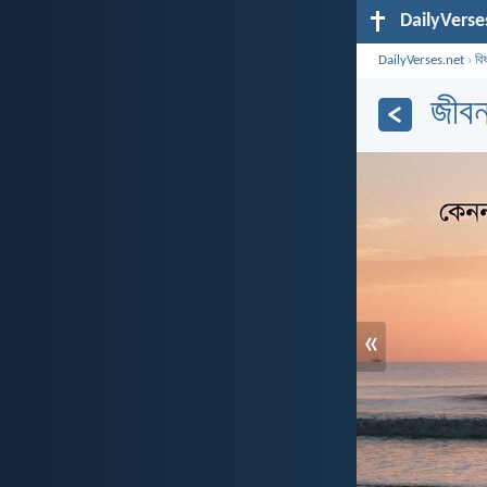
DailyVerse
DailyVerses.net
›
বি
জীবন
«