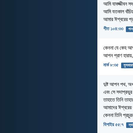
আমি যাবজ্জীবন সদা
আমি যতকাল বাঁচিয়
আমার ঈশ্বরের প্
গীত ১০৪:৩৩
গান
কেননা যে কেহ আপন
আপন প্রাণ হারায়,
মার্ক ৮:৩৫
সুসমাচা
দুষ্ট আপন পথ, অধ
এবং সে সদাপ্রভুর
তাহাতে তিনি তাহা
আমাদের ঈশ্বরের 
কেননা তিনি প্রচুর
যিশাইয় ৫৫:৭
ন্য