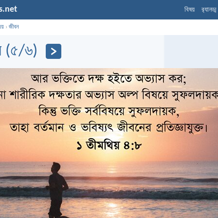
s.net
বিষয়
র‌্যানড্
ষয়
›
জীবন
 (৫/৬)