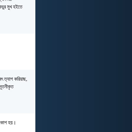
রভুর মুখ হইতে
বৎ ত্যাগ করিয়াছ,
 নূতনীকৃত
্রকাশ হয়।