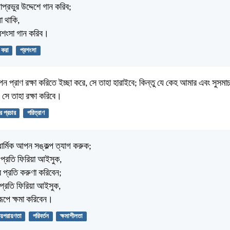
প্রভুর উদ্দেশে গান করিব;
া থাকি,
রশংসা গান করিব।
 করা
প্রশংসা
 প্রাণ রক্ষা করিতে ইচ্ছা করে, সে তাহা হারাইবে; কিন্তু যে কেহ আমার এবং সুসমাচ
 সে তাহা রক্ষা করিবে।
র প্রচার
পরিত্রাণ
ার্মিক আপন সঙ্কল্প ত্যাগ করুক;
 প্রতি ফিরিয়া আইসুক,
র প্রতি করুণা করিবেন;
প্রতি ফিরিয়া আইসুক,
রূপে ক্ষমা করিবেন।
ায়পরায়ণতা
পরিবর্তন
ক্ষমাশীলতা