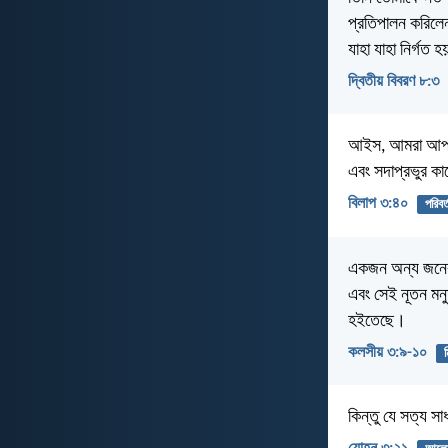
প্রতিপালন করিলেন
যাহা যাহা নির্গত হ
দ্বিতীয় বিবরণ ৮:৩
আইস, আমরা আপন 
এবং সদাপ্রভুর ক
বিলাপ ৩:৪০
পরিবর্
একজন অন্য জনের ক
এবং সেই নূতন মনুষ্
হইতেছে।
কলসীয় ৩:৯-১০
ম
কিন্তু যে সত্য স