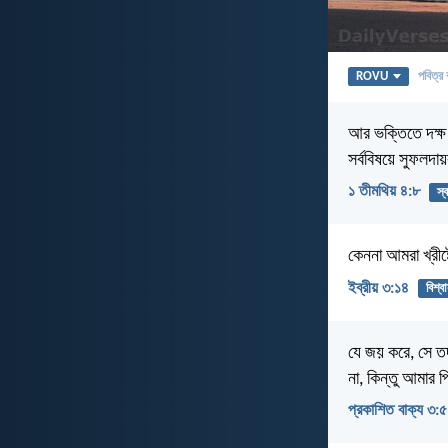
ROVU
পবিত্র 
আর ভক্তিতে দক্ষ 
সর্ববিষয়ে সুফলদায়
১ তীমথিয় ৪:৮
স্ব
কেননা আমরা খ্রীষ
ইব্রীয় ৩:১৪
বিশ্ব
যে জয় করে, সে তদ
না, কিন্তু আমার প
প্রকাশিত বাক্য ৩:৫