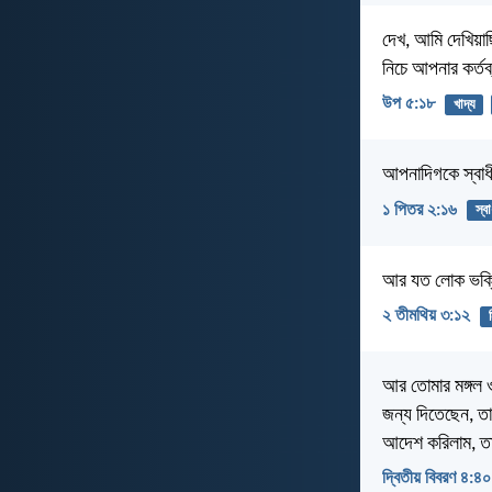
দেখ, আমি দেখিয়াছ
নিচে আপনার কর্ত
উপ ৫:১৮
খাদ্য
আপনাদিগকে স্বাধ
১ পিতর ২:১৬
স্ব
আর যত লোক ভক্তিভ
২ তীমথিয় ৩:১২
আর তোমার মঙ্গল ও
জন্য দিতেছেন, তা
আদেশ করিলাম, ত
দ্বিতীয় বিবরণ ৪:৪০