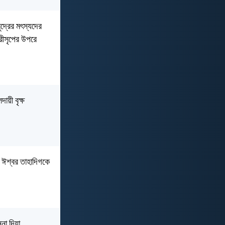
ুদ্রের মৎস্যদের
রীসৃপের উপরে
য়ী বৃক্ষ
 ঈশ্বর তাহাদিগকে
না দিয়া