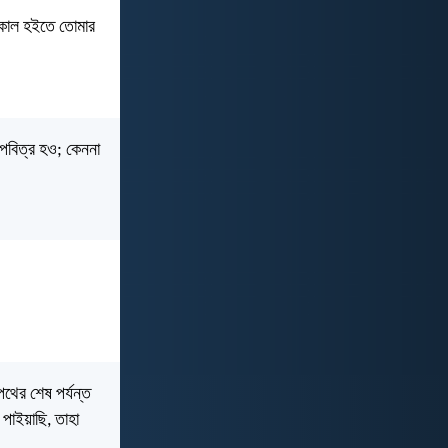
্ব কাল হইতে তোমার
 পবিত্র হও; কেননা
পথের শেষ পর্যন্ত
 পাইয়াছি, তাহা