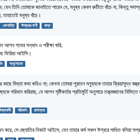
; যেন তিনি তোমাকে জানাইতে পারেন যে, মনুষ্য কেবল রুটিতে বাঁচে না, কিন্তু সদাপ্
য়, তাহাতেই মনুষ্য বাঁচে।
ভোগান্তি
ঈশ্বরের বাণী
খাদ্য
আপন পথের সন্ধান ও পরীক্ষা করি,
াছে ফিরিয়া আইসি।
তন
অনুশোচনা
াছে মিথ্যা কথা কহিও না; কেননা তোমরা পুরাতন মনুষ্যকে তাহার ক্রিয়াসুদ্ধ বস্ত্র
যকে পরিধান করিয়াছ, যে আপন সৃষ্টিকর্তার প্রতিমূর্তি অনুসারে তত্ত্বজ্ঞানের নিমিত্ত
িথ্যাবাদী
পরিবর্তন
রূপান্তর
াধন করে, সে জ্যোতির নিকটে আইসে, যেন তাহার কর্ম সকল ঈশ্বরে সাধিত বলিয়া সপ