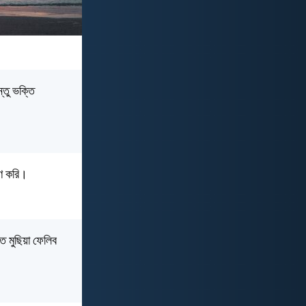
্তু ভক্তি
রণ করি।
ে মুছিয়া ফেলিব