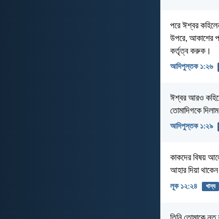
পরে ঈশ্বর কহিলেন,
উপরে, আকাশের পক
কর্তৃত্ব করুক।
আদিপুস্তক ১:২৬
ঈশ্বর আরও কহিলে
তোমাদিগকে দিলাম
আদিপুস্তক ১:২৯
কাকদের বিষয় আলো
আহার দিয়া থাকে
লূক ১২:২৪
খাদ্য
তিনি তোমাকে নত ক