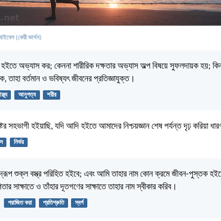
বাইবেল (কেরী ভার্সন)
হইতে অভ্যাস কর; কেননা শারীরিক দক্ষতার অভ্যাস অল্প বিষয়ে সুফলদায়ক হয়; কিন
ক, তাহা বর্তমান ও ভবিষ্যৎ জীবনের প্রতিজ্ঞাযুক্ত।
াস্থ্য
আনুগত্য
শরীর
্টের সহভাগী হইয়াছি, যদি আদি হইতে আমাদের নিশ্চয়জ্ঞান শেষ পর্যন্ত দৃঢ় করিয়া ধা
াস
নির্ভর
্রূপ শুক্ল বস্ত্র পরিহিত হইবে; এবং আমি তাহার নাম কোন ক্রমে জীবন-পুস্তক হইত
িতার সাক্ষাতে ও তাঁহার দূতগণের সাক্ষাতে তাহার নাম স্বীকার করিব।
পরাজিত করা
প্রতিশ্রুতি
স্বর্গ