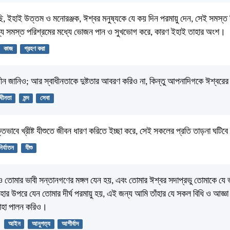
ি, ইহাই উত্তম ও মনোরঞ্জক, ঈশ্বর মনুষ্যকে যে কয় দিন পরমায়ু দেন, সেই সমস্ত দি
ব্য সমস্ত পরিশ্রমের মধ্যে ভোজন পান ও সুখভোগ করে, কারণ ইহাই তাহার অংশ।
কাজ
গ্রহণ করা
ীন জানিও; আর স্বাধীনতাকে দুষ্টতার আবরণ করিও না, কিন্তু আপনাদিগকে ঈশ্বরে
াধীনতা
মন্দ
সেবা
াবে খ্রীষ্ট যীশুতে জীবন ধারণ করিতে ইচ্ছা করে, সেই সকলের প্রতি তাড়না ঘটিব
নির্যাতন
যীশু
 তোমার ভাবী সন্তানগণের মঙ্গল যেন হয়, এবং তোমার ঈশ্বর সদাপ্রভু তোমাকে যে ভ
হার উপরে যেন তোমার দীর্ঘ পরমায়ু হয়, এই জন্য আমি তাঁহার যে সকল বিধি ও আজ্ঞ
াহা পালন করিও।
আইন
আনুগত্য
আশীর্বাদ