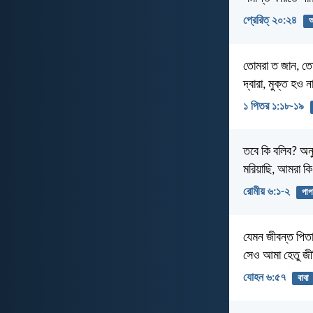
প্রেরিত্‌ ২০:২৪
অ
তোমরা ত জান, তোম
দ্বারা, মুক্ত হও ন
১ পিতর ১:১৮-১৯
তবে কি বলিব? অনু
মরিয়াছি, আমরা ক
রোমীয় ৬:১-২
পাপ
যেমন জীবন্ত পিত
সেও আমা হেতু জী
যোহন ৬:৫৭
বাবা