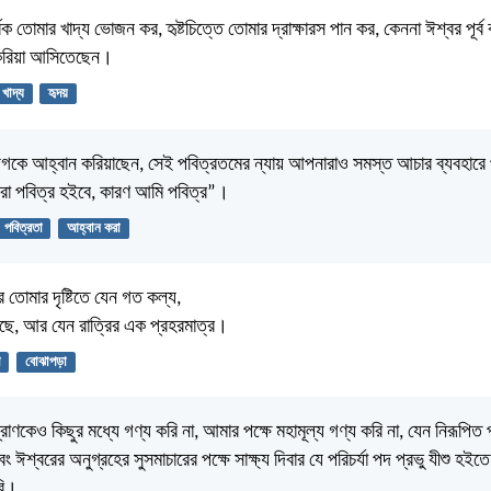
র্বক তোমার খাদ্য ভোজন কর, হৃষ্টচিত্তে তোমার দ্রাক্ষারস পান কর, কেননা ঈশ্বর পূর
য করিয়া আসিতেছেন।
খাদ্য
হৃদয়
দিগকে আহ্বান করিয়াছেন, সেই পবিত্রতমের ন্যায় আপনারাও সমস্ত আচার ব্যবহারে
রা পবিত্র হইবে, কারণ আমি পবিত্র”।
পবিত্রতা
আহ্বান করা
 তোমার দৃষ্টিতে যেন গত কল্য,
াছে, আর যেন রাত্রির এক প্রহরমাত্র।
া
বোঝাপড়া
রাণকেও কিছুর মধ্যে গণ্য করি না, আমার পক্ষে মহামূল্য গণ্য করি না, যেন নিরূপিত 
 ঈশ্বরের অনুগ্রহের সুসমাচারের পক্ষে সাক্ষ্য দিবার যে পরিচর্যা পদ প্রভু যীশু হইতে
রি।