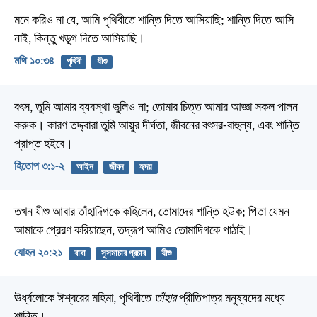
মনে করিও না যে, আমি পৃথিবীতে শান্তি দিতে আসিয়াছি; শান্তি দিতে আসি
নাই, কিন্তু খড়্‌গ দিতে আসিয়াছি।
মথি ১০:৩৪
পৃথিবী
যীশু
বৎস, তুমি আমার ব্যবস্থা ভুলিও না;
তোমার চিত্ত আমার আজ্ঞা সকল পালন
করুক।
কারণ তদ্দ্বারা তুমি আয়ুর দীর্ঘতা,
জীবনের বৎসর-বাহুল্য, এবং শান্তি
প্রাপ্ত হইবে।
হিতোপ ৩:১-২
আইন
জীবন
হৃদয়
তখন যীশু আবার তাঁহাদিগকে কহিলেন, তোমাদের শান্তি হউক; পিতা যেমন
আমাকে প্রেরণ করিয়াছেন, তদ্রূপ আমিও তোমাদিগকে পাঠাই।
যোহন ২০:২১
বাবা
সুসমাচার প্রচার
যীশু
ঊর্ধ্বলোকে ঈশ্বরের মহিমা,
পৃথিবীতে
তাঁহার
প্রীতিপাত্র মনুষ্যদের মধ্যে