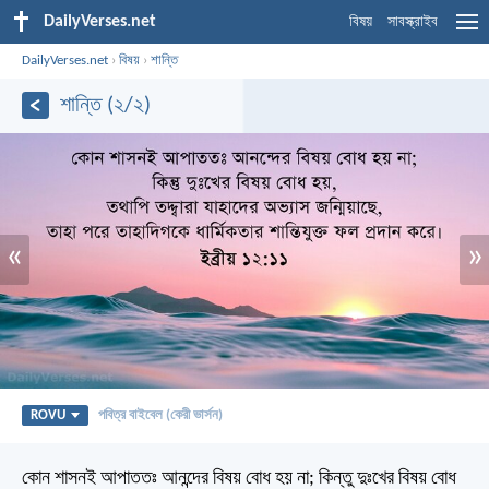
DailyVerses.net
বিষয়
সাবস্ক্রাইব
DailyVerses.net
›
বিষয়
›
শান্তি
শান্তি (২/২)
«
»
ROVU
পবিত্র বাইবেল (কেরী ভার্সন)
কোন শাসনই আপাততঃ আনন্দের বিষয় বোধ হয় না; কিন্তু দুঃখের বিষয় বোধ