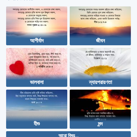
আশীর্বাদ
জীবন
ভালবাসা
ন্যায়পরায়ণতা
যীশু
মন্দ
আরো বিষয়...