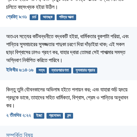
চলিতে বহুসংখ্যক হইয়া উঠিল।
প্রেরিত্‌ ৯:৩১
চার্চ
আতঙ্ক
পবিত্র আত্মা
অতএব সত্যের কটিবন্ধনীতে বদ্ধকটি হইয়া, ধার্মিকতার বুকপাটা পরিয়া, এবং
শান্তির সুসমাচারের সুসজ্জতার পাদুকা চরণে দিয়া দাঁড়াইয়া থাক; এই সকল
ছাড়া বিশ্বাসের ঢালও গ্রহণ কর, যাহার দ্বারা তোমরা সেই পাপাত্মার সমস্ত
অগ্নিবাণ নির্বাপিত করিতে পারিবে।
ইফিষীয় ৬:১৪-১৬
সত্য
ন্যায়পরায়ণতা
সুসমাচার প্রচার
কিন্তু তুমি যৌবনকালের অভিলাষ হইতে পলায়ন কর; এবং যাহারা শুচি হৃদয়ে
প্রভুকে ডাকে, তাহাদের সহিত ধার্মিকতা, বিশ্বাস, প্রেম ও শান্তির অনুধাবন
কর।
২ তীমথিয় ২:২২
ইচ্ছা
প্রলোভন
মন্দ
সম্পর্কিত বিষয়