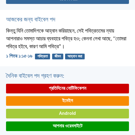
আজকের জন্য বাইবেল পদ
কিন্তু যিনি তোমাদিগকে আহ্বান করিয়াছেন, সেই পবিত্রতমের ন্যায়
আপনারাও সমস্ত আচার ব্যবহারে পবিত্র হও; কেননা লেখা আছে, ‘‘তোমরা
পবিত্র হইবে, কারণ আমি পবিত্র”।
১ পিতর ১:১৫-১৬
পবিত্রতা
জীবন
আহ্বান করা
দৈনিক বাইবেল পদ গ্রহণ করুন:
প্রতিদিনের নোটিফিকেশন
ইমেইল
Android
আপনার ওয়েবসাইটে