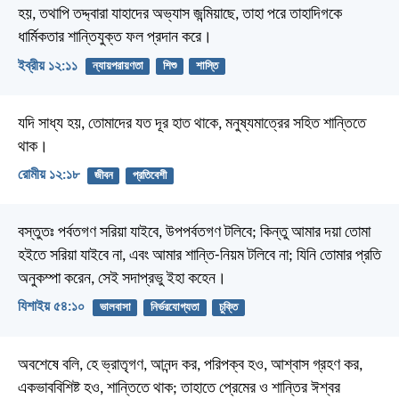
হয়, তথাপি তদ্দ্বারা যাহাদের অভ্যাস জন্মিয়াছে, তাহা পরে তাহাদিগকে
ধার্মিকতার শান্তিযুক্ত ফল প্রদান করে।
ইব্রীয় ১২:১১
ন্যায়পরায়ণতা
শিশু
শাস্তি
যদি সাধ্য হয়, তোমাদের যত দূর হাত থাকে, মনুষ্যমাত্রের সহিত শান্তিতে
থাক।
রোমীয় ১২:১৮
জীবন
প্রতিবেশী
বস্তুতঃ পর্বতগণ সরিয়া যাইবে, উপপর্বতগণ টলিবে; কিন্তু আমার দয়া তোমা
হইতে সরিয়া যাইবে না, এবং আমার শান্তি-নিয়ম টলিবে না; যিনি তোমার প্রতি
অনুকম্পা করেন, সেই সদাপ্রভু ইহা কহেন।
যিশাইয় ৫৪:১০
ভালবাসা
নির্ভরযোগ্যতা
চুক্তি
অবশেষে বলি, হে ভ্রাতৃগণ, আনন্দ কর, পরিপক্ব হও, আশ্বাস গ্রহণ কর,
একভাববিশিষ্ট হও, শান্তিতে থাক; তাহাতে প্রেমের ও শান্তির ঈশ্বর