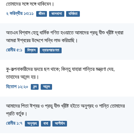
তোমাদের সঙ্গে সঙ্গে থাকিবেন।
২ করিন্থীয় ১৩:১১
জীবন
ভালবাসা
ঘনিষ্ঠতা
অতএব বিশ্বাস হেতু ধার্মিক গণিত হওয়াতে আমাদের প্রভু যীশু খ্রীষ্ট দ্বারা
আমরা ঈশ্বরের উদ্দেশে সন্ধি লাভ করিয়াছি।
রোমীয় ৫:১
বিশ্বাস
ন্যায়পরায়ণতা
কু-কল্পনাকারীদের হৃদয়ে ছল থাকে;
কিন্তু যাহারা শান্তির মন্ত্রণা দেয়,
তাহাদের আনন্দ হয়।
হিতোপ ১২:২০
মন্দ
আনন্দ
আমাদের পিতা ঈশ্বর ও প্রভু যীশু খ্রীষ্ট হইতে অনুগ্রহ ও শান্তি তোমাদের
প্রতি বর্তুক।
রোমীয় ১:৭
অনুগ্রহ
বাবা
আশীর্বাদ