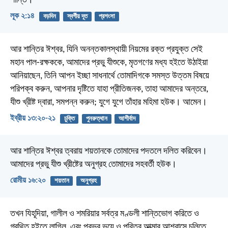
শান্তি।
লূক ২:১৪
বড়দিন
স্বর্গীয় দূত
প্রশংসা
আর শান্তির ঈশ্বর, যিনি অনন্তকালস্থায়ী নিয়মের রক্ত প্রযুক্ত সেই
মহান পাল-রক্ষককে, আমাদের প্রভু যীশুকে, মৃতগণের মধ্য হইতে উঠাইয়া
আনিয়াছেন, তিনি আপন ইচ্ছা সাধনার্থে তোমাদিগকে সমস্ত উত্তম বিষয়ে
পরিপক্ব করুন, আপনার দৃষ্টিতে যাহা প্রীতিজনক, তাহা আমাদের অন্তরে,
যীশু খ্রীষ্ট দ্বারা, সমপন্ন করুন; যুগে যুগে তাঁহার মহিমা হউক। আমেন।
ইব্রীয় ১৩:২০-২১
চুক্তি
পুনরুত্থান
আশীর্বাদ
আর শান্তির ঈশ্বর ত্বরায় শয়তানকে তোমাদের পদতলে দলিত করিবেন।
আমাদের প্রভু যীশু খ্রীষ্টের অনুগ্রহ তোমাদের সহবর্তী হউক।
রোমীয় ১৬:২০
শয়তান
অনুগ্রহ
তখন যিহূদিয়া, গালীল ও শমরিয়ার সর্বত্র মণ্ডলী শান্তিভোগ করিতে ও
গ্রথিত হইতে লাগিল, এবং প্রভুর ভয়ে ও পবিত্র আত্মার আশ্বাসে চলিতে