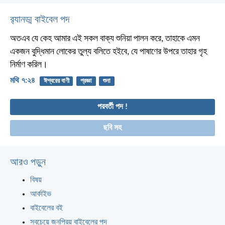
র‌্যানড্ম বাইবেল পদ
অতএব যে কেহ আমার এই সকল বাক্য শুনিয়া পালন করে, তাহাকে এমন
একজন বুদ্ধিমান লোকের তুল্য বলিতে হইবে, যে পাষাণের উপরে তাহার গৃহ
নির্মাণ করিল।
মথি ৭:২৪
ঈশ্বরের বাণী
প্রজ্ঞা
শুনা
পরবর্তী পদ !
ছবি সহ
আরও পড়ুন
বিষয়
আর্কাইভ
বাইবেলের বই
সবচেয়ে জনপ্রিয় বাইবেলের পদ