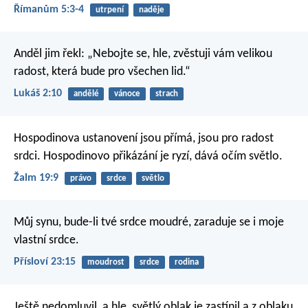
Římanům 5:3-4
utrpení
naděje
Anděl jim řekl: „Nebojte se, hle, zvěstuji vám velikou
radost, která bude pro všechen lid.“
Lukáš 2:10
andělé
vánoce
strach
Hospodinova ustanovení jsou přímá, jsou pro radost
srdci. Hospodinovo přikázání je ryzí, dává očím světlo.
Žalm 19:9
právo
srdce
světlo
Můj synu, bude-li tvé srdce moudré,
zaraduje se i moje
vlastní srdce.
Přísloví 23:15
moudrost
srdce
rodina
Ještě nedomluvil, a hle, světlý oblak je zastínil a z oblaku