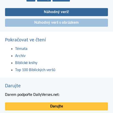
Náhodný verš!
Náhodný verš s obrázkem
Pokračovat ve čtení
Témata
Archiv
Biblické knihy
Top 100 Biblických veršů
Darujte
Darem podpořte DailyVerses.net:
Darujte