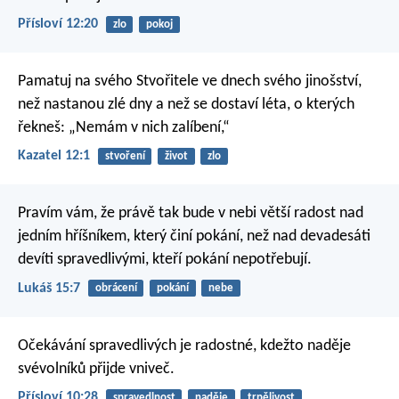
Přísloví 12:20
zlo
pokoj
Pamatuj na svého Stvořitele
ve dnech svého jinošství,
než nastanou zlé dny
a než se dostaví léta, o kterých
řekneš:
„Nemám v nich zalíbení,“
Kazatel 12:1
stvoření
život
zlo
Pravím vám, že právě tak bude v nebi větší radost nad
jedním hříšníkem, který činí pokání, než nad devadesáti
devíti spravedlivými, kteří pokání nepotřebují.
Lukáš 15:7
obrácení
pokání
nebe
Očekávání spravedlivých je radostné,
kdežto naděje
svévolníků přijde vniveč.
Přísloví 10:28
spravedlnost
naděje
trpělivost