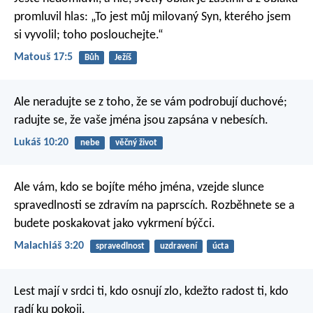
promluvil hlas: „To jest můj milovaný Syn, kterého jsem
si vyvolil; toho poslouchejte.“
Matouš 17:5
Bůh
Ježíš
Ale neradujte se z toho, že se vám podrobují duchové;
radujte se, že vaše jména jsou zapsána v nebesích.
Lukáš 10:20
nebe
věčný život
Ale vám, kdo se bojíte mého jména,
vzejde slunce
spravedlnosti
se zdravím na paprscích.
Rozběhnete se a
budete poskakovat
jako vykrmení býčci.
Malachiáš 3:20
spravedlnost
uzdravení
úcta
Lest mají v srdci ti, kdo osnují zlo,
kdežto radost ti, kdo
radí ku pokoji.