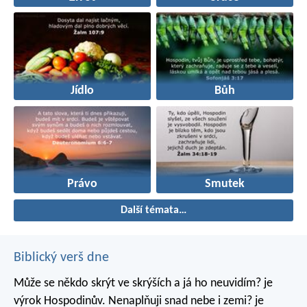
Jídlo
Bůh
Právo
Smutek
Další témata…
Biblický verš dne
Může se někdo skrýt ve skrýších
a já ho neuvidím? je
výrok Hospodinův.
Nenaplňuji snad nebe i zemi? je