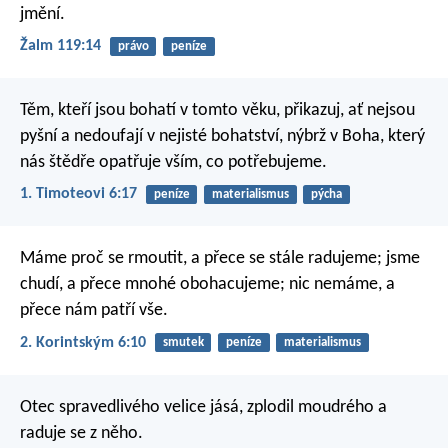
jmění.
Žalm 119:14
právo
peníze
Těm, kteří jsou bohatí v tomto věku, přikazuj, ať nejsou
pyšní a nedoufají v nejisté bohatství, nýbrž v Boha, který
nás štědře opatřuje vším, co potřebujeme.
1. Timoteovi 6:17
peníze
materialismus
pýcha
Máme proč se rmoutit, a přece se stále radujeme; jsme
chudí, a přece mnohé obohacujeme; nic nemáme, a
přece nám patří vše.
2. Korintským 6:10
smutek
peníze
materialismus
Otec spravedlivého velice jásá,
zplodil moudrého a
raduje se z něho.