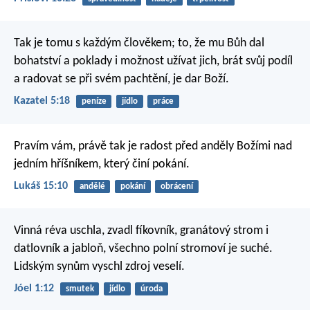
Tak je tomu s každým člověkem; to, že mu Bůh dal
bohatství a poklady i možnost užívat jich, brát svůj podíl
a radovat se při svém pachtění, je dar Boží.
Kazatel 5:18
peníze
jídlo
práce
Pravím vám, právě tak je radost před anděly Božími nad
jedním hříšníkem, který činí pokání.
Lukáš 15:10
andělé
pokání
obrácení
Vinná réva uschla, zvadl fíkovník,
granátový strom i
datlovník a jabloň,
všechno polní stromoví je suché.
Lidským synům vyschl zdroj veselí.
Jóel 1:12
smutek
jídlo
úroda