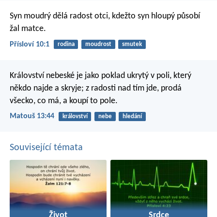
Syn moudrý dělá radost otci,
kdežto syn hloupý působí
žal matce.
Přísloví 10:1
rodina
moudrost
smutek
Království nebeské je jako poklad ukrytý v poli, který
někdo najde a skryje; z radosti nad tím jde, prodá
všecko, co má, a koupí to pole.
Matouš 13:44
království
nebe
hledání
Související témata
Život
Srdce