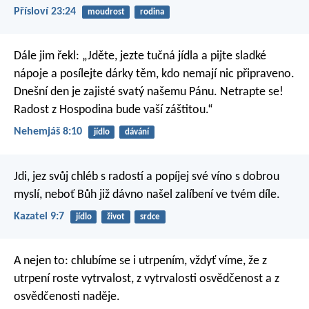
Přísloví 23:24
moudrost
rodina
Dále jim řekl: „Jděte, jezte tučná jídla a pijte sladké
nápoje a posílejte dárky těm, kdo nemají nic připraveno.
Dnešní den je zajisté svatý našemu Pánu. Netrapte se!
Radost z Hospodina bude vaší záštitou.“
Nehemjáš 8:10
jídlo
dávání
Jdi, jez svůj chléb s radostí a popíjej své víno s dobrou
myslí, neboť Bůh již dávno našel zalíbení ve tvém díle.
Kazatel 9:7
jídlo
život
srdce
A nejen to: chlubíme se i utrpením, vždyť víme, že z
utrpení roste vytrvalost, z vytrvalosti osvědčenost a z
osvědčenosti naděje.