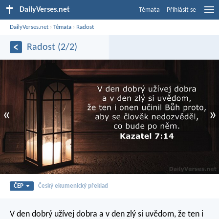
DailyVerses.net
Témata
Přihlásit se
DailyVerses.net
›
Témata
›
Radost
Radost (2/2)
«
»
ČEP
Český ekumenický překlad
V den dobrý užívej dobra
a v den zlý si uvědom,
že ten i