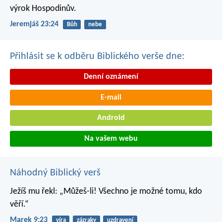
výrok Hospodinův.
Jeremjáš 23:24
Bůh
nebe
Přihlásit se k odběru Biblického verše dne:
Denní oznámení
E-mail
Android
Na vašem webu
Náhodný Biblický verš
Ježíš mu řekl: „Můžeš-li! Všechno je možné tomu, kdo
věří.“
Marek 9:23
víra
zázraky
uzdravení