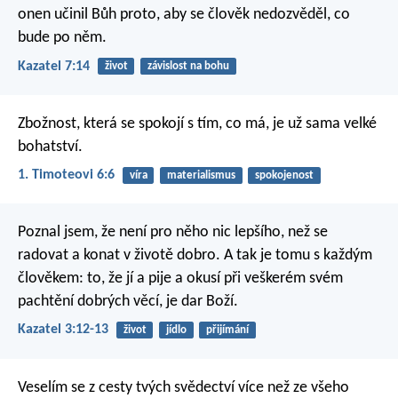
onen učinil Bůh proto,
aby se člověk nedozvěděl, co
bude po něm.
Kazatel 7:14
život
závislost na bohu
Zbožnost, která se spokojí s tím, co má, je už sama velké
bohatství.
1. Timoteovi 6:6
víra
materialismus
spokojenost
Poznal jsem, že není pro něho nic lepšího, než se
radovat a konat v životě dobro. A tak je tomu s každým
člověkem: to, že jí a pije a okusí při veškerém svém
pachtění dobrých věcí, je dar Boží.
Kazatel 3:12-13
život
jídlo
přijímání
Veselím se z cesty tvých svědectví
více než ze všeho