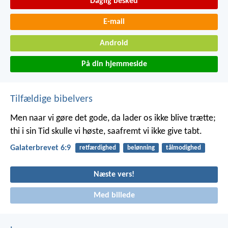
Daglig besked
E-mail
Android
På din hjemmeside
Tilfældige bibelvers
Men naar vi gøre det gode, da lader os ikke blive trætte;
thi i sin Tid skulle vi høste, saafremt vi ikke give tabt.
Galaterbrevet 6:9
retfærdighed
belønning
tålmodighed
Næste vers!
Med billede