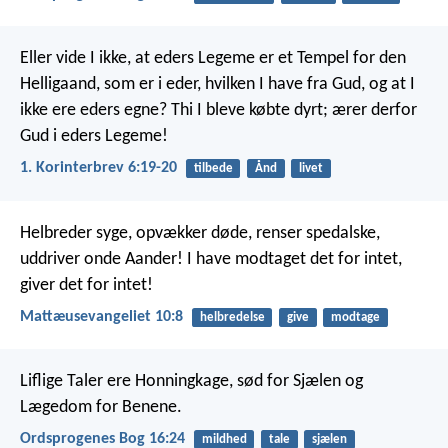
Eller vide I ikke, at eders Legeme er et Tempel for den
Helligaand, som er i eder, hvilken I have fra Gud, og at I
ikke ere eders egne? Thi I bleve købte dyrt; ærer derfor
Gud i eders Legeme!
1. Korinterbrev 6:19-20
tilbede
Ånd
livet
Helbreder syge, opvækker døde, renser spedalske,
uddriver onde Aander! I have modtaget det for intet,
giver det for intet!
Mattæusevangeliet 10:8
helbredelse
give
modtage
Liflige Taler ere Honningkage,
sød for Sjælen og
Lægedom for Benene.
Ordsprogenes Bog 16:24
mildhed
tale
sjælen