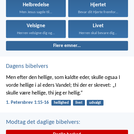
Helbredelse
Hjertet
Men Jesus sagde til...
Bevar dit Hjerte fremfor...
Velsigne
Livet
Herren velsigne dig og...
Herren skal bevare dig...
Flere emner...
Dagens bibelvers
Men efter den hellige, som kaldte eder, skulle ogsaa I
vorde hellige i al eders Vandel; thi der er skrevet: „I
skulle være hellige, thi jeg er hellig.“
1. Petersbrev 1:15-16
hellighed
livet
udvalgt
Modtag det daglige bibelvers: