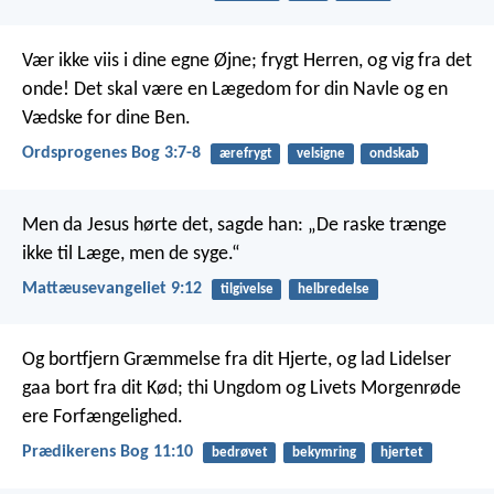
Vær ikke viis i dine egne Øjne;
frygt Herren, og vig fra det
onde!
Det skal være en Lægedom for din Navle
og en
Vædske for dine Ben.
Ordsprogenes Bog 3:7-8
ærefrygt
velsigne
ondskab
Men da Jesus hørte det, sagde han: „De raske trænge
ikke til Læge, men de syge.“
Mattæusevangeliet 9:12
tilgivelse
helbredelse
Og bortfjern Græmmelse fra dit Hjerte, og lad Lidelser
gaa bort fra dit Kød; thi Ungdom og Livets Morgenrøde
ere Forfængelighed.
Prædikerens Bog 11:10
bedrøvet
bekymring
hjertet