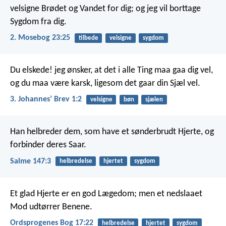
velsigne Brødet og Vandet for dig; og jeg vil borttage
Sygdom fra dig.
2. Mosebog 23:25
tilbede
velsigne
sygdom
Du elskede! jeg ønsker, at det i alle Ting maa gaa dig vel,
og du maa være karsk, ligesom det gaar din Sjæl vel.
3. Johannesʼ Brev 1:2
velsigne
bøn
sjælen
Han helbreder dem, som have et sønderbrudt Hjerte,
og
forbinder deres Saar.
Salme 147:3
helbredelse
hjertet
sygdom
Et glad Hjerte er en god Lægedom;
men et nedslaaet
Mod udtørrer Benene.
Ordsprogenes Bog 17:22
helbredelse
hjertet
sygdom