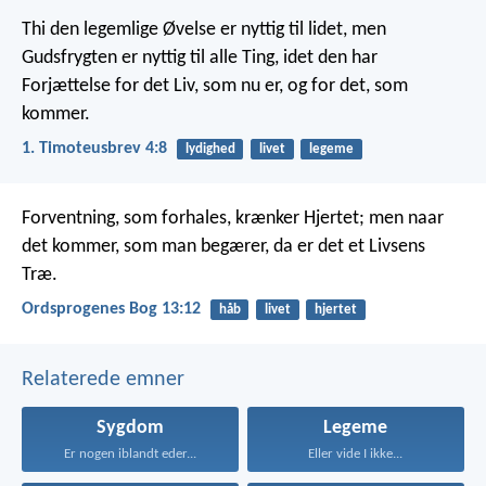
Thi den legemlige Øvelse er nyttig til lidet, men
Gudsfrygten er nyttig til alle Ting, idet den har
Forjættelse for det Liv, som nu er, og for det, som
kommer.
1. Timoteusbrev 4:8
lydighed
livet
legeme
Forventning, som forhales, krænker Hjertet;
men naar
det kommer, som man begærer, da er det et Livsens
Træ.
Ordsprogenes Bog 13:12
håb
livet
hjertet
Relaterede emner
Sygdom
Legeme
Er nogen iblandt eder...
Eller vide I ikke...