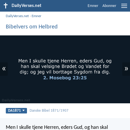
DailyVerses.net
Emner
Abonner
DailyVerses.net
›
Emner
Bibelvers om Helbred
«
»
DA1871
Danske Bibel 1871/1907
Men I skulle tjene Herren, eders Gud, og han skal