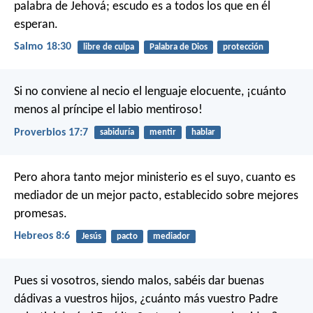
palabra de Jehová;
escudo es a todos los que en él
esperan.
Salmo 18:30
libre de culpa
Palabra de Dios
protección
Si no conviene al necio el lenguaje elocuente,
¡cuánto
menos al príncipe el labio mentiroso!
Proverbios 17:7
sabiduría
mentir
hablar
Pero ahora tanto mejor ministerio es el suyo, cuanto es
mediador de un mejor pacto, establecido sobre mejores
promesas.
Hebreos 8:6
Jesús
pacto
mediador
Pues si vosotros, siendo malos, sabéis dar buenas
dádivas a vuestros hijos, ¿cuánto más vuestro Padre