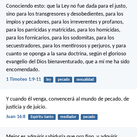
Conociendo esto: que la Ley no fue dada para el justo,
sino para los transgresores y desobedientes, para los
impíos y pecadores, para los irreverentes y profanos,
para los parricidas y matricidas, para los homicidas,
para los fornicarios, para los sodomitas, para los
secuestradores, para los mentirosos y perjuros, y para
cuanto se oponga a la sana doctrina, según el glorioso
evangelio del Dios bienaventurado, que a mí me ha sido
encomendado.
1 Timoteo 1:9-11
ley
pecado
sexualidad
Y cuando él venga, convencerá al mundo de pecado, de
justicia y de juicio.
Juan 16:8
Espíritu Santo
mediador
pecado
Mejor es adquirir sabiduría que oro fino,
y adquirir