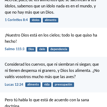
Acerca, pues, de los alimentos que se sacrifican a los
ídolos, sabemos que un ídolo nada es en el mundo, y
que no hay más que un Dios.
1 Corintios 8:4
ídolos
alimento
¡Nuestro Dios está en los cielos;
todo lo que quiso ha
hecho!
Salmo 115:3
Dios
cielo
dependencia
Considerad los cuervos, que ni siembran ni siegan; que
ni tienen despensa ni granero, y Dios los alimenta. ¿No
valéis vosotros mucho más que las aves?
Lucas 12:24
alimento
vida
preocupación
Pero tú habla lo que está de acuerdo con la sana
doctrina.