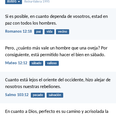
RVR95
Reina-Valera 1995
Si es posible, en cuanto dependa de vosotros, estad en
paz con todos los hombres.
Romanos 12:18
paz
vida
vecino
Pero, ¿cuánto más vale un hombre que una oveja? Por
consiguiente, está permitido hacer el bien en sábado.
Mateo 12:12
sábado
valioso
Cuanto está lejos el oriente del occidente,
hizo alejar de
nosotros nuestras rebeliones.
Salmo 103:12
pecado
salvación
En cuanto a Dios, perfecto es su camino
y acrisolada la