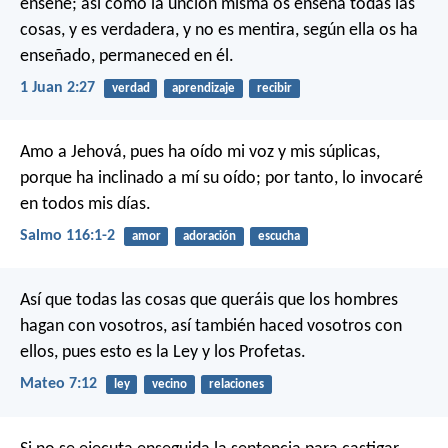
enseñe; así como la unción misma os enseña todas las
cosas, y es verdadera, y no es mentira, según ella os ha
enseñado, permaneced en él.
1 Juan 2:27
verdad
aprendizaje
recibir
Amo a Jehová,
pues ha oído mi voz y mis súplicas,
porque ha inclinado a mí su oído;
por tanto, lo invocaré
en todos mis días.
Salmo 116:1-2
amor
adoración
escucha
Así que todas las cosas que queráis que los hombres
hagan con vosotros, así también haced vosotros con
ellos, pues esto es la Ley y los Profetas.
Mateo 7:12
ley
vecino
relaciones