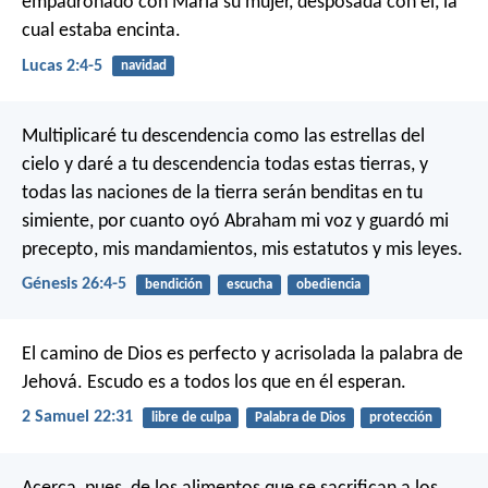
empadronado con María su mujer, desposada con él, la
cual estaba encinta.
Lucas 2:4-5
navidad
Multiplicaré tu descendencia como las estrellas del
cielo y daré a tu descendencia todas estas tierras, y
todas las naciones de la tierra serán benditas en tu
simiente, por cuanto oyó Abraham mi voz y guardó mi
precepto, mis mandamientos, mis estatutos y mis leyes.
Génesis 26:4-5
bendición
escucha
obediencia
El camino de Dios es perfecto
y acrisolada la palabra de
Jehová.
Escudo es a todos los que en él esperan.
2 Samuel 22:31
libre de culpa
Palabra de Dios
protección