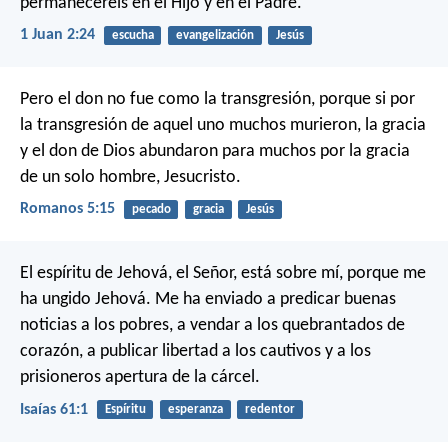
permaneceréis en el Hijo y en el Padre.
1 Juan 2:24
escucha
evangelización
Jesús
Pero el don no fue como la transgresión, porque si por
la transgresión de aquel uno muchos murieron, la gracia
y el don de Dios abundaron para muchos por la gracia
de un solo hombre, Jesucristo.
Romanos 5:15
pecado
gracia
Jesús
El espíritu de Jehová, el Señor, está sobre mí,
porque me
ha ungido Jehová.
Me ha enviado a predicar buenas
noticias a los pobres,
a vendar a los quebrantados de
corazón,
a publicar libertad a los cautivos
y a los
prisioneros apertura de la cárcel.
Isaías 61:1
Espíritu
esperanza
redentor