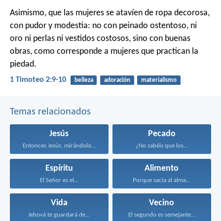
Asimismo, que las mujeres se atavíen de ropa decorosa,
con pudor y modestia: no con peinado ostentoso, ni
oro ni perlas ni vestidos costosos, sino con buenas
obras, como corresponde a mujeres que practican la
piedad.
1 Timoteo 2:9-10
belleza
adoración
materialismo
Temas relacionados
Jesús
Pecado
Entonces Jesús, mirándolos, dijo...
¿No sabéis que los...
Espíritu
Alimento
El Señor es el...
Porque sacia al alma...
Vida
Vecino
Jehová te guardará de...
El segundo es semejante...