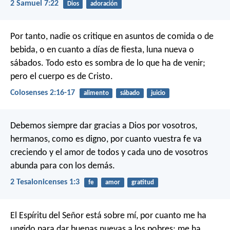
2 Samuel 7:22
Dios
adoración
Por tanto, nadie os critique en asuntos de comida o de
bebida, o en cuanto a días de fiesta, luna nueva o
sábados. Todo esto es sombra de lo que ha de venir;
pero el cuerpo es de Cristo.
Colosenses 2:16-17
alimento
sábado
juicio
Debemos siempre dar gracias a Dios por vosotros,
hermanos, como es digno, por cuanto vuestra fe va
creciendo y el amor de todos y cada uno de vosotros
abunda para con los demás.
2 Tesalonicenses 1:3
fe
amor
gratitud
El Espíritu del Señor está sobre mí,
por cuanto me ha
ungido para dar buenas nuevas a los pobres;
me ha