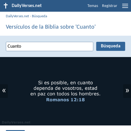
DailyVerses.net
Temas
Registrar
DailyVerses.net
›
Búsqueda
Versículos de la Biblia sobre 'Cuanto'
«
»