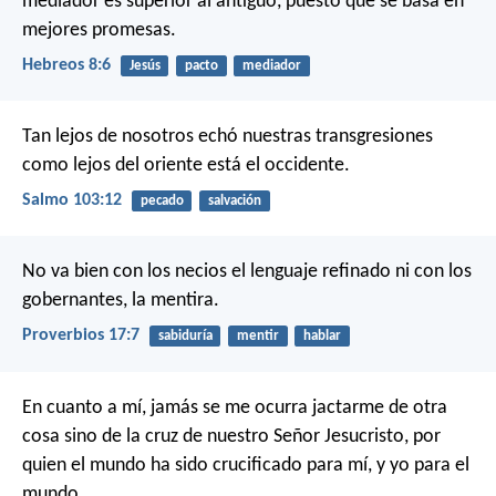
mediador es superior al antiguo, puesto que se basa en
mejores promesas.
Hebreos 8:6
Jesús
pacto
mediador
Tan lejos de nosotros echó nuestras transgresiones
como lejos del oriente está el occidente.
Salmo 103:12
pecado
salvación
No va bien con los necios el lenguaje refinado
ni con los
gobernantes, la mentira.
Proverbios 17:7
sabiduría
mentir
hablar
En cuanto a mí, jamás se me ocurra jactarme de otra
cosa sino de la cruz de nuestro Señor Jesucristo, por
quien el mundo ha sido crucificado para mí, y yo para el
mundo.