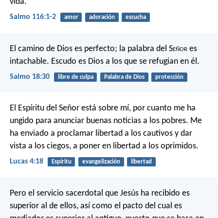
vida.
Salmo 116:1-2
amor
adoración
escucha
El camino de Dios es perfecto;
la palabra del S
eñor
es
intachable.
Escudo es Dios a los que se refugian en él.
Salmo 18:30
libre de culpa
Palabra de Dios
protección
El Espíritu del Señor está sobre mí,
por cuanto me ha
ungido
para anunciar buenas noticias a los pobres.
Me
ha enviado a proclamar libertad a los cautivos
y dar
vista a los ciegos,
a poner en libertad a los oprimidos.
Lucas 4:18
Espíritu
evangelización
libertad
Pero el servicio sacerdotal que Jesús ha recibido es
superior al de ellos, así como el pacto del cual es