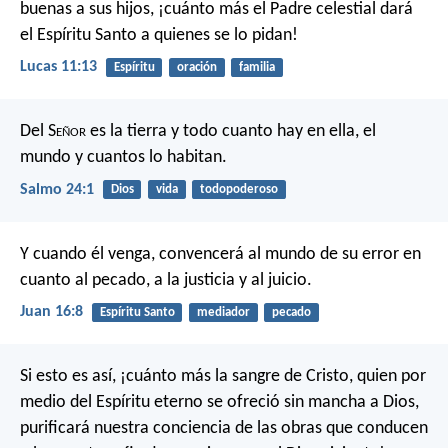
buenas a sus hijos, ¡cuánto más el Padre celestial dará
el Espíritu Santo a quienes se lo pidan!
Lucas 11:13
Espíritu
oración
familia
Del S
eñor
es la tierra y todo cuanto hay en ella,
el
mundo y cuantos lo habitan.
Salmo 24:1
Dios
vida
todopoderoso
Y cuando él venga, convencerá al mundo de su error en
cuanto al pecado, a la justicia y al juicio.
Juan 16:8
Espíritu Santo
mediador
pecado
Si esto es así, ¡cuánto más la sangre de Cristo, quien por
medio del Espíritu eterno se ofreció sin mancha a Dios,
purificará nuestra conciencia de las obras que conducen