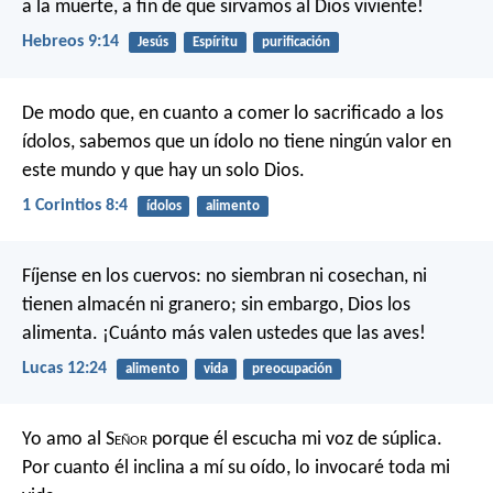
a la muerte, a fin de que sirvamos al Dios viviente!
Hebreos 9:14
Jesús
Espíritu
purificación
De modo que, en cuanto a comer lo sacrificado a los
ídolos, sabemos que un ídolo no tiene ningún valor en
este mundo y que hay un solo Dios.
1 Corintios 8:4
ídolos
alimento
Fíjense en los cuervos: no siembran ni cosechan, ni
tienen almacén ni granero; sin embargo, Dios los
alimenta. ¡Cuánto más valen ustedes que las aves!
Lucas 12:24
alimento
vida
preocupación
Yo amo al S
eñor
porque él escucha mi voz de súplica.
Por cuanto él inclina a mí su oído,
lo invocaré toda mi