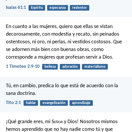
Isaías 61:1
Espíritu
esperanza
redentor
En cuanto a las mujeres, quiero que ellas se vistan
decorosamente, con modestia y recato, sin peinados
ostentosos, ni oro, ni perlas, ni vestidos costosos. Que
se adornen más bien con buenas obras, como
corresponde a mujeres que profesan servir a Dios.
1 Timoteo 2:9-10
belleza
adoración
materialismo
Tú, en cambio, predica lo que está de acuerdo con la
sana doctrina.
Tito 2:1
hablar
evangelización
aprendizaje
¡Qué grande eres, mi S
eñor
y Dios! Nosotros mismos
hemos aprendido que no hay nadie como tú y que