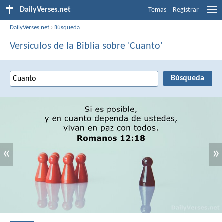
DailyVerses.net
Temas
Registrar
DailyVerses.net
›
Búsqueda
Versículos de la Biblia sobre 'Cuanto'
«
»