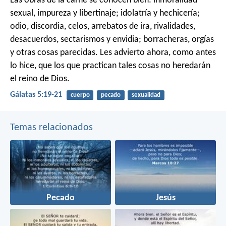
Las obras de la carne se conocen bien: inmoralidad
sexual, impureza y libertinaje; idolatría y hechicería;
odio, discordia, celos, arrebatos de ira, rivalidades,
desacuerdos, sectarismos y envidia; borracheras, orgías
y otras cosas parecidas. Les advierto ahora, como antes
lo hice, que los que practican tales cosas no heredarán
el reino de Dios.
Gálatas 5:19-21
cuerpo
pecado
sexualidad
Temas relacionados
Pecado
Jesús