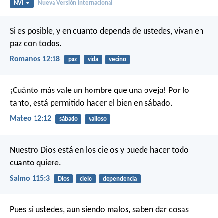
NVI
Nueva Versión Internacional
Si es posible, y en cuanto dependa de ustedes, vivan en
paz con todos.
Romanos 12:18
paz
vida
vecino
¡Cuánto más vale un hombre que una oveja! Por lo
tanto, está permitido hacer el bien en sábado.
Mateo 12:12
sábado
valioso
Nuestro Dios está en los cielos
y puede hacer todo
cuanto quiere.
Salmo 115:3
Dios
cielo
dependencia
Pues si ustedes, aun siendo malos, saben dar cosas