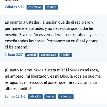
Gálatas 6:14
crucifixión
mundo
En cuanto a ustedes, la unción que de él recibieron
permanece en ustedes y no necesitan que nadie les
enseñe. Esa unción es verdadera —no es falsa— y les
enseña todas las cosas. Permanezcan en él tal y como
él les enseñó.
1 Juan 2:27
verdad
aprendizaje
recibir
¡Cuánto te amo, S
eñor
, fuerza mía!
El S
eñor
es mi roca,
mi amparo, mi libertador;
es mi Dios, la roca en que me
refugio.
Es mi escudo, el poder que me salva,
¡mi más
alto escondite!
Salmo 18:1-2
salvación
fuerza
redentor