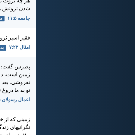
هر چه ثروت بي
شدن ثروتش را 
جامعه ۵:‏۱۱
ما
فقير اسير ثرو
امثال ۲۲:‏۷
بد
پطرس گفت: «حن
زمين است، در 
نفروشی. بعد ا
تو به ما دروغ 
اعمال رسولان ۵:‏۳-‏۴
زمينی كه از خ
نگرانيهای زندگ