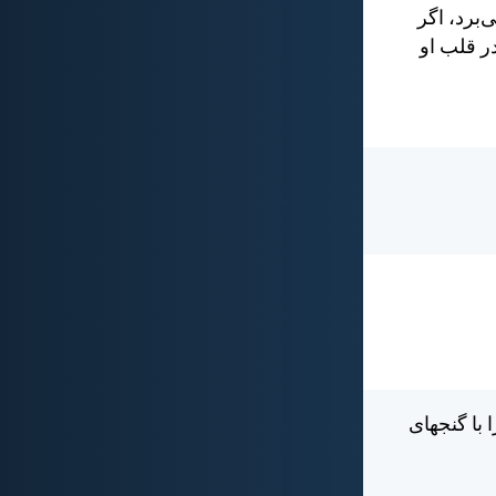
برد، اگر
ر قلب او
 با گنجهای