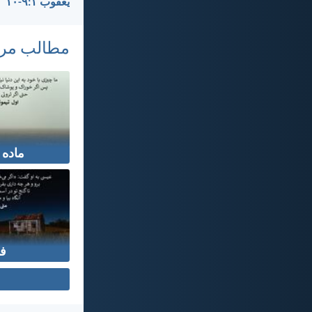
يعقوب ۱:‏۹-‏۱۰
مطالب مر
ماده 
ف