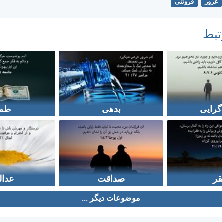
غرور
فروتنی
تبط
گرایی
بدهی
طم
قر
صداقت
عدال
موضوعات دیگر ...