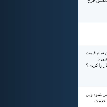
چشمانش خرج
 تمام قيمت
ی يا
ر را كردی؟
می‌شنود ولی
ند خدمت