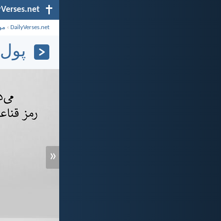
yVerses.net
DailyVerses.net
›
مو
پول (۲\
«