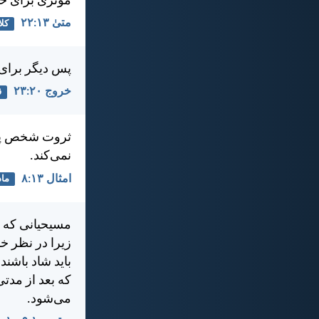
مؤثری برای خد
متی‌ٰ ۱۳:‏۲۲
کلا
پس ديگر برای خ
خروج ۲۰:‏۲۳
ق
ثروت شخص پول
نمی‌كند.
امثال ۱۳:‏۸
ماد
مسيحيانی كه از 
زيرا در نظر خد
بايد شاد باشند
كه بعد از مدتی
می‌شود.