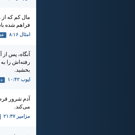
مال كم كه از 
فراهم شده با
امثال ۱۶:‏۸
عد
آنگاه، پس از 
رفته‌اش را به ا
بخشيد.
ايوب ۴۲:‏۱۰
دع
آدم شرور قرض
می‌كند.
مزامير ۳۷:‏۲۱