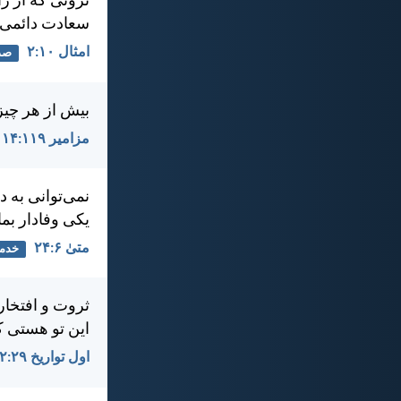
ثروتی كه از ر
سعادت دائمی 
امثال ۱۰:‏۲
صد
بيش از هر چيز 
مزامير ۱۱۹:‏۱۴
نمی‌توانی به 
يكی وفادار بما
متی‌ٰ ۶:‏۲۴
خدم
ثروت و افتخار
اين تو هستی 
اول تواريخ ۲۹:‏۱۲