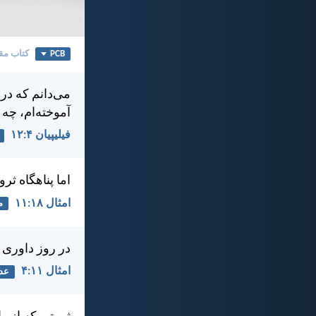
PCB
کتاب مق
می‌دانم كه در
آموخته‌ام، چه
فيليپیان ۴:‏۱۲
اما پناهگاه ث
امثال ۱۸:‏۱۱
م
در روز داوری م
امثال ۱۱:‏۴
عد