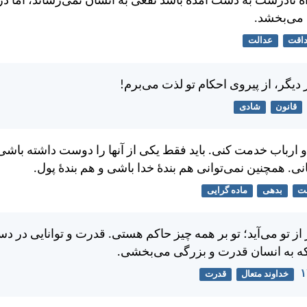
اه نادرست به دست آمده باشد نفعی به انسان نمی‌رساند، اما در
می‌بخشد.
اقت
عدالت
ديگر، از پيروی احكام تو لذت می‌برم!
قانون
شادی
دو ارباب خدمت كنی. بايد فقط يكی از آنها را دوست داشته باشی
نی. همچنين نمی‌توانی هم بندهٔ خدا باشی و هم بندهٔ پول.
ت
بدهی
ماده گرایی
 از تو می‌آيد؛ تو بر همه چيز حاكم هستی. قدرت و توانايی در 
كه به انسان قدرت و بزرگی می‌بخشی.
خداوند متعال
قدرت