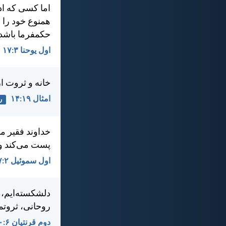
اما كسی كه اد
همنوع خود را 
حكمفرما باشد
اول يوحنا ۳:‏۱۷
خانه و ثروت ا
امثال ۱۹:‏۱۴
ر
خداوند فقير م
پست می‌كند و ب
اول سموئيل ۲:‏۷
دلشكسته‌ايم، ا
روحانی، ثروتم
دوم قرنتیان ۶:‏۱۰