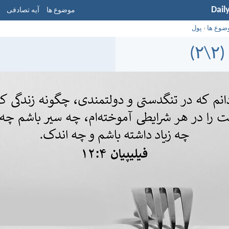
Dail
موضوع ها
آیه تصادفی
ضوع ها
›
پول
۲)