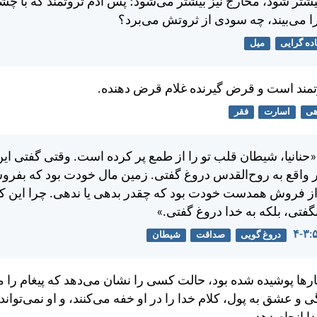
شتر شود، مخارج نيز بيشتر می‌شود؛ پس آدم ثروتمند كه با 
می‌بيند، چه سودی از ثروتش می‌برد؟
ده گرایی
میل
تمند است و قرض گيرنده غلام قرض دهنده.
هی
اسارت
فقر
انيا، شيطان قلب تو را از طمع پر كرده است. وقتی گفتی اين
واقع به روح‌القدس دروغ گفتی. زمين مال خودت بود كه بفروش
ز فروش همدست خودت بود كه چقدر بدهی يا ندهی. چرا اين كا
نگفتی، بلكه به خدا دروغ گفتی.»
دروغ گویی
صداقت
شیطان
ارها پوشيده شده بود، حالت كسی را نشان می‌دهد كه پيغام را 
ی و عشق به پول، كلام خدا را در او خفه می‌كنند، و او نمی‌توا