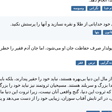
ا انجام دهد.
م خدا
نگرانی
وسوسه
ود خدايانی از طلا و نقره نسازيد و آنها را پرستش نكنيد.
انون
بتها
دار صرف حفاظت جان او می‌شود، اما جان آدم فقير را خطری
ه گرایی
ترس
فقر
مال اين دنيا بی‌بهره هستند، نبايد خود را حقير پندارند، بلكه باي
ا بزرگ و سربلند هستند. مسيحيان ثروتمند نيز نبايد خود را بزرگ 
 كه ثروت اين دنيا، گنج واقعی آنان نيست، زيرا ثروت اين دنيا ما
، در اثر تابش آفتاب سوزان، زيبايی خود را از دست می‌دهد و پ