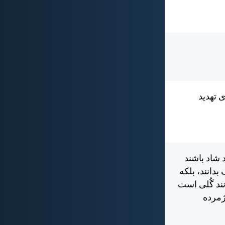
 تهديد
د شاد باشند
بدانند، بلكه
نند گُلی است
ژمرده