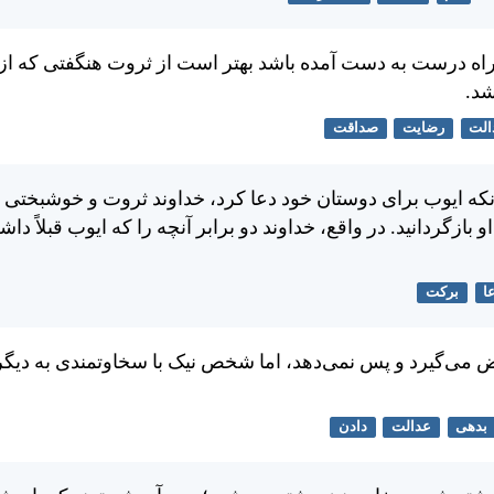
راه درست به دست آمده باشد بهتر است از ثروت هنگفتی كه از
شد.
الت
رضایت
صداقت
آنكه ايوب برای دوستان خود دعا كرد، خداوند ثروت و خوشبختی
و بازگردانيد. در واقع، خداوند دو برابر آنچه را كه ايوب قبلاً داش
ا
برکت
 می‌گيرد و پس نمی‌دهد، اما شخص نيک با سخاوتمندی به ديگ
بدهی
عدالت
دادن