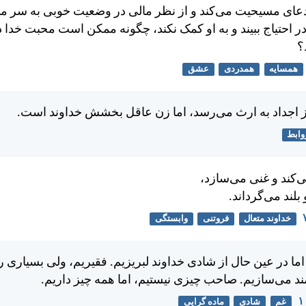
عای مسيحيت می‌كند و از نظر مالی در وضعيت خوبی به سر می‌
در احتياج ببيند و به او كمک نكند، چگونه ممكن است محبت خدا د
؟
همسایه
همدردی
عشق
ز اجداد به ارث می‌رسد، اما زن عاقل بخشش خداوند است.
وابط
ی‌كند و غنی می‌سازد،
لند می‌گرداند.
خداوند متعال
فروتنی
وابستگی
ما در عين حال از شادی خداوند لبريزيم. فقيريم، ولی بسياری را
ند می‌سازيم. صاحب چيزی نيستيم، اما همه چيز داريم.
غم
شادی
ماده گرایی