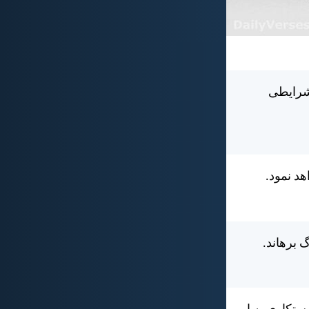
 شرايطی
هد نمود.
 برهاند.