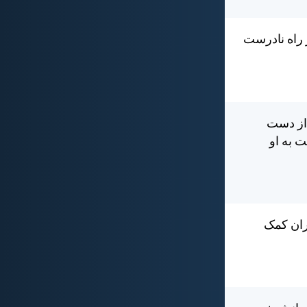
 راه نادرست
 از دست
ت به او
ران كمک