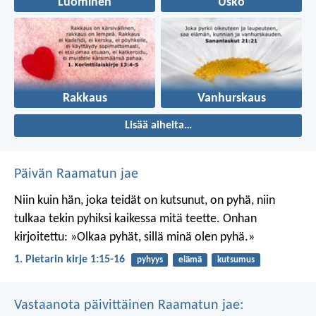
Luominen
Usko
Rakkaus
Vanhurskaus
Lisää aiheita…
Päivän Raamatun jae
Niin kuin hän, joka teidät on kutsunut, on pyhä, niin
tulkaa tekin pyhiksi kaikessa mitä teette. Onhan
kirjoitettu: »Olkaa pyhät, sillä minä olen pyhä.»
1. Pietarin kirje 1:15-16
pyhyys
elämä
kutsumus
Vastaanota päivittäinen Raamatun jae: