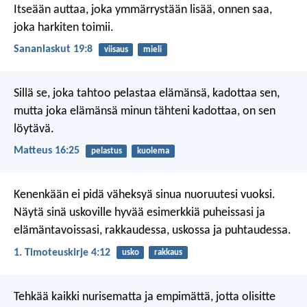
Itseään auttaa, joka ymmärrystään lisää,
onnen saa,
joka harkiten toimii.
Sananlaskut 19:8
viisaus
mieli
Sillä se, joka tahtoo pelastaa elämänsä, kadottaa sen,
mutta joka elämänsä minun tähteni kadottaa, on sen
löytävä.
Matteus 16:25
pelastus
kuolema
Kenenkään ei pidä väheksyä sinua nuoruutesi vuoksi.
Näytä sinä uskoville hyvää esimerkkiä puheissasi ja
elämäntavoissasi, rakkaudessa, uskossa ja puhtaudessa.
1. Timoteuskirje 4:12
usko
rakkaus
Tehkää kaikki nurisematta ja empimättä, jotta olisitte