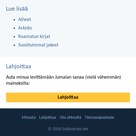
Lue lisää
Aiheet
Arkisto
Raamatun kirjat
Suosituimmat jakeet
Lahjoittaa
Auta minua levittämään Jumalan sanaa (vielä vähemmän)
mainoksilla:
Lahjoittaa
Minusta
Lahjoittaa
Ota yhteyttä
Tietosuojaseloste
© 2026 DailyVerses.net