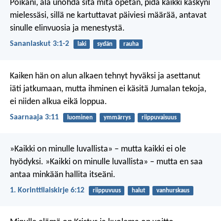
Poikani, älä unohda sitä mitä opetan,
pidä kaikki käskyni
mielessäsi,
sillä ne kartuttavat päiviesi määrää,
antavat
sinulle elinvuosia ja menestystä.
Sananlaskut 3:1-2
laki
sydän
rauha
Kaiken hän on alun alkaen tehnyt hyväksi
ja asettanut
iäti jatkumaan,
mutta ihminen ei käsitä Jumalan tekoja,
ei niiden alkua eikä loppua.
Saarnaaja 3:11
luominen
ymmärrys
riippuvaisuus
»Kaikki on minulle luvallista» – mutta kaikki ei ole
hyödyksi. »Kaikki on minulle luvallista» – mutta en saa
antaa minkään hallita itseäni.
1. Korinttilaiskirje 6:12
riippuvuus
halut
vanhurskaus