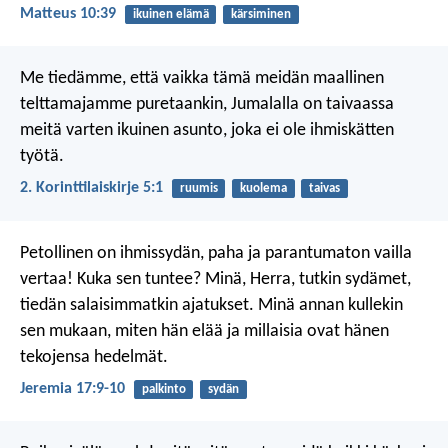
Matteus 10:39
ikuinen elämä
kärsiminen
Me tiedämme, että vaikka tämä meidän maallinen
telttamajamme puretaankin, Jumalalla on taivaassa
meitä varten ikuinen asunto, joka ei ole ihmiskätten
työtä.
2. Korinttilaiskirje 5:1
ruumis
kuolema
taivas
Petollinen on ihmissydän, paha ja parantumaton
vailla
vertaa! Kuka sen tuntee?
Minä, Herra, tutkin sydämet,
tiedän salaisimmatkin ajatukset.
Minä annan kullekin
sen mukaan, miten hän elää
ja millaisia ovat hänen
tekojensa hedelmät.
Jeremia 17:9-10
palkinto
sydän