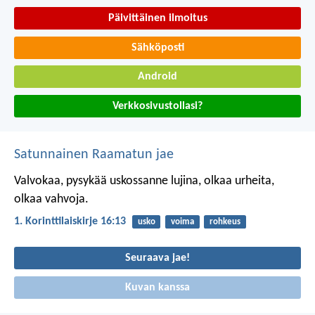
Päivittäinen ilmoitus
Sähköposti
Android
Verkkosivustollasi?
Satunnainen Raamatun jae
Valvokaa, pysykää uskossanne lujina, olkaa urheita,
olkaa vahvoja.
1. Korinttilaiskirje 16:13
usko
voima
rohkeus
Seuraava jae!
Kuvan kanssa