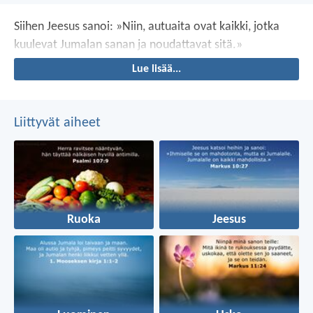
Siihen Jeesus sanoi: »Niin, autuaita ovat kaikki, jotka
kuulevat Jumalan sanan ja noudattavat sitä.»
Lue lisää...
Liittyvät aiheet
Ruoka
Jeesus