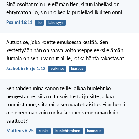
Sinä osoitat minulle elämän tien,
sinun lähelläsi on
ehtymätön ilo,
sinun oikealla puolellasi ikuinen onni.
Psalmi 16:11
ilo
läheisyys
Autuas se, joka koettelemuksessa kestää. Sen
kestettyään hän on saava voitonseppeleeksi elämän.
Jumala on sen luvannut niille, jotka häntä rakastavat.
Jaakobin kirje 1:12
palkinto
kiusaus
Sen tähden minä sanon teille: älkää huolehtiko
hengestänne, siitä mitä söisitte tai joisitte, älkää
ruumiistanne, siitä millä sen vaatettaisitte. Eikö henki
ole enemmän kuin ruoka ja ruumis enemmän kuin
vaatteet?
Matteus 6:25
ruoka
huolehtiminen
kauneus