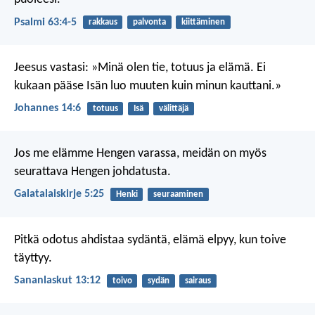
Psalmi 63:4-5
rakkaus
palvonta
kiittäminen
Jeesus vastasi: »Minä olen tie, totuus ja elämä. Ei
kukaan pääse Isän luo muuten kuin minun kauttani.»
Johannes 14:6
totuus
Isä
välittäjä
Jos me elämme Hengen varassa, meidän on myös
seurattava Hengen johdatusta.
Galatalaiskirje 5:25
Henki
seuraaminen
Pitkä odotus ahdistaa sydäntä,
elämä elpyy, kun toive
täyttyy.
Sananlaskut 13:12
toivo
sydän
sairaus