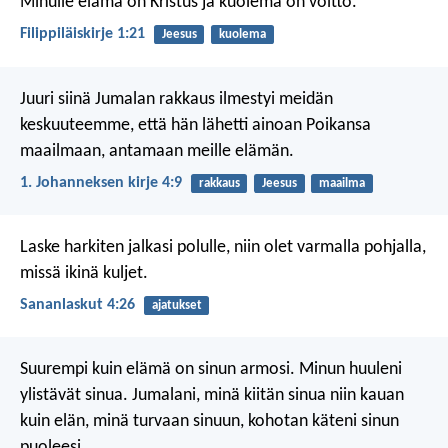
Minulle elämä on Kristus ja kuolema on voitto.
Filippiläiskirje 1:21
Jeesus
kuolema
Juuri siinä Jumalan rakkaus ilmestyi meidän
keskuuteemme, että hän lähetti ainoan Poikansa
maailmaan, antamaan meille elämän.
1. Johanneksen kirje 4:9
rakkaus
Jeesus
maailma
Laske harkiten jalkasi polulle,
niin olet varmalla pohjalla,
missä ikinä kuljet.
Sananlaskut 4:26
ajatukset
Suurempi kuin elämä on sinun armosi.
Minun huuleni
ylistävät sinua.
Jumalani, minä kiitän sinua niin kauan
kuin elän,
minä turvaan sinuun, kohotan käteni sinun
puoleesi.