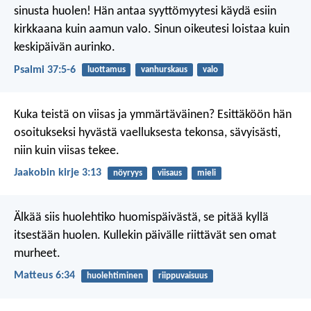
sinusta huolen!
Hän antaa syyttömyytesi käydä esiin
kirkkaana kuin aamun valo.
Sinun oikeutesi loistaa kuin
keskipäivän aurinko.
Psalmi 37:5-6
luottamus
vanhurskaus
valo
Kuka teistä on viisas ja ymmärtäväinen? Esittäköön hän
osoitukseksi hyvästä vaelluksesta tekonsa, sävyisästi,
niin kuin viisas tekee.
Jaakobin kirje 3:13
nöyryys
viisaus
mieli
Älkää siis huolehtiko huomispäivästä, se pitää kyllä
itsestään huolen. Kullekin päivälle riittävät sen omat
murheet.
Matteus 6:34
huolehtiminen
riippuvaisuus