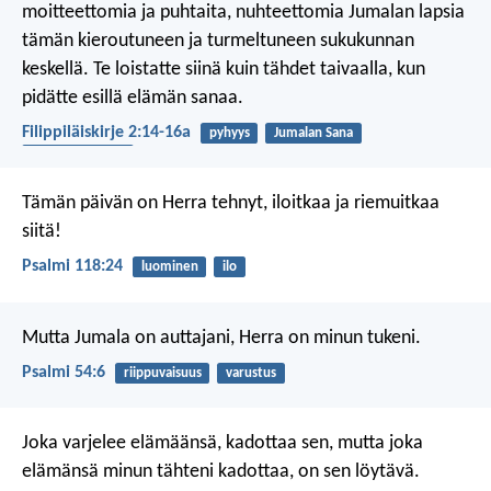
moitteettomia ja puhtaita, nuhteettomia Jumalan lapsia
tämän kieroutuneen ja turmeltuneen sukukunnan
keskellä. Te loistatte siinä kuin tähdet taivaalla, kun
pidätte esillä elämän sanaa.
Filippiläiskirje 2:14-16a
pyhyys
Jumalan Sana
nuhteettomuus
Tämän päivän on Herra tehnyt,
iloitkaa ja riemuitkaa
siitä!
Psalmi 118:24
luominen
ilo
Mutta Jumala on auttajani,
Herra on minun tukeni.
Psalmi 54:6
riippuvaisuus
varustus
Joka varjelee elämäänsä, kadottaa sen, mutta joka
elämänsä minun tähteni kadottaa, on sen löytävä.