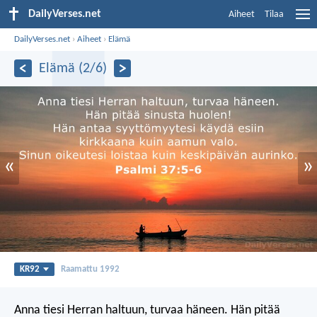
DailyVerses.net
Aiheet
Tilaa
DailyVerses.net
›
Aiheet
›
Elämä
Elämä (2/6)
«
»
KR92
Raamattu 1992
Anna tiesi Herran haltuun,
turvaa häneen.
Hän pitää