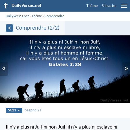
DailyVerses.net
Thème
S'inscrire
DailyVerses.net
›
Thème
›
Comprendre
Comprendre (2/2)
«
»
SG21
Segond 21
Il n'y a plus ni Juif ni non-Juif, il n'y a plus ni esclave ni