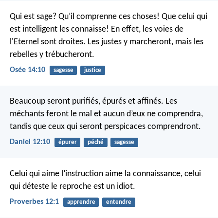
Qui est sage? Qu’il comprenne ces choses!
Que celui qui
est intelligent les connaisse!
En effet, les voies de
l'Eternel sont droites.
Les justes y marcheront,
mais les
rebelles y trébucheront.
Osée 14:10
sagesse
justice
Beaucoup seront purifiés, épurés et affinés. Les
méchants feront le mal et aucun d’eux ne comprendra,
tandis que ceux qui seront perspicaces comprendront.
Daniel 12:10
épurer
péché
sagesse
Celui qui aime l’instruction aime la connaissance,
celui
qui déteste le reproche est un idiot.
Proverbes 12:1
apprendre
entendre