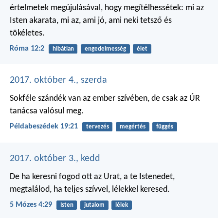
értelmetek megújulásával, hogy megítélhessétek: mi az
Isten akarata, mi az, ami jó, ami neki tetsző és
tökéletes.
Róma 12:2
hibátlan
engedelmesség
élet
2017. október 4., szerda
Sokféle szándék van az ember szívében,
de csak az ÚR
tanácsa valósul meg.
Példabeszédek 19:21
tervezés
megértés
függés
2017. október 3., kedd
De ha keresni fogod ott az Urat, a te Istenedet,
megtalálod, ha teljes szívvel, lélekkel keresed.
5 Mózes 4:29
Isten
jutalom
lélek