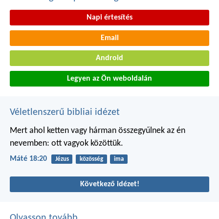
Napi értesítés
Email
Android
Legyen az Ön weboldalán
Véletlenszerű bibliai idézet
Mert ahol ketten vagy hárman összegyűlnek az én
nevemben: ott vagyok közöttük.
Máté 18:20
Jézus
közösség
ima
Következő idézet!
Olvasson tovább