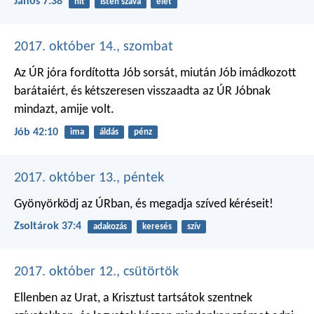
János 7:38
hit
Isten szava
élet
2017. október 14., szombat
Az ÚR jóra fordította Jób sorsát, miután Jób imádkozott
barátaiért, és kétszeresen visszaadta az ÚR Jóbnak
mindazt, amije volt.
Jób 42:10
ima
áldás
pénz
2017. október 13., péntek
Gyönyörködj az ÚRban,
és megadja szíved kéréseit!
Zsoltárok 37:4
adakozás
keresés
szív
2017. október 12., csütörtök
Ellenben az Urat, a Krisztust tartsátok szentnek