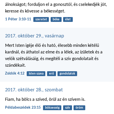
álnokságot;
forduljon el a gonosztól,
és cselekedjék jót,
keresse és kövesse a békességet.
1 Péter 3:10-11
szeretet
béke
élet
2017. október 29., vasárnap
Mert Isten igéje élő és ható, élesebb minden kétélű
kardnál, és áthatol az elme és a lélek, az ízületek és a
velők szétválásáig, és megítéli a szív gondolatait és
szándékait.
Zsidók 4:12
Isten szava
erő
gondolatok
2017. október 28., szombat
Fiam, ha bölcs a szíved,
örül az én szívem is.
Példabeszédek 23:15
bölcsesség
szív
öröm