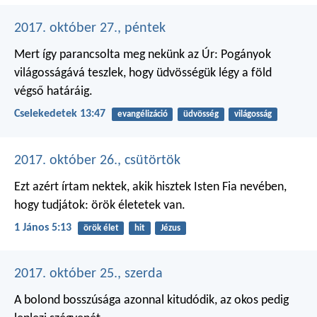
2017. október 27., péntek
Mert így parancsolta meg nekünk az Úr: Pogányok
világosságává teszlek, hogy üdvösségük légy a föld
végső határáig.
Cselekedetek 13:47
evangélizáció
üdvösség
világosság
2017. október 26., csütörtök
Ezt azért írtam nektek, akik hisztek Isten Fia nevében,
hogy tudjátok: örök életetek van.
1 János 5:13
örök élet
hit
Jézus
2017. október 25., szerda
A bolond bosszúsága azonnal kitudódik,
az okos pedig