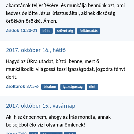
akaratának teljesítésére; és munkálja bennünk azt, ami
kedves őelőtte Jézus Krisztus által, akinek dicsőség
örökkön-örökké. Ámen.
Zsidók 13:20-21
béke
szövetség
feltámadás
2017. október 16., hétfő
Hagyd az ÚRra utadat,
bízzál benne, mert ő
munkálkodik:
világossá teszi igazságodat,
jogodra fényt
derít.
Zsoltárok 37:5-6
bizalom
igazságosság
élet
2017. október 15., vasárnap
Aki hisz énbennem, ahogy az Írás mondta, annak
belsejéből élő víz folyamai ömlenek!