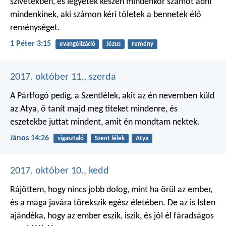
szívetekben, és legyetek készen mindenkor számot adni
mindenkinek, aki számon kéri tőletek a bennetek élő
reménységet.
1 Péter 3:15
evangélizáció
Jézus
remény
2017. október 11., szerda
A Pártfogó pedig, a Szentlélek, akit az én nevemben küld
az Atya, ő tanít majd meg titeket mindenre, és
eszetekbe juttat mindent, amit én mondtam nektek.
János 14:26
vigasztaló
Szent lélek
Atya
2017. október 10., kedd
Rájöttem, hogy nincs jobb dolog, mint ha örül az ember,
és a maga javára törekszik egész életében. De az is Isten
ajándéka, hogy az ember eszik, iszik, és jól él fáradságos