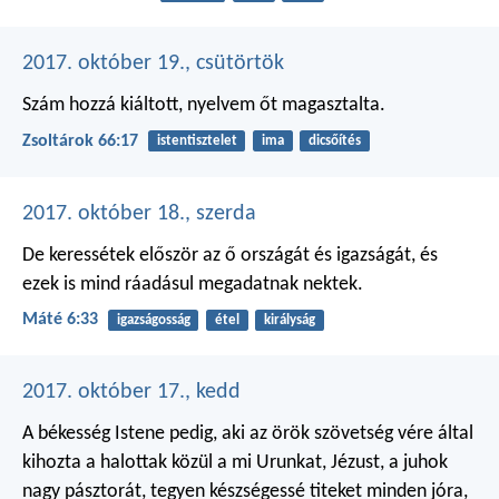
2017. október 19., csütörtök
Szám hozzá kiáltott,
nyelvem őt magasztalta.
Zsoltárok 66:17
istentisztelet
ima
dicsőítés
2017. október 18., szerda
De keressétek először az ő országát és igazságát, és
ezek is mind ráadásul megadatnak nektek.
Máté 6:33
igazságosság
étel
királyság
2017. október 17., kedd
A békesség Istene pedig, aki az örök szövetség vére által
kihozta a halottak közül a mi Urunkat, Jézust, a juhok
nagy pásztorát, tegyen készségessé titeket minden jóra,