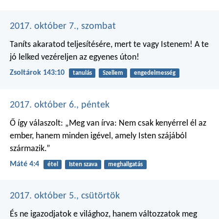
2017. október 7., szombat
Taníts akaratod teljesítésére,
mert te vagy Istenem!
A te
jó lelked vezéreljen
az egyenes úton!
Zsoltárok 143:10
tanulás
Szellem
engedelmesség
2017. október 6., péntek
Ő így válaszolt: „Meg van írva: Nem csak kenyérrel él az
ember, hanem minden igével, amely Isten szájából
származik.”
Máté 4:4
étel
Isten szava
meghallgatás
2017. október 5., csütörtök
És ne igazodjatok e világhoz, hanem változzatok meg