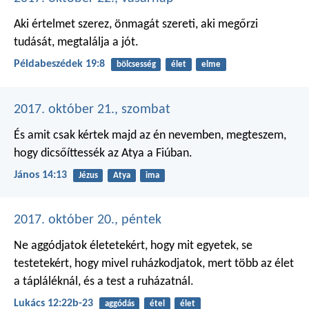
Aki értelmet szerez, önmagát szereti,
aki megőrzi
tudását, megtalálja a jót.
Példabeszédek 19:8
bölcsesség
élet
elme
2017. október 21., szombat
És amit csak kértek majd az én nevemben, megteszem,
hogy dicsőíttessék az Atya a Fiúban.
János 14:13
Jézus
Atya
ima
2017. október 20., péntek
Ne aggódjatok életetekért, hogy mit egyetek, se
testetekért, hogy mivel ruházkodjatok, mert több az élet
a tápláléknál, és a test a ruházatnál.
Lukács 12:22b-23
aggódás
étel
élet