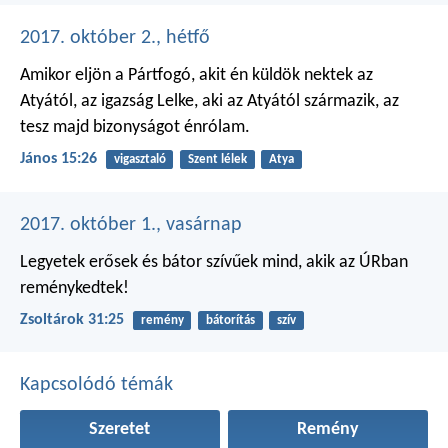
2017. október 2., hétfő
Amikor eljön a Pártfogó, akit én küldök nektek az
Atyától, az igazság Lelke, aki az Atyától származik, az
tesz majd bizonyságot énrólam.
János 15:26
vigasztaló
Szent lélek
Atya
2017. október 1., vasárnap
Legyetek erősek és bátor szívűek
mind, akik az ÚRban
reménykedtek!
Zsoltárok 31:25
remény
bátorítás
szív
Kapcsolódó témák
Szeretet
Remény