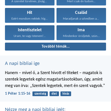
A szeretet türelmes, jóságos...
Mert csak én tudom...
Hit
Család
Ezért mondom nektek: higgyétek...
Maradjanak a szívedben azok...
Istentisztelet
Ima
Uram, te vagy Istenem!...
Mindenkor örüljetek, szüntelenül imádkozzatok...
További témák...
A napi bibliai ige
Hanem – mivel ő, a Szent hívott el titeket – magatok is
szentek legyetek egész magatartásotokban, úgy, amint
meg van írva: „Szentek legyetek, mert én szent vagyok.”
1 Péter 1:15-16
szentség
élet
hívás
Nézze meg a napi bibliai igét: