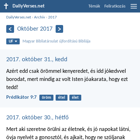
DailyVerses.net
Témák
Feliratkozás
DailyVerses.net
›
Archív
›
2017
Október 2017
UF
Magyar Bibliatársulat újfordítású Bibliája
2017. október 31., kedd
Azért edd csak örömmel kenyeredet, és idd jókedvvel
borodat, mert mindig az volt Isten jóakarata, hogy ezt
tedd!
Prédikátor 9:7
öröm
étel
élet
2017. október 30., hétfő
Mert aki szeretne örülni az életnek,
és jó napokat látni,
óvja nyelvét a gonosztól,
és ajkait, hogy ne szóljanak