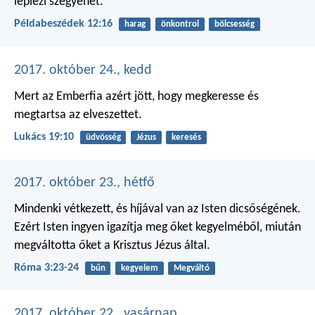
leplezi szégyenét.
Példabeszédek 12:16
harag
önkontrol
bölcsesség
2017. október 24., kedd
Mert az Emberfia azért jött, hogy megkeresse és
megtartsa az elveszettet.
Lukács 19:10
üdvösség
Jézus
keresés
2017. október 23., hétfő
Mindenki vétkezett, és híjával van az Isten dicsőségének.
Ezért Isten ingyen igazítja meg őket kegyelméből, miután
megváltotta őket a Krisztus Jézus által.
Róma 3:23-24
bűn
kegyelem
Megváltó
2017. október 22., vasárnap