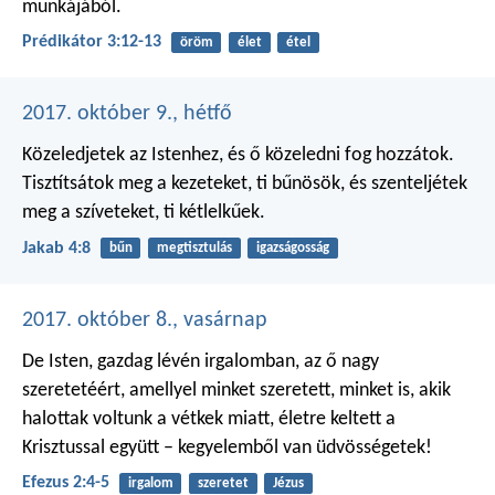
munkájából.
Prédikátor 3:12-13
öröm
élet
étel
2017. október 9., hétfő
Közeledjetek az Istenhez, és ő közeledni fog hozzátok.
Tisztítsátok meg a kezeteket, ti bűnösök, és szenteljétek
meg a szíveteket, ti kétlelkűek.
Jakab 4:8
bűn
megtisztulás
igazságosság
2017. október 8., vasárnap
De Isten, gazdag lévén irgalomban, az ő nagy
szeretetéért, amellyel minket szeretett, minket is, akik
halottak voltunk a vétkek miatt, életre keltett a
Krisztussal együtt – kegyelemből van üdvösségetek!
Efezus 2:4-5
irgalom
szeretet
Jézus