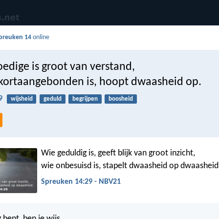
preuken 14
online
edige is groot van verstand,
kortaangebonden is, hoopt dwaasheid op.
9
wijsheid
geduld
begrijpen
boosheid
Wie geduldig is, geeft blijk van groot inzicht,
wie onbesuisd is, stapelt dwaasheid op dwaasheid
Spreuken 14:29 - NBV21
g bent, ben je wijs,