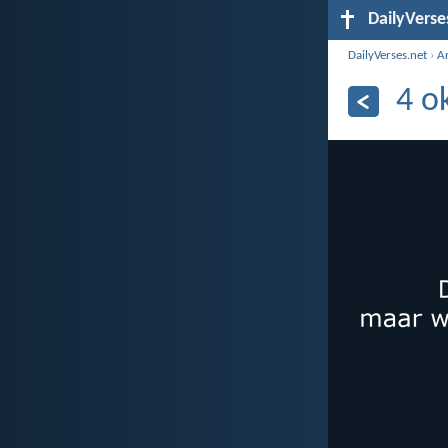
DailyVerse
DailyVerses.net
›
A
4 o