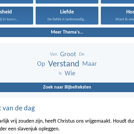
sheid
Liefde
Ho
j in toorn...
De liefde is lankmoedig...
Want Ik weet
Meer Thema's...
Groot
Van
De
Verstand
Op
Maar
Wie
Is
Zoek naar Bijbelteksten
t van de dag
lijk vrij zouden zijn, heeft Christus ons vrijgemaakt. Houdt du
eder een slavenjuk opleggen.