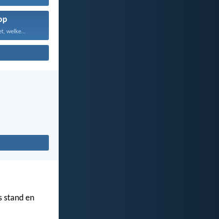
op
, welke...
s stand en