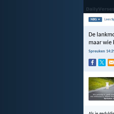
Lees
S
NBG
De lankmo
maar wie 
Spreuken 14:2
Als je geduldi