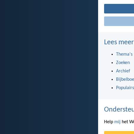
Lees meer
Thema's
Zoeken
Archief
Bijbelbo
Populairs
Ondersteu
Help
mij
het Wo