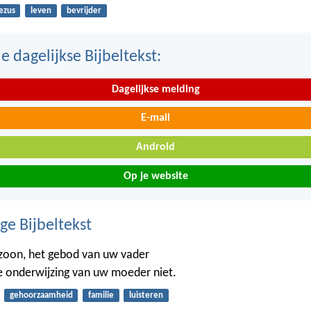
ezus
leven
bevrijder
 dagelijkse Bijbeltekst:
Dagelijkse melding
E-mail
Android
Op je website
ge Bijbeltekst
zoon, het gebod van uw vader
e onderwijzing van uw moeder niet.
gehoorzaamheid
familie
luisteren