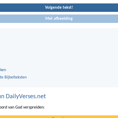
Volgende tekst!
Met afbeelding
eken
te Bijbelteksten
n DailyVerses.net
ord van God verspreiden: