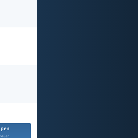
jpen
ij en...