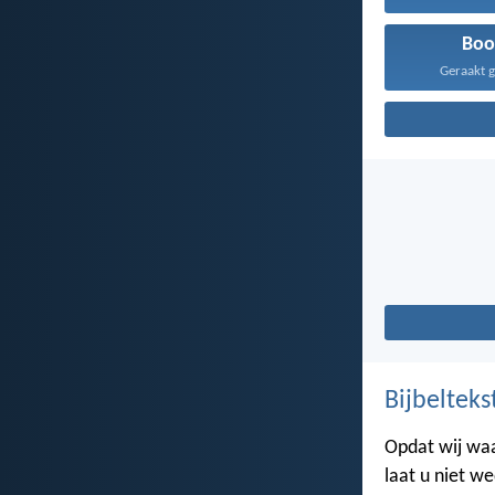
Boo
Geraakt gi
Bijbelteks
Opdat wij waar
laat u niet w