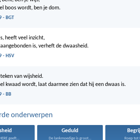
nel boos wordt, ben je dom.
9 - BGT
s, heeft veel inzicht,
aangebonden is, verheft de dwaasheid.
9 - HSV
 teken van wijsheid.
el kwaad wordt, laat daarmee zien dat hij een dwaas is.
9 - BB
erde onderwerpen
sheid
Geduld
Begri
ERE geeft...
De lankmoedige is groot...
Roep tot M